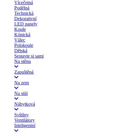
Vícečetná
Podélná
Technická
Dekorativní
LED panely
Koule
Kónická
Válec
Polokoule
Dětská
Sestavte si sami
Na stěnu
Zapuštěná
Na zem
Na stůl
Nábytková
Svítilny
Ventilátory
Inteligentní