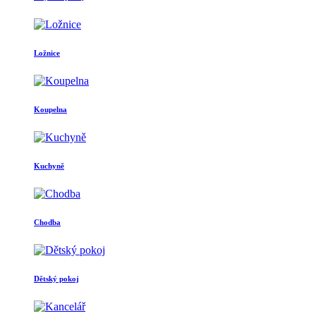
Ložnice
Koupelna
Kuchyně
Chodba
Dětský pokoj