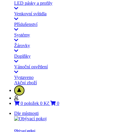
LED pásky a profily
Venkovní svítidla
Příslušenství
Systémy
Žárovky
Doplňky
Vánoční osvětlení
Vystaveno
Akční zboží
👤
0 položek 0 Kč
0
Dle místnosti
Obývací pokoj