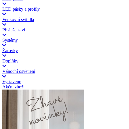
LED pásky a profily
Venkovní svítidla
Příslušenství
Systémy
Žárovky
Doplňky
Vánoční osvětlení
Vystaveno
Akční zboží