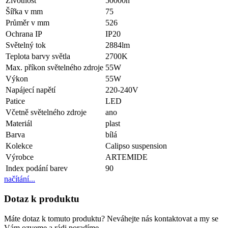
Životnost
50000h
Šířka v mm
75
Průměr v mm
526
Ochrana IP
IP20
Světelný tok
2884lm
Teplota barvy světla
2700K
Max. příkon světelného zdroje
55W
Výkon
55W
Napájecí napětí
220-240V
Patice
LED
Včetně světelného zdroje
ano
Materiál
plast
Barva
bílá
Kolekce
Calipso suspension
Výrobce
ARTEMIDE
Index podání barev
90
načítání...
Dotaz k produktu
Máte dotaz k tomuto produktu? Neváhejte nás kontaktovat a my se
Vám ozveme a rádi poradíme.