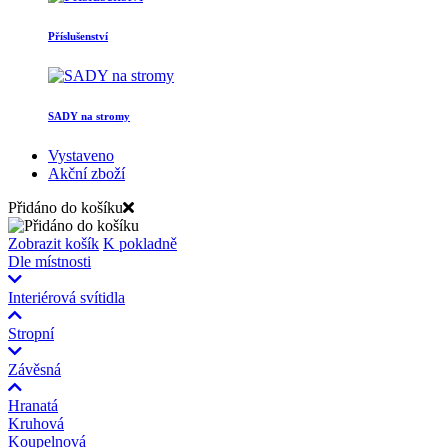
Příslušenství
SADY na stromy
Vystaveno
Akční zboží
Přidáno do košíku
Zobrazit košík
K pokladně
Dle místnosti
Interiérová svítidla
Stropní
Závěsná
Hranatá
Kruhová
Koupelnová