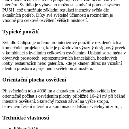
interiéru. Svítidlo je vybaveno možností stmívání pomocí systému
PUSH, což umožňuje základní regulaci intenzity světla dle
aktuálních potřeb. Díky své světelné účinnosti a rozměrům je
vhodné pro celkové osvětlení větších místností.
Typické použití
Svítidlo Calipso je určeno pro interiérové použití v rezidenčních a
komerčních projektech, kde je požadován výrazný designový prvek
v kombinaci s kvalitním celkovým osvětlením. Uplatní se zejména v
obytných prostorech, reprezentativních kancelářích, hotelových
lobby, restauracích nebo galeriích, kde je kladen důraz na vizuální
identitu prostoru a příjemnou světelnou atmosféru.
Orientační plocha osvětlení
Při světelném toku 4038 lm a charakteru závěsného svítidla lze
orientačně počítat s osvětlením plochy přibližně 16–24 m² při běžné
intenzitě osvětlení. Skutečný rozsah závisí na výšce stropu,
barevném řešení interiéru a kombinaci s dalšími světelnými zdroji.
Technické vlastnosti
Příkon: 50 W