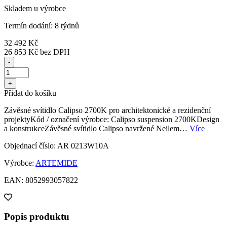
Skladem u výrobce
Termín dodání: 8 týdnů
32 492 Kč
26 853 Kč
bez DPH
-
+
Přidat do košíku
Závěsné svítidlo Calipso 2700K pro architektonické a rezidenční
projektyKód / označení výrobce: Calipso suspension 2700KDesign
a konstrukceZávěsné svítidlo Calipso navržené Neilem…
Více
Objednací číslo: AR 0213W10A
Výrobce:
ARTEMIDE
EAN: 8052993057822
Popis produktu