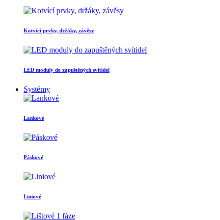
Kotvící prvky, držáky, závěsy
LED moduly do zapuštěných svítidel
Systémy
Lankové
Páskové
Liniové