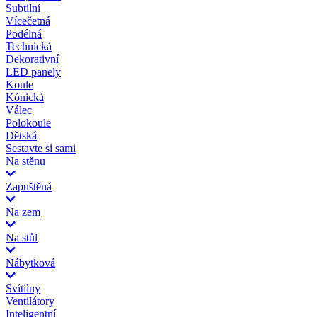
Subtilní
Vícečetná
Podélná
Technická
Dekorativní
LED panely
Koule
Kónická
Válec
Polokoule
Dětská
Sestavte si sami
Na stěnu
Zapuštěná
Na zem
Na stůl
Nábytková
Svítilny
Ventilátory
Inteligentní