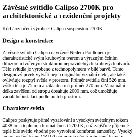
Závěsné svítidlo Calipso 2700K pro
architektonické a rezidenční projekty
Kód / označení výrobce: Calipso suspension 2700K
Design a konstrukce
Závěsné svítidlo Calipso navržené Neilem Poultonem je
charakteristické svým kruhovým tvarem a výrazným čelním
difuzorem tvořeným strukturou nepravidelných kruhových otvorů.
Tělo svítidla je vyrobeno z technopolymeru v bílé barvě. Tento
designový prvek vytváří nejen originální vizuální efekt, ale také
ovlivňuje rozptyl světla v prostoru. Průměr svítidla činí 526 mm,
výška těla je 75 mm a základna má průměr 270 mm. Maximální
délka zavěšení od stropu dosahuje 2000 mm, což umožňuje
variabilní instalaci podle potřeb prostoru.
Charakter světla
Calipso poskytuje přímé vyzařování s vysokým světelným tokem
4038 lm a teplotou chromatičnosti 2700 K, což zajišťuje příjemné
teplé bílé světlo vhodné pro vytvoření komfortní atmosféry. Vysoký
index podání barev CRI 90 podporuje věrné zobrazení barev v