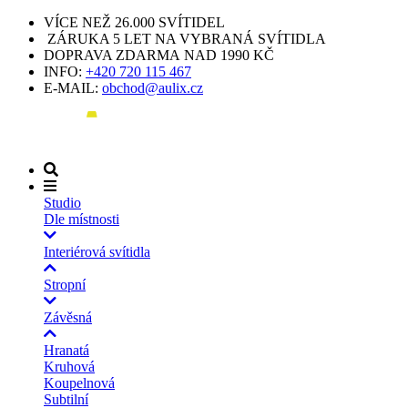
VÍCE NEŽ 26.000 SVÍTIDEL
ZÁRUKA 5 LET NA VYBRANÁ SVÍTIDLA
DOPRAVA ZDARMA NAD 1990 KČ
INFO:
+420 720 115 467
E-MAIL:
obchod@aulix.cz
Studio
Dle místnosti
Interiérová svítidla
Stropní
Závěsná
Hranatá
Kruhová
Koupelnová
Subtilní