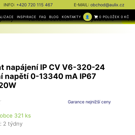
INFO:
+420 720 115 467
E-MAIL:
obchod@aulix.cz
ALIZACE
INSPIRACE
FAQ
BLOG
KONTAKTY
👤
0 POLOŽEK 0 KČ
plňky
Vánoční osvětlení
Vystaveno
Ak
t napájení IP CV V6-320-24
í napětí 0-13340 mA IP67
320W
Garance nejnižší ceny
obce 321 ks
: 2 týdny