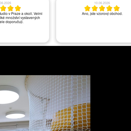
.06.2026
10.06.2026
tudio v Praze a okolí. Velmi
Ano, jste vzorový obchod.
lké množství vystavených
řele doporučuji.