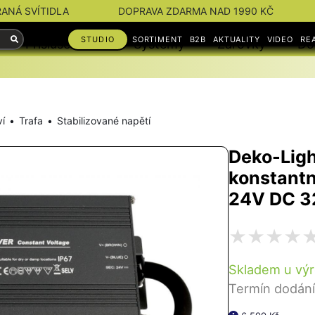
RANÁ SVÍTIDLA
DOPRAVA ZDARMA NAD 1990 KČ
STUDIO
SORTIMENT
B2B
AKTUALITY
VIDEO
RE
Příslušenství
Systémy
Žárovky
Do
ví
Trafa
Stabilizované napětí
Deko-Ligh
konstantn
24V DC 
Skladem u výr
Termín dodání