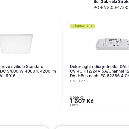
Bc. Gabriela Širok
PO-PÁ 8:00-17:00
ZÁRUKA 5 LET
trové svítidlo Standard
Deko-Light řídící jednotka DA
C 94,00 W 4000 K 4200 lm
CV 4CH 12/24V 5A/Channel 1
RAL 9016
DALI-Bus nach IEC 62386 4 C
Do 10 dnů
2 009 Kč
1 607 Kč
s DPH