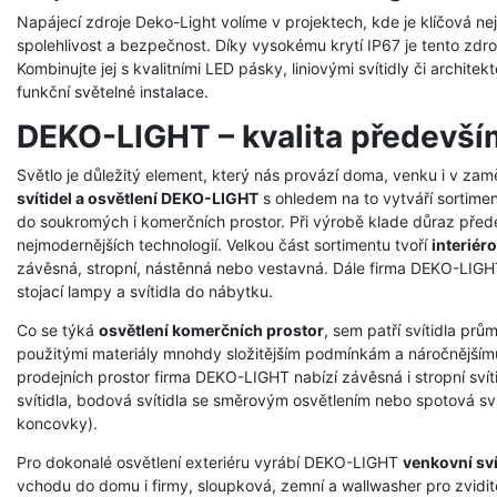
Napájecí zdroje Deko-Light volíme v projektech, kde je klíčová nej
spolehlivost a bezpečnost. Díky vysokému krytí IP67 je tento zdro
Kombinujte jej s kvalitními LED pásky, liniovými svítidly či archit
funkční světelné instalace.
DEKO-LIGHT – kvalita předevší
Světlo je důležitý element, který nás provází doma, venku i v zam
svítidel a osvětlení DEKO-LIGHT
s ohledem na to vytváří sortimen
do soukromých i komerčních prostor. Při výrobě klade důraz přede
nejmodernějších technologií. Velkou část sortimentu tvoří
interiéro
závěsná, stropní, nástěnná nebo vestavná. Dále firma DEKO-LIGHT 
stojací lampy a svítidla do nábytku.
Co se týká
osvětlení komerčních prostor
, sem patří svítidla prů
použitými materiály mnohdy složitějším podmínkám a náročnějšímu
prodejních prostor firma DEKO-LIGHT nabízí závěsná i stropní svíti
svítidla, bodová svítidla se směrovým osvětlením nebo spotová svít
koncovky).
Pro dokonalé osvětlení exteriéru vyrábí DEKO-LIGHT
venkovní sví
vchodu do domu i firmy, sloupková, zemní a wallwasher pro zvidit