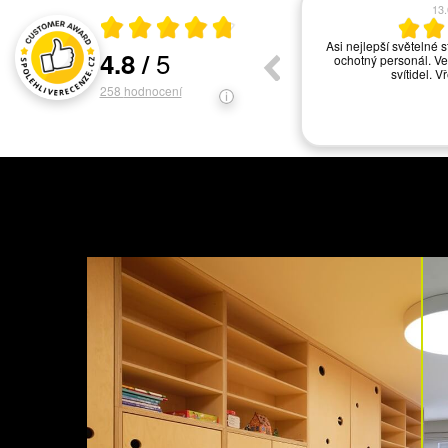
17.06.2026
13
Průměrné hodnocení 4.8 z 5
vše ok
Asi nejlepší světelné s
5
4.8
/
ochotný personál. Ve
Hodnocení a recenze zákazníků
svítidel. V
258
hodnocení