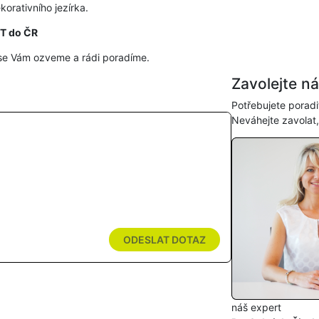
orativního jezírka.
HT do ČR
se Vám ozveme a rádi poradíme.
Zavolejte n
Potřebujete poradi
Neváhejte zavolat
ODESLAT DOTAZ
náš expert