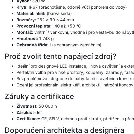
Výkon:
320 W
Krytí:
IP67 (prachotěsné, odolné vůči ponoření do vody)
Materiál:
hliník (barva šedá)
Rozměry:
252 × 90 × 44 mm
Provozní teplota:
-40 až +50 °C
Montáž:
vnitřní / venkovní, vhodné i pro vestavbu do nábyt
Hmotnost:
1 748 g
Ochranná třída:
I (s ochranným zemněním)
Proč zvolit tento napájecí zdroj?
Ideální pro designové LED instalace, liniová osvětlení a exte
Perfektní volba pro vlhké prostory, koupelny, zahrady, fasá
Bezproblémová integrace do nábytku či stavebních konstru
Ocení jej profesionální elektrikáři, architekti i nároční koncov
Záruky a certifikace
Životnost:
50 000 h
Záruka:
5 let
Certifikace:
CE, SELV, ochrana proti zkratu, přetížení a přeh
Doporučení architekta a designéra