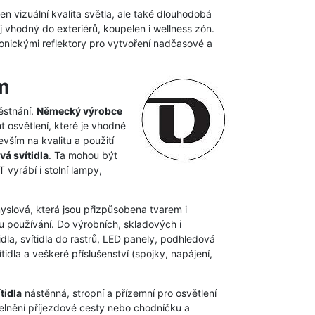
en vizuální kvalita světla, ale také dlouhodobá
j vhodný do exteriérů, koupelen i wellness zón.
ektonickými reflektory pro vytvoření nadčasové a
m
ěstnání.
Německý výrobce
t osvětlení, které je vhodné
vším na kvalitu a použití
vá svítidla
. Ta mohou být
vyrábí i stolní lampy,
myslová, která jsou přizpůsobena tvarem i
 používání. Do výrobních, skladových i
dla, svítidla do rastrů, LED panely, podhledová
idla a veškeré příslušenství (spojky, napájení,
tidla
nástěnná, stropní a přízemní pro osvětlení
elnění příjezdové cesty nebo chodníčku a