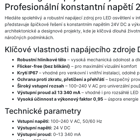
Profesionální konstantní napětí
Hledáte spolehlivý a robustní napájecí zdroj pro LED osvětlení v i
představuje špičkové řešení s konstantním napětím 24V DC a výk
architektonické a designové projekty, kde je klíčová dlouhá živo
náročných podmínkách.
Klíčové vlastnosti napájecího zdroj
Robustní hliníkové tělo
– vysoká mechanická odolnost a dl
Flicker-free (bez blikání)
– pro maximální vizuální komfort
Krytí IP67
– vhodné pro venkovní i vnitřní instalaci, odoln
Ochrana proti zkratu, přetížení a přehřátí
– bezpečný prov
Široký vstupní rozsah
– 100–240 V AC pro univerzální použ
Výstupní proud až 13 340 mA
– vhodné i pro rozsáhlé LED 
Vysoká účinnost a výkonový faktor 0,95
– úspora energie 
Technické parametry
Vstupní napětí:
100–240 V AC, 50/60 Hz
Výstupní napětí:
24 V DC
Výstupní proud:
0–13 340 mA