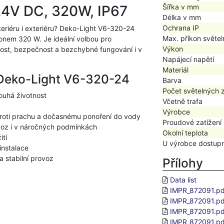
 24V DC, 320W, IP67
Šířka v mm
Délka v mm
Ochrana IP
nteriéru i exteriéru? Deko-Light V6-320-24
Max. příkon světel
onem 320 W. Je ideální volbou pro
Výkon
tnost, bezpečnost a bezchybné fungování i v
Napájecí napětí
Materiál
e Deko-Light V6-320-24
Barva
Počet světelných 
ouhá životnost
Včetně trafa
Výrobce
é proti prachu a dočasnému ponoření do vody
Proudové zatížení
oz i v náročných podmínkách
Okolní teplota
ití
U výrobce dostup
instalace
a stabilní provoz
Přílohy
Data list
IMPR_872091.pd
IMPR_872091.pd
IMPR_872091.pd
IMPR_872091.pd