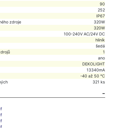
90
252
IP67
ného zdroje
320W
320W
100-240V AC/24V DC
hliník
šedá
zdrojů
1
ano
DEKOLIGHT
13340mA
-40 až 50 °C
ných
321 ks
f
f
f
f