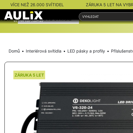
VÍCE NEŽ 26.000 SVÍTIDEL
ZÁRUKA 5 LET NA VYB
nosti
Interiérová svítidla
Venkovní svítidla
Domů
Interiérová svítidla
LED pásky a profily
Příslušenst
ZÁRUKA 5 LET