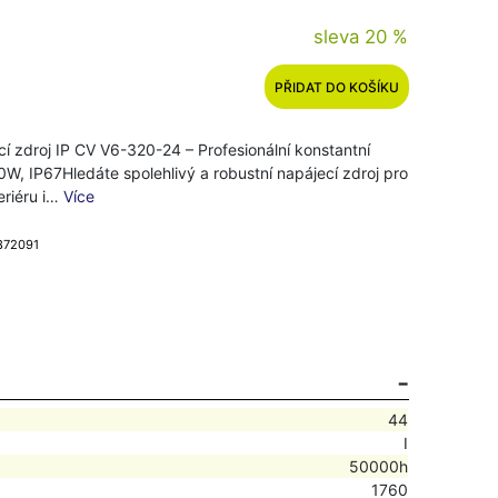
sleva 20 %
PŘIDAT DO KOŠÍKU
í zdroj IP CV V6-320-24 – Profesionální konstantní
W, IP67Hledáte spolehlivý a robustní napájecí zdroj pro
eriéru i…
Více
 872091
44
I
50000h
1760