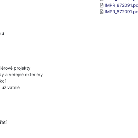
IMPR_872091.pd
IMPR_872091.pd
ku
riérové projekty
dy a veřejné exteriéry
kcí
í uživatelé
řátí