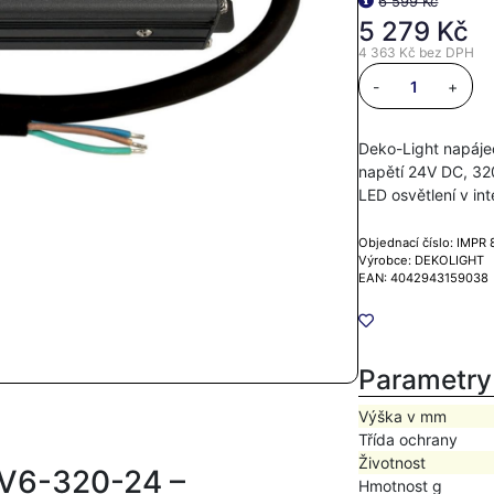
6 599 Kč
5 279 Kč
4 363 Kč
bez DPH
-
+
Deko-Light napájec
napětí 24V DC, 320
LED osvětlení v int
Objednací číslo: IMPR
Výrobce: DEKOLIGHT
EAN: 4042943159038
Parametry
Výška v mm
Třída ochrany
Životnost
V V6-320-24 –
Hmotnost g