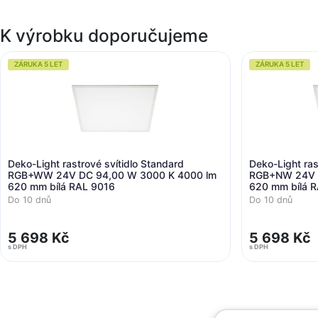
K výrobku doporučujeme
ZÁRUKA 5 LET
ZÁRUKA 5 LET
Deko-Light rastrové svítidlo Standard
Deko-Light ras
RGB+WW 24V DC 94,00 W 3000 K 4000 lm
RGB+NW 24V D
620 mm bílá RAL 9016
620 mm bílá 
Do 10 dnů
Do 10 dnů
5 698 Kč
5 698 Kč
s DPH
s DPH