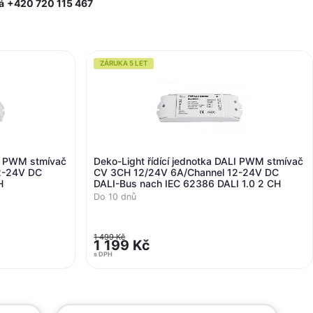
á
+420 720 115 467
ZÁRUKA 5 LET
LI PWM stmívač
Deko-Light řídící jednotka DALI PWM stmívač
2-24V DC
CV 3CH 12/24V 6A/Channel 12-24V DC
H
DALI-Bus nach IEC 62386 DALI 1.0 2 CH
Do 10 dnů
1 499 Kč
1 199 Kč
s DPH