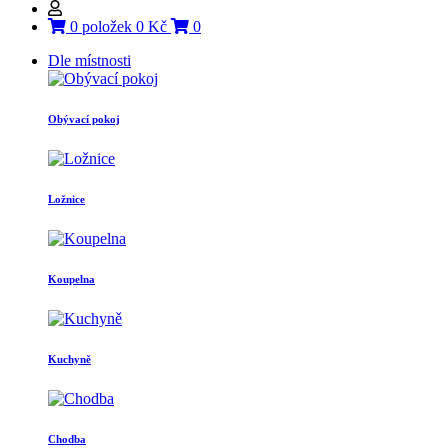
0 položek 0 Kč
0
Dle místnosti
Obývací pokoj
Ložnice
Koupelna
Kuchyně
Chodba