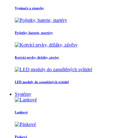
Vypínače a zásuvky
Pojistky, baterie, startéry
Kotvící prvky, držáky, závěsy
LED moduly do zapuštěných svítidel
Systémy
Lankové
Páskové