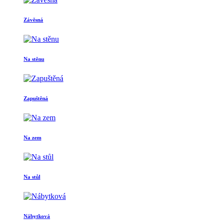
Závěsná
Na stěnu
Zapuštěná
Na zem
Na stůl
Nábytková