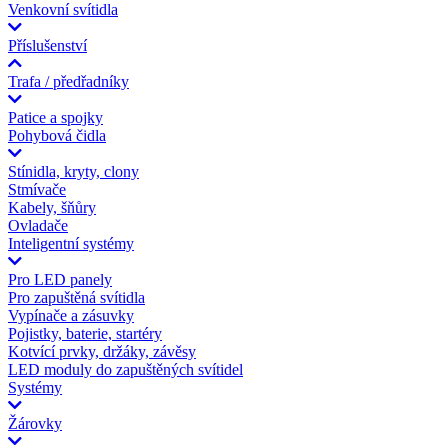
Venkovní svítidla
Příslušenství
Trafa / předřadníky
Patice a spojky
Pohybová čidla
Stínidla, kryty, clony
Stmívače
Kabely, šňůry
Ovladače
Inteligentní systémy
Pro LED panely
Pro zapuštěná svítidla
Vypínače a zásuvky
Pojistky, baterie, startéry
Kotvící prvky, držáky, závěsy
LED moduly do zapuštěných svítidel
Systémy
Žárovky