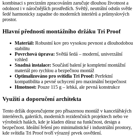
kombinaci s precizním zpracováním zaručuje dlouhou životnost a
odolnost i v náročnějších prostředích. Světlý, neutrální odstín světle
šedé harmonicky zapadne do moderních interiérů a průmyslových
prostor.
Hlavní přednosti montážního držáku Tri Proof
Materiál:
Robustní kov pro vysokou pevnost a dlouhodobou
stabilitu
Povrchová úprava:
Světlá šedá – moderní, univerzální
vzhled
Snadná instalace:
Součástí balení je kompletní montážní
materiál pro rychlou a bezpečnou montáž
Optimalizováno pro svítidla Tri Proof:
Perfektní
kompatibilita a pevné uchycení pro maximální bezpečnost
Hmotnost:
Pouze 115 g – lehká, ale pevná konstrukce
Využití a doporučení architekta
Tento držák doporučujeme pro přisazenou montáž v kancelářských
interiérech, galeriích, moderních rezidenčních projektech nebo ve
výrobních halách, kde je kladen důraz na funkčnost, design a
bezpečnost. Ideální řešení pro minimalistické i industriální prostory,
kde svítidla Tri Proof tvoří výrazný prvek osvětlení.