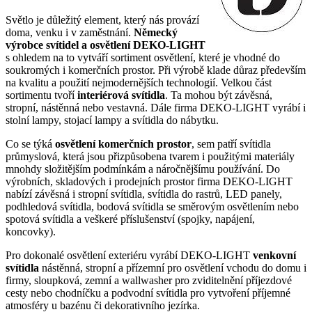
Světlo je důležitý element, který nás provází
doma, venku i v zaměstnání.
Německý
výrobce svítidel a osvětlení DEKO-LIGHT
s ohledem na to vytváří sortiment osvětlení, které je vhodné do
soukromých i komerčních prostor. Při výrobě klade důraz především
na kvalitu a použití nejmodernějších technologií. Velkou část
sortimentu tvoří
interiérová svítidla
. Ta mohou být závěsná,
stropní, nástěnná nebo vestavná. Dále firma DEKO-LIGHT vyrábí i
stolní lampy, stojací lampy a svítidla do nábytku.
Co se týká
osvětlení komerčních prostor
, sem patří svítidla
průmyslová, která jsou přizpůsobena tvarem i použitými materiály
mnohdy složitějším podmínkám a náročnějšímu používání. Do
výrobních, skladových i prodejních prostor firma DEKO-LIGHT
nabízí závěsná i stropní svítidla, svítidla do rastrů, LED panely,
podhledová svítidla, bodová svítidla se směrovým osvětlením nebo
spotová svítidla a veškeré příslušenství (spojky, napájení,
koncovky).
Pro dokonalé osvětlení exteriéru vyrábí DEKO-LIGHT
venkovní
svítidla
nástěnná, stropní a přízemní pro osvětlení vchodu do domu i
firmy, sloupková, zemní a wallwasher pro zviditelnění příjezdové
cesty nebo chodníčku a podvodní svítidla pro vytvoření příjemné
atmosféry u bazénu či dekorativního jezírka.