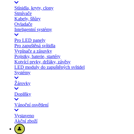
Stínidla, kryty, clony
Stmívače
Kabely, šňůry
Ovladače
Inteligentní systémy
Pro LED panely
Pro zapuštěná svítidla
Vypínače a zásuvky
Pojistky, baterie, startéry
Kotvící prvky, držáky, závěsy
LED moduly do zapuštěných svítidel
Systémy
Žárovky
Doplňky
Vánoční osvětlení
Vystaveno
Akční zboží
👤