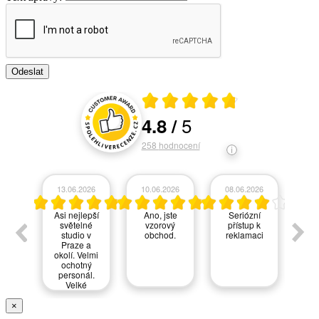
Průměrné hodnocení 4.8 z 5
5
4.8
/
Hodnocení a recenze zákazníků
258
hodnocení
026
13.06.2026
10.06.2026
08.06.2026
03
ok
Asi nejlepší
Ano, jste
Seriózní
Auli
světelné
vzorový
přístup k
na 
studio v
obchod.
reklamaci
a 
Praze a
zák
okolí. Velmi
serv
ochotný
vol
personál.
moc
Velké
a vs
množství
vystavených
dop
×
svítidel.
t