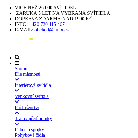
VÍCE NEŽ 26.000 SVÍTIDEL
ZÁRUKA 5 LET NA VYBRANÁ SVÍTIDLA
DOPRAVA ZDARMA NAD 1990 KČ
INFO:
+420 720 115 467
E-MAIL:
obchod@aulix.cz
Studio
Dle místnosti
Interiérová svítidla
Venkovní svítidla
Příslušenství
Trafa / předřadníky
Patice a spojky
Pohybová čidla