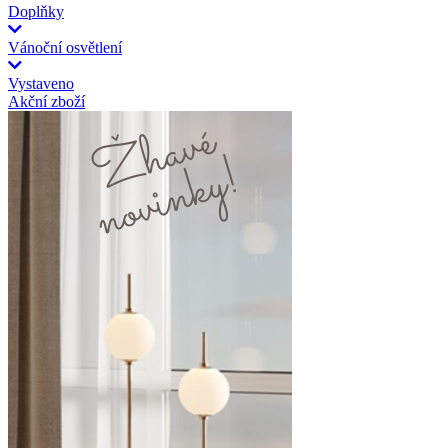
Doplňky
Vánoční osvětlení
Vystaveno
Akční zboží