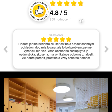
Průměrné hodnocení 4.8 z 5
5
4.8
/
Hodnocení a recenze zákazníků
258
hodnocení
06.07.2026
í.
Hadam jedina nedobra skusenost bola s viacnasobnym
odkladom dodania tovaru, ale to bol problem zrejme
vyrobcu, nie Vas. Vasa obchodna zastupkyna je
optimisticka, skusena, ma vynikajuce odborne znalosti,
vie dobre poradit, promtna a vzdy ochotna pomoct.