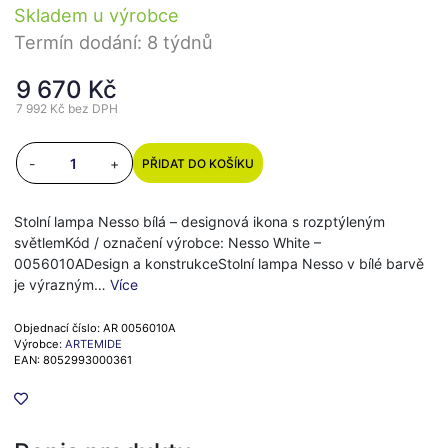
Skladem u výrobce
Termín dodání: 8 týdnů
9 670 Kč
7 992 Kč
bez DPH
-
+
PŘIDAT DO KOŠÍKU
Stolní lampa Nesso bílá – designová ikona s rozptýleným
světlemKód / označení výrobce: Nesso White –
0056010ADesign a konstrukceStolní lampa Nesso v bílé barvě
je výrazným…
Více
Objednací číslo: AR 0056010A
Výrobce:
ARTEMIDE
EAN: 8052993000361