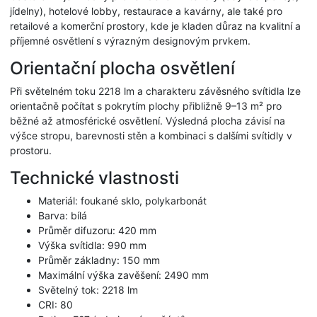
jídelny), hotelové lobby, restaurace a kavárny, ale také pro
retailové a komerční prostory, kde je kladen důraz na kvalitní a
příjemné osvětlení s výrazným designovým prvkem.
Orientační plocha osvětlení
Při světelném toku 2218 lm a charakteru závěsného svítidla lze
orientačně počítat s pokrytím plochy přibližně 9–13 m² pro
běžné až atmosférické osvětlení. Výsledná plocha závisí na
výšce stropu, barevnosti stěn a kombinaci s dalšími svítidly v
prostoru.
Technické vlastnosti
Materiál: foukané sklo, polykarbonát
Barva: bílá
Průměr difuzoru: 420 mm
Výška svítidla: 990 mm
Průměr základny: 150 mm
Maximální výška zavěšení: 2490 mm
Světelný tok: 2218 lm
CRI: 80