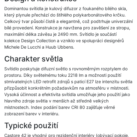
Dominantou svítidla je kulový difuzor z foukaného bílého skla,
který plynule přechází do štíhlého polykarbonátového krčku.
Celkový tvar působí čistě a elegantně, což podtrhuje univerzální
bílé provedení. Konstrukce je navržena pro zavěšení ze stropu,
maximální délka závěsu je 2490 mm. Svítidlo je součástí
kolekce Design Collection a vzniklo ve spolupráci designérů
Michele De Lucchi a Huub Ubbens.
Charakter světla
Svítidlo poskytuje difuzní světlo s rovnoměrným rozptylem do
prostoru. Díky světelnému toku 2218 lm a možnosti použití
stmívatelných LED retrofit zdrojů s paticí E27 lze intenzitu světla
přizpůsobit konkrétním požadavkům na atmosféru v místnosti.
Vysoká účinnost a efektivita svítidla umožňuje jeho použití jako
hlavního zdroje světla v menších až středně velkých
místnostech. Index podání barev CRI 80 zajišťuje věrné
zobrazení barev v interiéru.
Typické použití
Castore 42 je vhodný pro rezidenční interiéry (obývací pokoje,