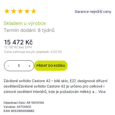
Garance nejnižší ceny
Skladem u výrobce
Termín dodání: 8 týdnů
15 472 Kč
12 787 Kč
bez DPH
Cena zahrnuje recykl. poplatek: 4,00 Kč
-
+
PŘIDAT DO KOŠÍKU
Závěsné svítidlo Castore 42 – bílé sklo, E27, designové difuzní
osvětleníZávěsné svítidlo Castore 42 je určeno pro celkové i
zónové osvětlení interiérů, kde je požadován měkký a…
Více
Objednací číslo: AR 1051010A
Výrobce:
ARTEMIDE
EAN: 8052993006882