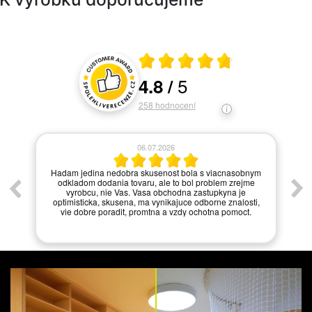
Průměrné hodnocení 4.8 z 5
5
4.8
/
Hodnocení a recenze zákazníků
258
hodnocení
06.07.2026
í.
Hadam jedina nedobra skusenost bola s viacnasobnym
odkladom dodania tovaru, ale to bol problem zrejme
vyrobcu, nie Vas. Vasa obchodna zastupkyna je
optimisticka, skusena, ma vynikajuce odborne znalosti,
vie dobre poradit, promtna a vzdy ochotna pomoct.