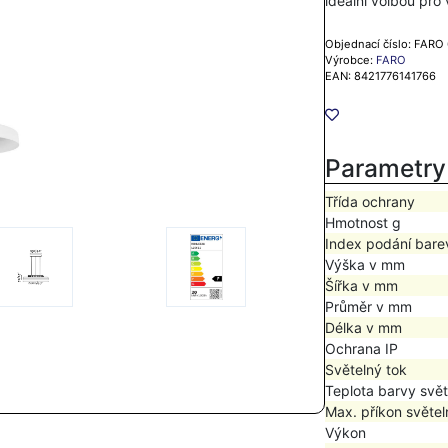
ideální volbou pr
Objednací číslo: FARO
Výrobce:
FARO
EAN: 8421776141766
Parametry
Třída ochrany
Hmotnost g
Index podání bare
Výška v mm
Šířka v mm
Průměr v mm
Délka v mm
Ochrana IP
Světelný tok
Teplota barvy svět
Max. příkon světel
Výkon