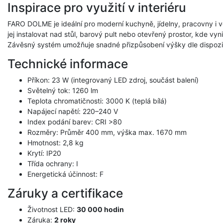
Inspirace pro využití v interiéru
FARO DOLME je ideální pro moderní kuchyně, jídelny, pracovny i v
jej instalovat nad stůl, barový pult nebo otevřený prostor, kde vy
Závěsný systém umožňuje snadné přizpůsobení výšky dle dispozic
Technické informace
Příkon: 23 W (integrovaný LED zdroj, součást balení)
Světelný tok: 1260 lm
Teplota chromatičnosti: 3000 K (teplá bílá)
Napájecí napětí: 220–240 V
Index podání barev: CRI >80
Rozměry: Průměr 400 mm, výška max. 1670 mm
Hmotnost: 2,8 kg
Krytí: IP20
Třída ochrany: I
Energetická účinnost: F
Záruky a certifikace
Životnost LED:
30 000 hodin
Záruka:
2 roky