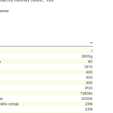
o všechny milovníky čistého…
Více
 64099
I
2800g
v
80
1670
400
400
400
IP20
1260lm
la
3000K
ného zdroje
23W
23W