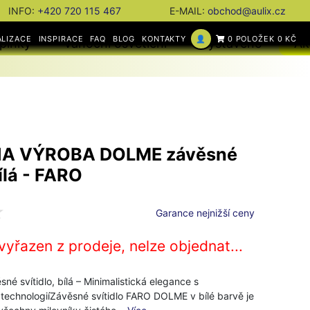
INFO:
+420 720 115 467
E-MAIL:
obchod@aulix.cz
ALIZACE
INSPIRACE
FAQ
BLOG
KONTAKTY
👤
0 POLOŽEK 0 KČ
plňky
Vánoční osvětlení
Vystaveno
Ak
A VÝROBA DOLME závěsné
bílá - FARO
Garance nejnižší ceny
vyřazen z prodeje, nelze objednat...
 svítidlo, bílá – Minimalistická elegance s
technologiíZávěsné svítidlo FARO DOLME v bílé barvě je