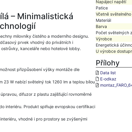
Napájecí napětí
Patice
lá – Minimalistická
Včetně světelného
Materiál
chnologií
Barva
Počet světelných 
šechny milovníky čistého a moderního designu.
Výrobce
nadčasový prvek vhodný do privátních i
Energetická účinn
ké ostrůvky, kanceláře nebo hotelové lobby.
U výrobce dostup
Přílohy
ožnost přizpůsobení výšky montáže dle
Data list
E-odkaz
 23 W nabízí světelný tok 1260 lm a teplou bílou
montaz_FARO_6
 úpravou, difuzor z plastu zajišťující rovnoměrné
do interiéru. Produkt splňuje evropskou certifikaci
interiéru, vhodné i pro prostory se zvýšenými