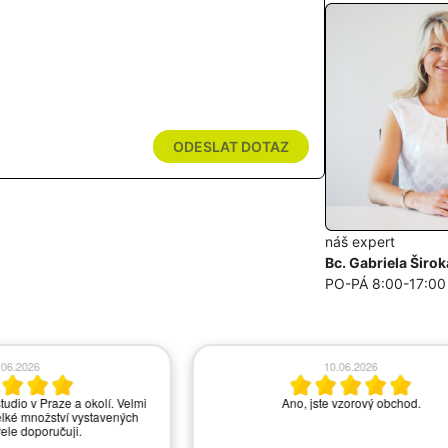
ODESLAT DOTAZ
náš expert
Bc. Gabriela Širok
PO-PÁ 8:00-17:00
.06.2026
10.06.2026
tudio v Praze a okolí. Velmi
Ano, jste vzorový obchod.
lké množství vystavených
řele doporučuji.