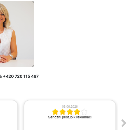
á
+420 720 115 467
08.06.2026
Seriózní přístup k reklamaci
A
s