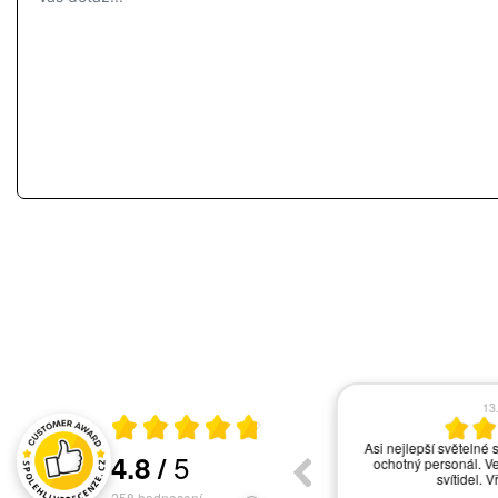
17.06.2026
13
Průměrné hodnocení 4.8 z 5
vše ok
Asi nejlepší světelné s
5
4.8
/
ochotný personál. Ve
Hodnocení a recenze zákazníků
svítidel. V
258
hodnocení