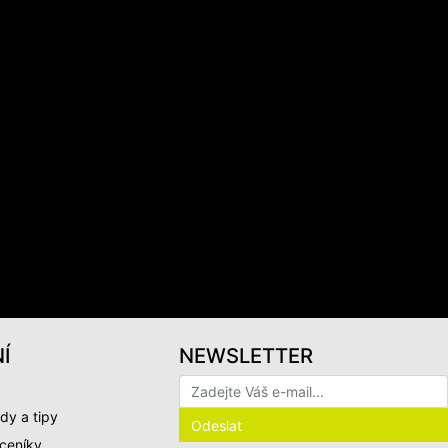
Í
NEWSLETTER
dy a tipy
 ceníky