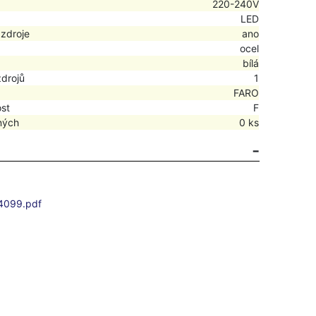
220-240V
LED
 zdroje
ano
ocel
bílá
zdrojů
1
FARO
ost
F
ných
0 ks
4099.pdf