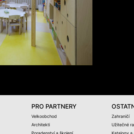
PRO PARTNERY
OSTATN
Velkoobchod
Zahraničí
Architekti
Užitečné ra
Poradenství a školení
Katalogy a