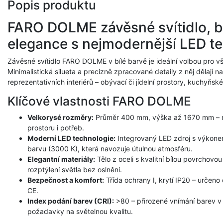
Popis produktu
FARO DOLME závěsné svítidlo, bí
elegance s nejmodernější LED te
Závěsné svítidlo FARO DOLME v bílé barvě je ideální volbou pro v
Minimalistická silueta a precizně zpracované detaily z něj dělají 
reprezentativních interiérů – obývací či jídelní prostory, kuchyňs
Klíčové vlastnosti FARO DOLME
Velkorysé rozměry:
Průměr 400 mm, výška až 1670 mm – m
prostoru i potřeb.
Moderní LED technologie:
Integrovaný LED zdroj s výkonem
barvu (3000 K), která navozuje útulnou atmosféru.
Elegantní materiály:
Tělo z oceli s kvalitní bílou povrchovou
rozptýlení světla bez oslnění.
Bezpečnost a komfort:
Třída ochrany I, krytí IP20 – určeno 
CE.
Index podání barev (CRI):
>80 – přirozené vnímání barev v 
požadavky na světelnou kvalitu.