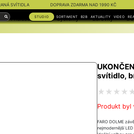
RANÁ SVÍTIDLA
DOPRAVA ZDARMA NAD 1990 KČ
STUDIO
SORTIMENT
B2B
AKTUALITY
VIDEO
RE
Příslušenství
Systémy
Žárovky
Do
UKONČEN
svítidlo, 
Produkt byl 
FARO DOLME závěsné
nejmodernější LED 