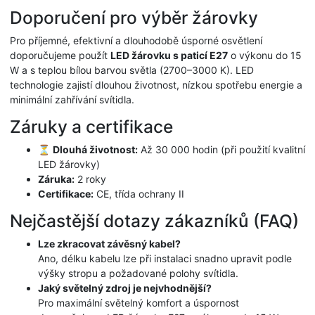
Doporučení pro výběr žárovky
Pro příjemné, efektivní a dlouhodobě úsporné osvětlení
doporučujeme použít
LED žárovku s paticí E27
o výkonu do 15
W a s teplou bílou barvou světla (2700–3000 K). LED
technologie zajistí dlouhou životnost, nízkou spotřebu energie a
minimální zahřívání svítidla.
Záruky a certifikace
⏳
Dlouhá životnost:
Až 30 000 hodin (při použití kvalitní
LED žárovky)
Záruka:
2 roky
Certifikace:
CE, třída ochrany II
Nejčastější dotazy zákazníků (FAQ)
Lze zkracovat závěsný kabel?
Ano, délku kabelu lze při instalaci snadno upravit podle
výšky stropu a požadované polohy svítidla.
Jaký světelný zdroj je nejvhodnější?
Pro maximální světelný komfort a úspornost