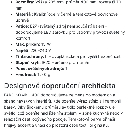
Rozměry:
Výška 205 mm, průměr 400 mm, rozeta Ø 70
mm
Materiál:
Kvalitní ocel v černé a terakotové povrchové
úpravě
Patice:
E27 (světelný zdroj není součástí balení –
doporučujeme LED žárovku pro úsporný provoz i světelný
komfort)
Max. příkon:
15 W
Napětí:
220–240 V
Třída ochrany:
II – dvojitá izolace pro vyšší bezpečnost
Stupeň krytí:
IP20 – určeno pro interiér
Počet světelných zdrojů:
1
Hmotnost:
1740 g
Designové doporučení architekta
FARO KOMBO 400 doporučujeme zejména do moderních a
skandinávských interiérů, kde oceníte výraz stínidla i harmonii
barev. Díky širokému průměru svítidlo perfektně rozptyluje
světlo, což oceníte nad jídelním stolem, v zóně kuchyně nebo v
relaxační části obývacího pokoje. Terakotová barva přináší
hřejivý akcent a vnáší do prostoru osobitost i originalitu.