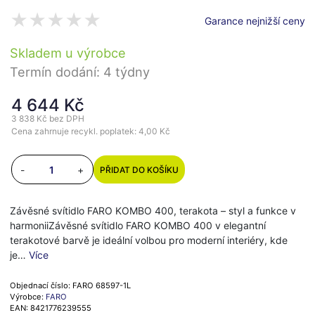
Garance nejnižší ceny
Skladem u výrobce
Termín dodání: 4 týdny
4 644 Kč
3 838 Kč
bez DPH
Cena zahrnuje recykl. poplatek: 4,00 Kč
-
+
PŘIDAT DO KOŠÍKU
Závěsné svítidlo FARO KOMBO 400, terakota – styl a funkce v
harmoniiZávěsné svítidlo FARO KOMBO 400 v elegantní
terakotové barvě je ideální volbou pro moderní interiéry, kde
je…
Více
Objednací číslo: FARO 68597-1L
Výrobce:
FARO
EAN: 8421776239555