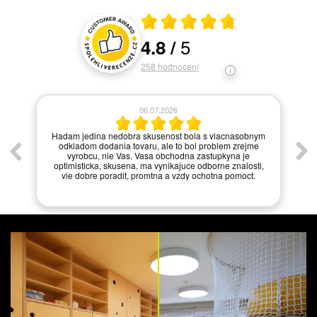
Průměrné hodnocení 4.8 z 5
5
4.8
/
Hodnocení a recenze zákazníků
258
hodnocení
06.07.2026
í.
Hadam jedina nedobra skusenost bola s viacnasobnym
odkladom dodania tovaru, ale to bol problem zrejme
vyrobcu, nie Vas. Vasa obchodna zastupkyna je
optimisticka, skusena, ma vynikajuce odborne znalosti,
vie dobre poradit, promtna a vzdy ochotna pomoct.