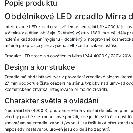
Popis produktu
Obdélníkové LED zrcadlo Mirra d
Integrované LED zrcadlo se světlem v neutrální bílé 4000 K je na
a čitelné osvětlení obličeje. Světelný výstup 1580 lm z něj dělá pr
holení a každodenní hygienu – doplněný o integrované kosmetické 
určené pro prostory se zvýšenou vlhkostí a rizikem ostřiku.
Produkt: LED zrcadlo s osvětlením Mirra IP44 4000K / 230V 20
Design a konstrukce
Zrcadlo má obdélníkový tvar v provedení zrcadlové plochy, konst
27 mm podporuje čisté osazení na stěnu, typicky nad umyvadlovo
kosmetického zrcátka, integrovaná přímo do zrcadla.
Charakter světla a ovládání
Neutrální bílá (4000 K) podporuje věrné vnímání detailů při práci
vhodný pro běžné koupelnové použití, kde je důležitá čitelnost tón
stmívačem na zrcadle; zapnutí/vypnutí lze řešit také přes standa
naposledy nastavenou úroveň jasu do dalšího zapnutí.