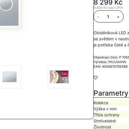
8 299 Kč
6 859 Kč
bez DPH
-
+
Obdélníkové LED z
se světlem v neutr
je potřeba čisté a
Objednací číslo: P 705
Výrobce:
PAULMANN
EAN: 4000870705568
Parametry
Kolekce
Výška v mm
Třída ochrany
Stmívatelné
Životnost