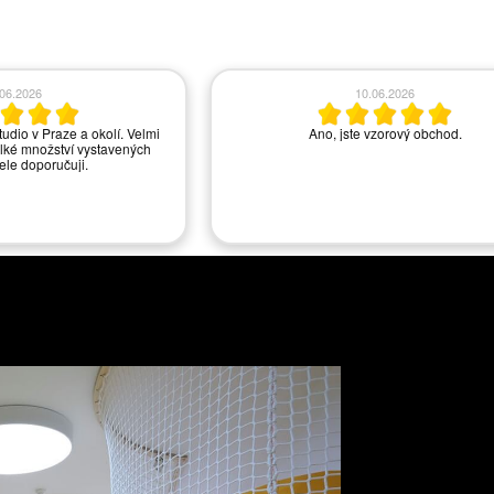
.06.2026
10.06.2026
tudio v Praze a okolí. Velmi
Ano, jste vzorový obchod.
lké množství vystavených
řele doporučuji.