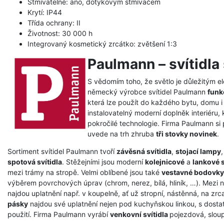
Stmívatelné: ano, dotykovým stmívačem
Krytí: IP44
Třída ochrany: II
Životnost: 30 000 h
Integrovaný kosmetický zrcátko: zvětšení 1:3
Paulmann – svítidla 
S vědomím toho, že světlo je důležitým 
německý výrobce svítidel Paulmann
funk
která lze použít do každého bytu, domu i
instalovatelný moderní doplněk interiéru, 
pokročilé technologie. Firma Paulmann si
uvede na trh zhruba
tři stovky novinek
.
Sortiment svítidel Paulmann tvoří
závěsná svítidla
,
stojací lampy
spotová svítidla
. Stěžejními jsou moderní
kolejnicové
a
lankové 
mezi trámy na stropě. Velmi oblíbené jsou také
vestavné bodovky
výběrem povrchových úprav (chrom, nerez, bílá, hliník, …). Mezi ne
najdou uplatnění např. v koupelně, ať už stropní, nástěnná, na zr
pásky
najdou své uplatnění nejen pod kuchyňskou linkou, s dosta
použití. Firma Paulmann vyrábí
venkovní svítidla
pojezdová, sloup