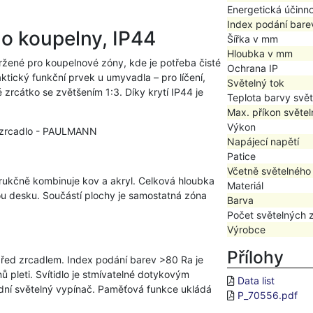
Energetická účinn
Index podání bare
o koupelny, IP44
Šířka v mm
Hloubka v mm
vržené pro koupelnové zóny, kde je potřeba čisté
Ochrana IP
aktický funkční prvek u umyvadla – pro líčení,
Světelný tok
zrcátko se zvětšením 1:3. Díky krytí IP44 je
Teplota barvy svět
Max. příkon světel
Výkon
W zrcadlo - PAULMANN
Napájecí napětí
Patice
Včetně světelného
rukčně kombinuje kov a akryl. Celková hloubka
Materiál
u desku. Součástí plochy je samostatná zóna
Barva
Počet světelných 
Výrobce
Přílohy
 před zrcadlem. Index podání barev >80 Ra je
ů pleti. Svítidlo je stmívatelné dotykovým
Data list
rdní světelný vypínač. Paměťová funkce ukládá
P_70556.pdf