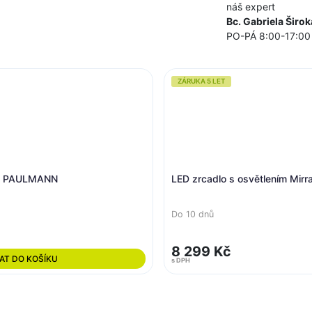
náš expert
Bc. Gabriela Širok
PO-PÁ 8:00-17:00
ZÁRUKA 5 LET
vatelné zrcadlo/bílá - PAULMANN
LED zrcadlo s osvětl
Do 10 dnů
8 154 Kč
PŘIDAT DO KOŠÍKU
s DPH