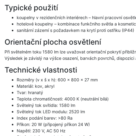
Typické použití
koupelny v rezidenčních interiérech – hlavní pracovní osvět
hotelové koupelny – kombinace funkčního světla a kosmetic
sanitární zázemí s požadavkem na krytí proti ostřiku (IP44)
Orientační plocha osvětlení
Při světelném toku 1580 lm lze uvažovat orientační pokrytí přibliž
Výsledek je závislý na výšce osazení, barvách povrchů, dispozici a
Technické vlastnosti
Rozměry (v x š x h): 600 x 800 x 27 mm
Materiál: kov, akryl
Tvar: hranatý
Teplota chromatičnosti: 4000 K (neutrální bílá)
Světelný tok svítidla: 1580 lm
Světelný tok LED modulu: 2520 lm
Index podání barev: >80 Ra
Příkon: 20 W (připojený příkon 24 W)
Napětí: 230 V, AC 50 Hz