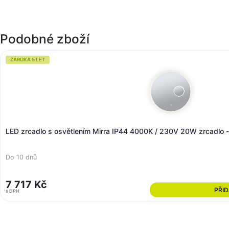
Podobné zboží
ZÁRUKA 5 LET
LED zrcadlo s osvětlením Mirra IP44 CCT 230V 22W stmí
Do 10 dnů
9 202 Kč
s DPH