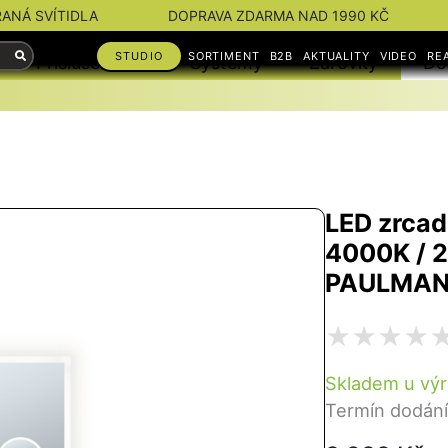
RANÁ SVÍTIDLA
DOPRAVA ZDARMA NAD 1990 KČ
STUDIO
SORTIMENT
B2B
AKTUALITY
VIDEO
RE
Příslušenství
Systémy
Žárovky
Do
LED zrcad
4000K / 
PAULMA
Skladem u vý
Termín dodání