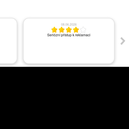
08.06.2026
Seriózní přístup k reklamaci
A
s