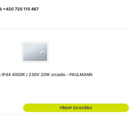
á
+420 720 115 467
ením Mirra IP44 CCT 230V 11,5W stmívatelné černá/zrcadlo - PAU
PŘIDAT DO KOŠÍKU