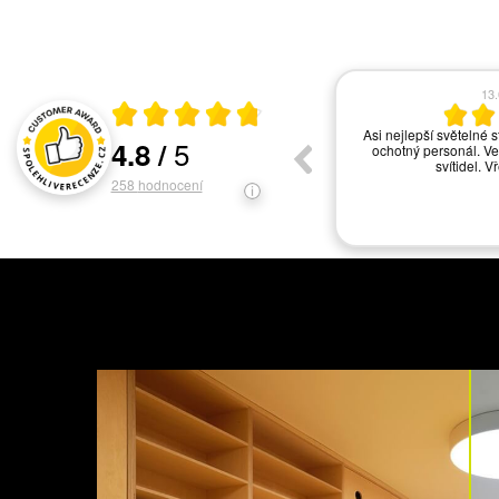
17.06.2026
13
Průměrné hodnocení 4.8 z 5
vše ok
Asi nejlepší světelné s
5
4.8
/
ochotný personál. Ve
Hodnocení a recenze zákazníků
svítidel. V
258
hodnocení