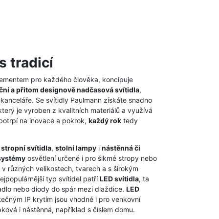
s tradicí
elementem pro každého člověka, koncipuje
ční a přitom designově nadčasová svítidla
,
 kanceláře. Se svítidly Paulmann získáte snadno
který je vyroben z kvalitních materiálů a využívá
 potrpí na inovace a pokrok,
každý rok
tedy
,
stropní svítidla
,
stolní lampy
i
nástěnná či
systémy
osvětlení určené i pro šikmé stropy nebo
v různých velikostech, tvarech a s širokým
jpopulárnější typ svítidel patří
LED svítidla
, ta
cadlo nebo diody do spár mezi dlaždice.
LED
tečným IP krytím jsou vhodné i pro venkovní
ková i nástěnná, například s číslem domu.