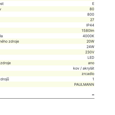
ost
E
v
80
800
27
IP44
1580lm
la
4000K
ného zdroje
20W
24W
230V
LED
 zdroje
ano
kov / akrylát
zrcadlo
zdrojů
1
PAULMANN