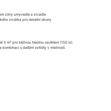
lení zóny umyvadla a zrcadla
kého zrcátka pro detailní úkony
ně 5 m² pro běžnou hladinu osvětlení (150 lx).
 kombinaci s dalšími svítidly v místnosti.