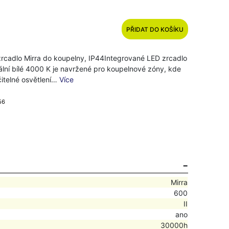
PŘIDAT DO KOŠÍKU
rcadlo Mirra do koupelny, IP44Integrované LED zrcadlo
ální bílé 4000 K je navržené pro koupelnové zóny, kde
 čitelné osvětlení…
Více
56
Mirra
600
II
ano
30000h