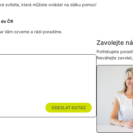
aké svítidla, která můžete ovládat na dálku pomocí
 do ČR
se Vám ozveme a rádi poradíme.
Zavolejte n
Potřebujete poradi
Neváhejte zavolat
ODESLAT DOTAZ