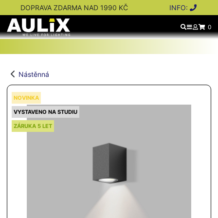
DOPRAVA ZDARMA NAD 1990 KČ
INFO:
0
Nástěnná
NOVINKA
VYSTAVENO NA STUDIU
ZÁRUKA 5 LET