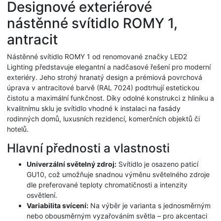
Designové exteriérové
nástěnné svítidlo ROMY 1,
antracit
Nástěnné svítidlo ROMY 1 od renomované značky LED2
Lighting představuje elegantní a nadčasové řešení pro moderní
exteriéry. Jeho strohý hranatý design a prémiová povrchová
úprava v antracitové barvě (RAL 7024) podtrhují estetickou
čistotu a maximální funkčnost. Díky odolné konstrukci z hliníku a
kvalitnímu sklu je svítidlo vhodné k instalaci na fasády
rodinných domů, luxusních rezidencí, komerčních objektů či
hotelů.
Hlavní přednosti a vlastnosti
Univerzální světelný zdroj:
Svítidlo je osazeno paticí
GU10, což umožňuje snadnou výměnu světelného zdroje
dle preferované teploty chromatičnosti a intenzity
osvětlení.
Variabilita svícení:
Na výběr je varianta s jednosměrným
nebo obousměrným vyzařováním světla – pro akcentaci