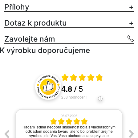
Přílohy
Dotaz k produktu
Zavolejte nám
K výrobku doporučujeme
Průměrné hodnocení 4.8 z 5
5
4.8
/
Hodnocení a recenze zákazníků
258
hodnocení
06.07.2026
í.
Hadam jedina nedobra skusenost bola s viacnasobnym
odkladom dodania tovaru, ale to bol problem zrejme
vyrobcu, nie Vas. Vasa obchodna zastupkyna je