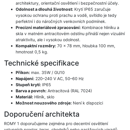
architektury, orientační osvětlení i bezpečnostní účely.
Odolnost a dlouhá životnost:
Krytí IP65 zaručuje
vysokou ochranu proti prachu a vodě, svítidlo je tedy
perfektní i do náročných venkovních podmínek.
Precizní materiálové zpracování:
Kombinace hliníku a
skla v matném antracitovém odstínu přináší nejen vizuální
atraktivitu, ale i vysokou odolnost.
Kompaktní rozměry:
70 × 78 mm, hloubka 100 mm,
hmotnost 0,5 kg.
Technické specifikace
Příkon:
max. 35W / GU10
Napájení:
220–240 V AC, 50–60 Hz
Stupeň krytí:
IP65
Barva a povrch:
Antracitová (RAL 7024)
Materiál:
Hliník, sklo
Možnost nouzového zdroje:
Není k dispozici
Doporučení architekta
ROMY 1 doporučujeme zejména pro decentní osvětlení
vstupních prostor, teras, chodníků nebo garážových vjezdů.