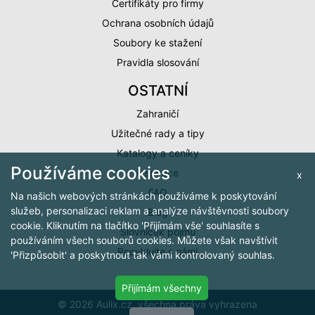
Certifikáty pro firmy
Ochrana osobních údajů
Soubory ke stažení
Pravidla slosování
OSTATNÍ
Zahraničí
Užitečné rady a tipy
Katalogy a ceníky
Používáme cookies
Inspirace
x
FAQ
Na našich webových stránkách používáme k poskytování
služeb, personalizaci reklam a analýze návštěvnosti soubory
Blog
cookie. Kliknutím na tlačítko 'Přijímám vše' souhlasíte s
Slovníček pojmů
používáním všech souborů cookies. Můžete však navštívit
Recyklujte s námi
'Přizpůsobit' a poskytnout tak vámi kontrolovaný souhlas.
Přijímám všechny
© 2026 Aulix.cz, všechna práva vyhrazena