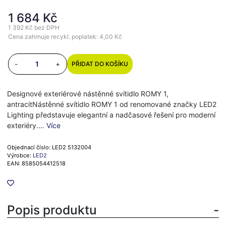
1 684 Kč
1 392 Kč
bez DPH
Cena zahrnuje recykl. poplatek: 4,00 Kč
-
+
PŘIDAT DO KOŠÍKU
Designové exteriérové nástěnné svítidlo ROMY 1,
antracitNástěnné svítidlo ROMY 1 od renomované značky LED2
Lighting představuje elegantní a nadčasové řešení pro moderní
exteriéry.…
Více
Objednací číslo: LED2 5132004
Výrobce:
LED2
EAN: 8585054412518
Popis produktu