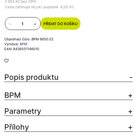
2 653 Kč
bez DPH
Cena zahrnuje recykl. poplatek: 4,00 Kč
-
+
PŘIDAT DO KOŠÍKU
Objednací číslo: BPM 6650.02
Výrobce:
BPM
EAN: 8436551146010
Popis produktu
BPM
Parametry
Přílohy