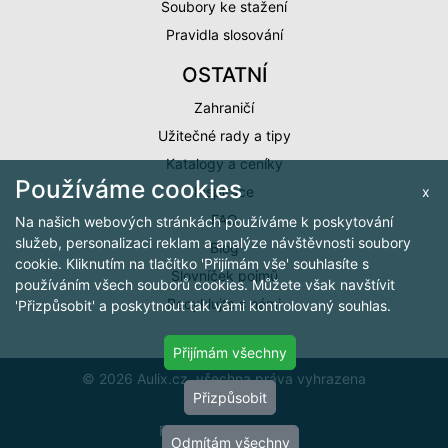
Soubory ke stažení
Pravidla slosování
OSTATNÍ
Zahraničí
Užitečné rady a tipy
Katalogy a ceníky
Používáme cookies
x
Inspirace
FAQ
Na našich webových stránkách používáme k poskytování
služeb, personalizaci reklam a analýze návštěvnosti soubory
Blog
cookie. Kliknutím na tlačítko 'Přijímám vše' souhlasíte s
Slovníček pojmů
používáním všech souborů cookies. Můžete však navštívit
Recyklujte s námi
'Přizpůsobit' a poskytnout tak vámi kontrolovaný souhlas.
Přijímám všechny
© 2026 Aulix.cz, všechna práva vyhrazena
Přizpůsobit
Cookies
FlexiShop by
arit.cz
Odmítám všechny