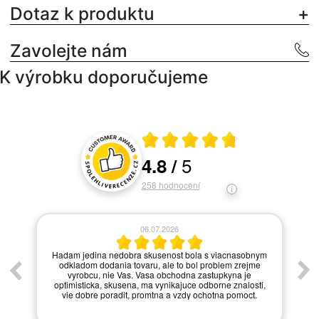
Dotaz k produktu
Zavolejte nám
K výrobku doporučujeme
Průměrné hodnocení 4.8 z 5
5
4.8
/
Hodnocení a recenze zákazníků
258
hodnocení
06.07.2026
í.
Hadam jedina nedobra skusenost bola s viacnasobnym
odkladom dodania tovaru, ale to bol problem zrejme
vyrobcu, nie Vas. Vasa obchodna zastupkyna je
optimisticka, skusena, ma vynikajuce odborne znalosti,
vie dobre poradit, promtna a vzdy ochotna pomoct.