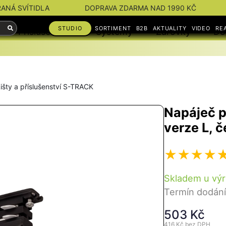
RANÁ SVÍTIDLA
DOPRAVA ZDARMA NAD 1990 KČ
STUDIO
SORTIMENT
B2B
AKTUALITY
VIDEO
RE
Příslušenství
Systémy
Žárovky
Do
išty a příslušenství S-TRACK
Napáječ p
verze L, 
Skladem u vý
Termín dodání
503 Kč
416 Kč
bez DPH