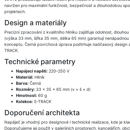
navržen pro maximální funkčnost, bezpečnost a dlouhodobou spol
projektech.
Design a materiály
Precizní zpracování z kvalitního hliníku zajišťuje odolnost, dlouh
(výška 33 mm, šířka 35 mm, délka 65 mm) garantují nenápadnou in
konceptu. Černá povrchová úprava podtrhuje nadčasový design a
TRACK.
Technické parametry
Napájecí napětí:
220–250 V
Materiál:
Hliník
Barva:
Černá
Rozměry:
33 × 35 × 65 mm (v × š × d)
Hmotnost:
60 g
Kolekce:
S-TRACK
Doporučení architekta
Napáječ je vhodný pro designové i technické realizace, kde je klade
Doporučujeme jej použít v galerijních prostorech, kancelářích, o