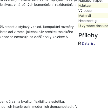
Napájecí napětí
ehlivost v náročných komerčních i rezidenčních
Kolekce
Výrobce
Materiál
Hmotnost g
U výrobce dostup
ou životnost a stylový vzhled. Kompaktní rozměry
stalaci v rámci jakéhokoliv architektonického
Přílohy
 snadno navazuje na další prvky kolekce S-
Data list
n důraz na kvalitu, flexibilitu a estetiku.
bchodních interiérech i moderních domácnostech. V