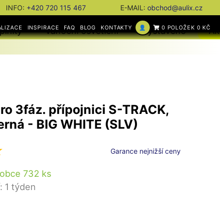
INFO:
+420 720 115 467
E-MAIL:
obchod@aulix.cz
ALIZACE
INSPIRACE
FAQ
BLOG
KONTAKTY
👤
0 POLOŽEK 0 KČ
plňky
Vánoční osvětlení
Vystaveno
Ak
ro 3fáz. přípojnici S-TRACK,
černá - BIG WHITE (SLV)
Garance nejnižší ceny
robce 732 ks
: 1 týden