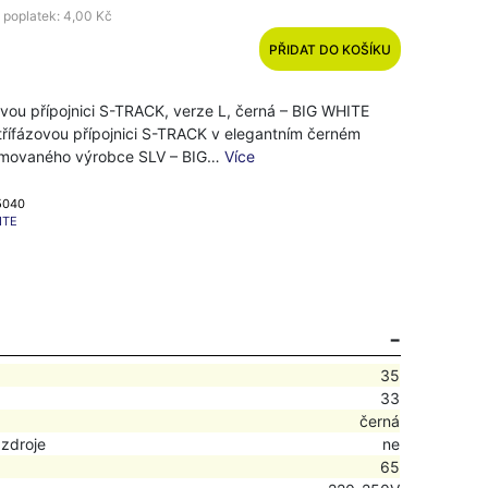
 poplatek: 4,00 Kč
PŘIDAT DO KOŠÍKU
vou přípojnici S-TRACK, verze L, černá – BIG WHITE
třífázovou přípojnici S-TRACK v elegantním černém
omovaného výrobce SLV – BIG…
Více
75040
ITE
35
33
černá
 zdroje
ne
65