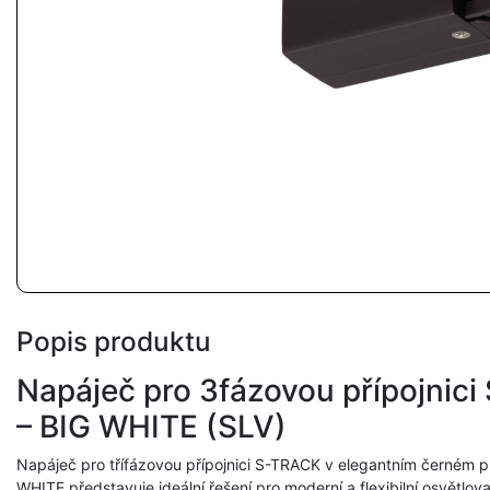
Popis produktu
Napáječ pro 3fázovou přípojnici
– BIG WHITE (SLV)
Napáječ pro třífázovou přípojnici S-TRACK v elegantním černém
WHITE představuje ideální řešení pro moderní a flexibilní osvětlov