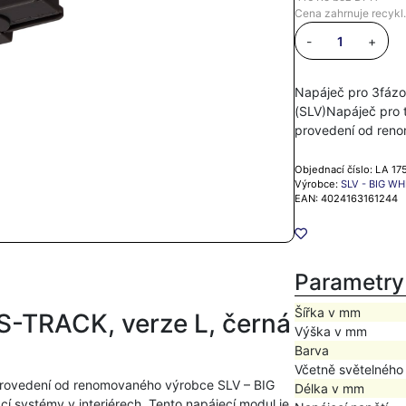
Cena zahrnuje recykl.
-
+
Napáječ pro 3fázo
(SLV)Napáječ pro 
provedení od ren
Objednací číslo: LA 1
Výrobce:
SLV - BIG WH
EAN: 4024163161244
Parametry
Šířka v mm
 S-TRACK, verze L, černá
Výška v mm
Barva
Včetně světelného
 provedení od renomovaného výrobce SLV – BIG
Délka v mm
ací systémy v interiérech. Tento napájecí modul je