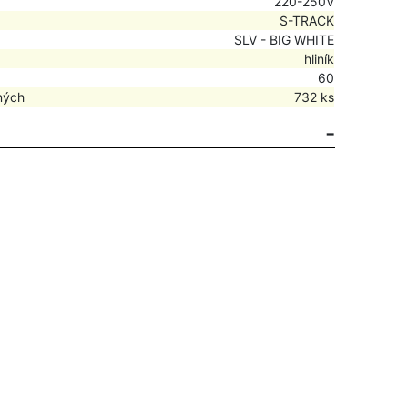
220-250V
S-TRACK
SLV - BIG WHITE
hliník
60
ných
732 ks