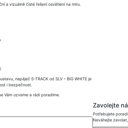
 a vizuálně čisté řešení osvětlení na míru.
?
í
 soustavu, napáječ S-TRACK od SLV – BIG WHITE je
nost i bezpečnost.
se Vám ozveme a rádi poradíme.
Zavolejte n
Potřebujete poradi
Neváhejte zavolat