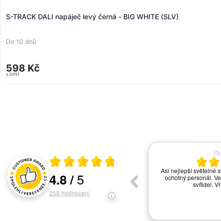
S-TRACK DALI napáječ levý černá - BIG WHITE (SLV)
Do 10 dnů
598 Kč
s DPH
17.06.2026
13
Průměrné hodnocení 4.8 z 5
vše ok
Asi nejlepší světelné s
5
4.8
/
ochotný personál. Ve
Hodnocení a recenze zákazníků
svítidel. V
258
hodnocení