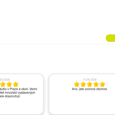
.06.2026
10.06.2026
tudio v Praze a okolí. Velmi
Ano, jste vzorový obchod.
lké množství vystavených
řele doporučuji.