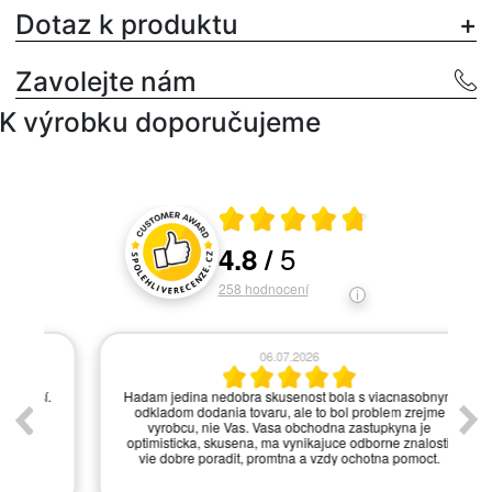
Dotaz k produktu
Zavolejte nám
K výrobku doporučujeme
Průměrné hodnocení 4.8 z 5
5
4.8
/
Hodnocení a recenze zákazníků
258
hodnocení
06.07.2026
í.
Hadam jedina nedobra skusenost bola s viacnasobnym
odkladom dodania tovaru, ale to bol problem zrejme
vyrobcu, nie Vas. Vasa obchodna zastupkyna je
optimisticka, skusena, ma vynikajuce odborne znalosti,
vie dobre poradit, promtna a vzdy ochotna pomoct.