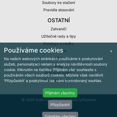
Soubory ke stažení
Pravidla slosování
OSTATNÍ
Zahraničí
Užitečné rady a tipy
Katalogy a ceníky
Používáme cookies
x
Inspirace
FAQ
Na našich webových stránkách používáme k poskytování
služeb, personalizaci reklam a analýze návštěvnosti soubory
Blog
cookie. Kliknutím na tlačítko 'Přijímám vše' souhlasíte s
Slovníček pojmů
používáním všech souborů cookies. Můžete však navštívit
Recyklujte s námi
'Přizpůsobit' a poskytnout tak vámi kontrolovaný souhlas.
Přijímám všechny
© 2026 Aulix.cz, všechna práva vyhrazena
Přizpůsobit
Cookies
FlexiShop by
arit.cz
Odmítám všechny