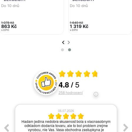
Do 10 dnů
Do 10 dnů
1 078 Kč
1 649 Kč
863 Kč
1 319 Kč
s DPH
s DPH
Průměrné hodnocení 4.8 z 5
5
4.8
/
Hodnocení a recenze zákazníků
258
hodnocení
06.07.2026
í.
Hadam jedina nedobra skusenost bola s viacnasobnym
odkladom dodania tovaru, ale to bol problem zrejme
vyrobcu, nie Vas. Vasa obchodna zastupkyna je