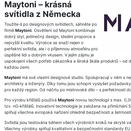
Maytoni – krásná
svítidla z Německa
Toužíte-li po designových svítidlech, sáhněte po
firmě
Maytoni
. Osvětlení od Maytoni kombinuje
dobrý styl, jedinečný design, ideální proporce a
nejvyšší kvalitu. Výrobce se snaží nejen o
perfektní svítidla, ale i o příjemnou atmosféru pro
úspěšné lidi s dobrým vkusem. V jejím zájmu je
uspokojení všech potřeb zákazníka a široká škála produktů – od de
každou zemi.
Maytoni
má své vlastní designové studio. Spolupracují v něm s n
architekty a inženýry. Díky tomu jsou schopni vyslyšet požadavky
pro každý region. Od náčrtu po mistrovské dílo – s perfektností do
Pro výrobu křišťálů používá
Maytoni
novou technologii s max. 0,
tzv. nG-křišťálů. Inovativní technologie je založena na přimíchání 
splňují všechna evropská nařízení ohledně bezpečnosti a šetrnosti
Svítidla jsou testována během všech výrobních kroků na skryté 
Všechny výrobky splňují kvalitativní a bezpečnostní standardy EU