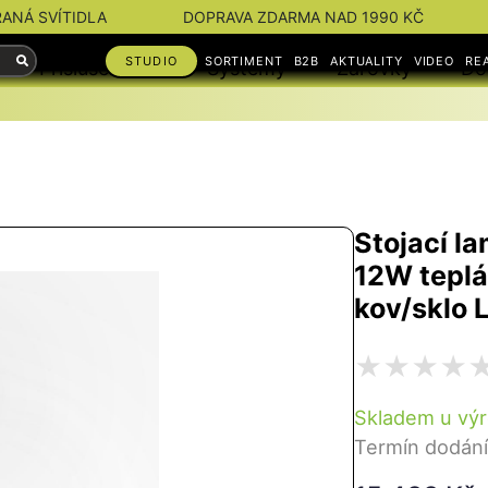
RANÁ SVÍTIDLA
DOPRAVA ZDARMA NAD 1990 KČ
STUDIO
SORTIMENT
B2B
AKTUALITY
VIDEO
RE
Příslušenství
Systémy
Žárovky
Do
Stojací l
12W teplá
kov/sklo
Skladem u výr
Termín dodání