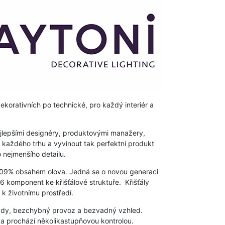
korativních po technické, pro každý interiér a
ejlepšími designéry, produktovými manažery,
 každého trhu a vyvinout tak perfektní produkt
 nejmenšího detailu.
009% obsahem olova. Jedná se o novou generaci
56 komponent ke křišťálové struktuře. Křišťály
 k životnímu prostředí.
vady, bezchybný provoz a bezvadný vzhled.
 a prochází několikastupňovou kontrolou.