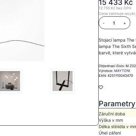
15 433 Kč
12 755 Kč
bez DPH
Cena zahrnuje recykl.
-
+
Stojací lampa The 
lampa The Sixth Se
barvě, které vytv
Objednací číslo: M Z0
Výrobce:
MAYTONI
EAN: 4251110043470
Parametry
Záruční doba
Výška v mm
Délka stínidla v m
Úhel záření