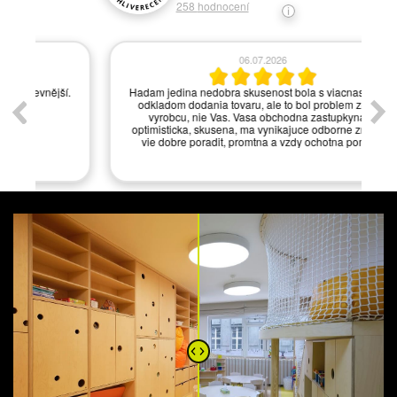
258
hodnocení
06.07.2026
í.
Hadam jedina nedobra skusenost bola s viacnasobnym
odkladom dodania tovaru, ale to bol problem zrejme
vyrobcu, nie Vas. Vasa obchodna zastupkyna je
optimisticka, skusena, ma vynikajuce odborne znalosti,
vie dobre poradit, promtna a vzdy ochotna pomoct.