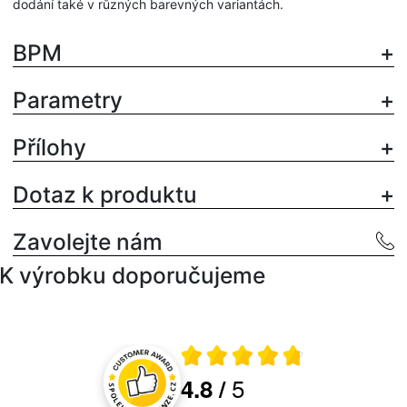
dodání také v různých barevných variantách.
BPM
Parametry
Přílohy
Dotaz k produktu
Zavolejte nám
K výrobku doporučujeme
Průměrné hodnocení 4.8 z 5
5
4.8
/
Hodnocení a recenze zákazníků