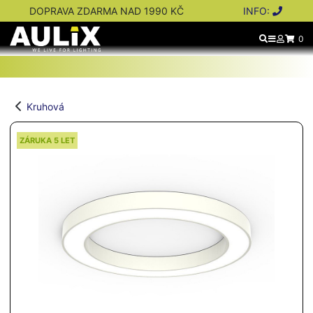
DOPRAVA ZDARMA NAD 1990 KČ
INFO:
0
Kruhová
ZÁRUKA 5 LET