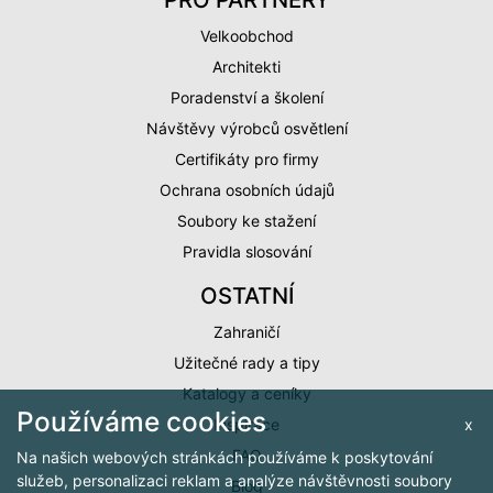
Velkoobchod
Architekti
Poradenství a školení
Návštěvy výrobců osvětlení
Certifikáty pro firmy
Ochrana osobních údajů
Soubory ke stažení
Pravidla slosování
OSTATNÍ
Zahraničí
Užitečné rady a tipy
Katalogy a ceníky
Používáme cookies
x
Inspirace
FAQ
Na našich webových stránkách používáme k poskytování
služeb, personalizaci reklam a analýze návštěvnosti soubory
Blog