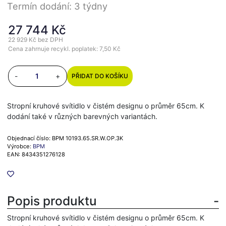
Termín dodání: 3 týdny
27 744 Kč
22 929 Kč
bez DPH
Cena zahrnuje recykl. poplatek: 7,50 Kč
-
+
PŘIDAT DO KOŠÍKU
Stropní kruhové svítidlo v čistém designu o průměr 65cm. K
dodání také v různých barevných variantách.
Objednací číslo: BPM 10193.65.SR.W.OP.3K
Výrobce:
BPM
EAN: 8434351276128
Popis produktu
Stropní kruhové svítidlo v čistém designu o průměr 65cm. K