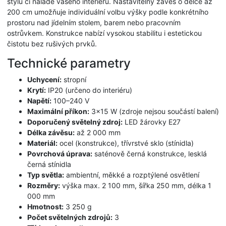
stylu či náladě vašeho interiéru. Nastavitelný závěs o délce až
200 cm umožňuje individuální volbu výšky podle konkrétního
prostoru nad jídelním stolem, barem nebo pracovním
ostrůvkem. Konstrukce nabízí vysokou stabilitu i estetickou
čistotu bez rušivých prvků.
Technické parametry
Uchycení:
stropní
Krytí:
IP20 (určeno do interiéru)
Napětí:
100–240 V
Maximální příkon:
3×15 W (zdroje nejsou součástí balení)
Doporučený světelný zdroj:
LED žárovky E27
Délka závěsu:
až 2 000 mm
Materiál:
ocel (konstrukce), třívrstvé sklo (stínidla)
Povrchová úprava:
saténově černá konstrukce, lesklá
černá stínidla
Typ světla:
ambientní, měkké a rozptýlené osvětlení
Rozměry:
výška max. 2 100 mm, šířka 250 mm, délka 1
000 mm
Hmotnost:
3 250 g
Počet světelných zdrojů:
3