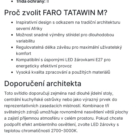
Třída ochrany:
II
Proč zvolit FARO TATAWIN M?
Inspirativní design s odkazem na tradiční architekturu
severní Afriky
Možnost snadné výměny stínidel pro dlouhodobou
variabilitu
Regulovatelná délka závěsu pro maximální uživatelský
komfort
Kompatibilní s úspornými LED žárovkami E27 pro
energeticky efektivní provoz
Vysoká kvalita zpracování a použitých materiálů
Doporučení architekta
Toto svítidlo doporučuji zejména nad dlouhé jídelní stoly,
centrální kuchyňské ostrůvky nebo jako výrazný prvek do
reprezentativních zasedacích místností. Kombinace tří
světelných zdrojů umožňuje rovnoměrné nasvětlení větší plochy
a zajistí příjemnou atmosféru v celém prostoru. Pokud chcete
podpořit efekt ambientního osvětlení, zvolte LED žárovky s
teplotou chromatičnosti 2700–3000K.