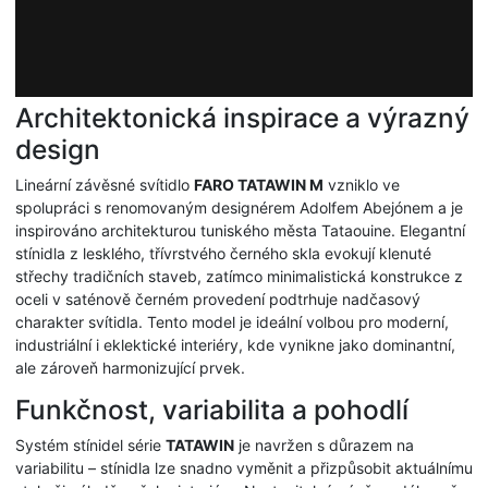
Architektonická inspirace a výrazný
design
Lineární závěsné svítidlo
FARO TATAWIN M
vzniklo ve
spolupráci s renomovaným designérem Adolfem Abejónem a je
inspirováno architekturou tuniského města Tataouine. Elegantní
stínidla z lesklého, třívrstvého černého skla evokují klenuté
střechy tradičních staveb, zatímco minimalistická konstrukce z
oceli v saténově černém provedení podtrhuje nadčasový
charakter svítidla. Tento model je ideální volbou pro moderní,
industriální i eklektické interiéry, kde vynikne jako dominantní,
ale zároveň harmonizující prvek.
Funkčnost, variabilita a pohodlí
Systém stínidel série
TATAWIN
je navržen s důrazem na
variabilitu – stínidla lze snadno vyměnit a přizpůsobit aktuálnímu