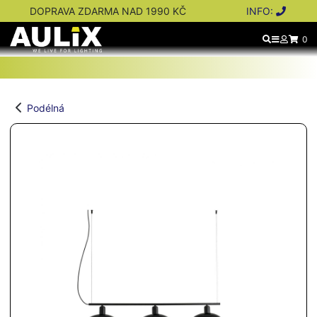
DOPRAVA ZDARMA NAD 1990 KČ
INFO:
0
Podélná