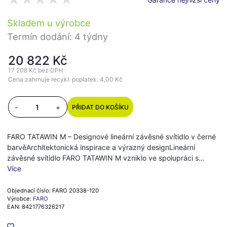
Skladem u výrobce
Termín dodání: 4 týdny
20 822 Kč
17 208 Kč
bez DPH
Cena zahrnuje recykl. poplatek: 4,00 Kč
-
+
PŘIDAT DO KOŠÍKU
FARO TATAWIN M – Designové lineární závěsné svítidlo v černé
barvěArchitektonická inspirace a výrazný designLineární
závěsné svítidlo FARO TATAWIN M vzniklo ve spolupráci s…
Více
Objednací číslo: FARO 20338-120
Výrobce:
FARO
EAN: 8421776326217