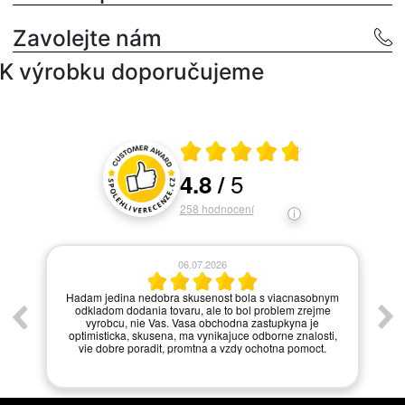
Zavolejte nám
K výrobku doporučujeme
Průměrné hodnocení 4.8 z 5
5
4.8
/
Hodnocení a recenze zákazníků
258
hodnocení
06.07.2026
í.
Hadam jedina nedobra skusenost bola s viacnasobnym
odkladom dodania tovaru, ale to bol problem zrejme
vyrobcu, nie Vas. Vasa obchodna zastupkyna je
optimisticka, skusena, ma vynikajuce odborne znalosti,
vie dobre poradit, promtna a vzdy ochotna pomoct.