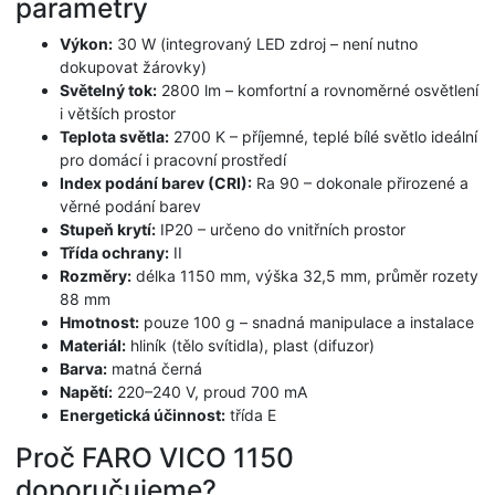
parametry
Výkon:
30 W (integrovaný LED zdroj – není nutno
dokupovat žárovky)
Světelný tok:
2800 lm – komfortní a rovnoměrné osvětlení
i větších prostor
Teplota světla:
2700 K – příjemné, teplé bílé světlo ideální
pro domácí i pracovní prostředí
Index podání barev (CRI):
Ra 90 – dokonale přirozené a
věrné podání barev
Stupeň krytí:
IP20 – určeno do vnitřních prostor
Třída ochrany:
II
Rozměry:
délka 1150 mm, výška 32,5 mm, průměr rozety
88 mm
Hmotnost:
pouze 100 g – snadná manipulace a instalace
Materiál:
hliník (tělo svítidla), plast (difuzor)
Barva:
matná černá
Napětí:
220–240 V, proud 700 mA
Energetická účinnost:
třída E
Proč FARO VICO 1150
doporučujeme?