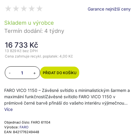
Garance nejnižší ceny
Skladem u výrobce
Termín dodání: 4 týdny
16 733 Kč
13 829 Kč
bez DPH
Cena zahrnuje recykl. poplatek: 4,00 Kč
-
+
PŘIDAT DO KOŠÍKU
FARO VICO 1150 – Závěsné svítidlo s minimalistickým šarmem a
maximální funkčnostíZávěsné svítidlo FARO VICO 1150 v
prémiové černé barvě přináší do vašeho interiéru výjimečnou…
Více
Objednací číslo: FARO 61104
Výrobce:
FARO
EAN: 8421776249448