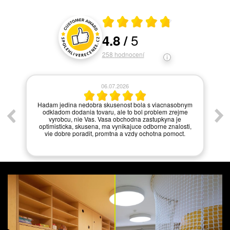
Průměrné hodnocení 4.8 z 5
5
4.8
/
Hodnocení a recenze zákazníků
258
hodnocení
06.07.2026
í.
Hadam jedina nedobra skusenost bola s viacnasobnym
odkladom dodania tovaru, ale to bol problem zrejme
vyrobcu, nie Vas. Vasa obchodna zastupkyna je
optimisticka, skusena, ma vynikajuce odborne znalosti,
vie dobre poradit, promtna a vzdy ochotna pomoct.