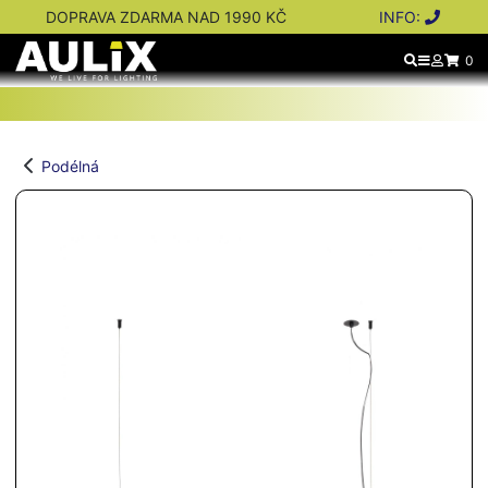
DOPRAVA ZDARMA NAD 1990 KČ
INFO:
0
Podélná