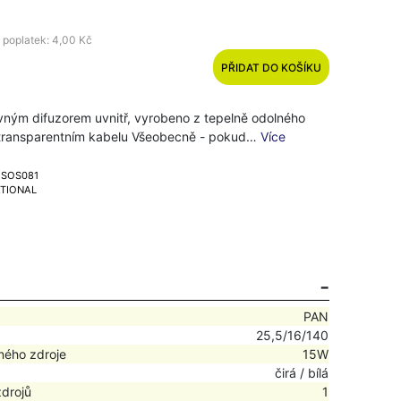
 poplatek: 4,00 Kč
PŘIDAT DO KOŠÍKU
revným difuzorem uvnitř, vyrobeno z tepelně odolného
 transparentním kabelu Všeobecně - pokud…
Více
T SOS081
ATIONAL
PAN
25,5/16/140
ného zdroje
15W
čirá / bílá
zdrojů
1