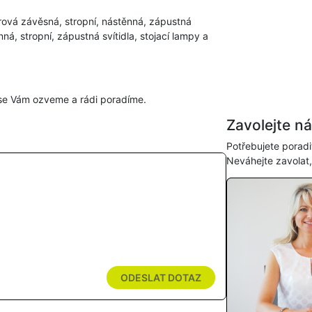
rová závěsná, stropní, nástěnná, zápustná
ěnná, stropní, zápustná svítidla, stojací lampy a
se Vám ozveme a rádi poradíme.
Zavolejte n
Potřebujete poradi
Neváhejte zavolat
ODESLAT DOTAZ