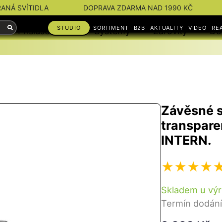
RANÁ SVÍTIDLA
DOPRAVA ZDARMA NAD 1990 KČ
STUDIO
SORTIMENT
B2B
AKTUALITY
VIDEO
RE
Příslušenství
Systémy
Žárovky
Do
Závěsné s
transpare
INTERN.
Skladem u vý
Termín dodání