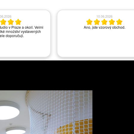
.06.2026
10.06.2026
tudio v Praze a okolí. Velmi
Ano, jste vzorový obchod.
lké množství vystavených
řele doporučuji.