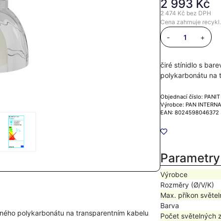
2 993 Kč
2 474 Kč
bez DPH
Cena zahrnuje recykl.
-
+
čiré stínidlo s ba
polykarbonátu na
Objednací číslo: PANI
Výrobce: PAN INTERN
EAN: 8024598046372
Parametry
Výrobce
Rozměry (Ø/V/K)
Max. příkon světel
Barva
olného polykarbonátu na transparentním kabelu
Počet světelných 