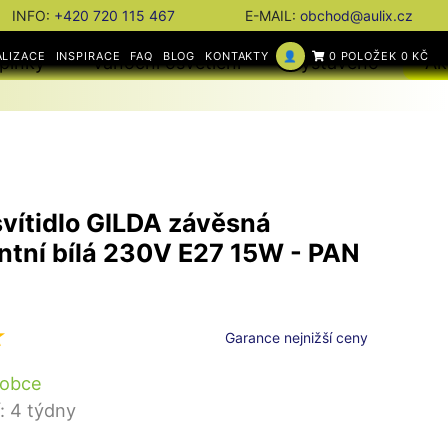
INFO:
+420 720 115 467
E-MAIL:
obchod@aulix.cz
ALIZACE
INSPIRACE
FAQ
BLOG
KONTAKTY
👤
0 POLOŽEK 0 KČ
plňky
Vánoční osvětlení
Vystaveno
Ak
vítidlo GILDA závěsná
ntní bílá 230V E27 15W - PAN
Garance nejnižší ceny
robce
: 4 týdny