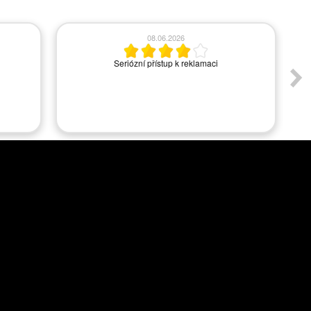
08.06.2026
Seriózní přístup k reklamaci
A
s