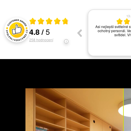
17.06.2026
13
Průměrné hodnocení 4.8 z 5
vše ok
Asi nejlepší světelné s
5
4.8
/
ochotný personál. Ve
Hodnocení a recenze zákazníků
svítidel. V
258
hodnocení