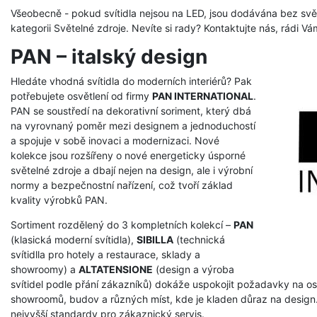
Všeobecně - pokud svítidla nejsou na LED, jsou dodávána bez svě
kategorii Světelné zdroje. Nevíte si rady? Kontaktujte nás, rádi V
PAN – italský design
Hledáte vhodná svítidla do moderních interiérů? Pak
potřebujete osvětlení od firmy
PAN INTERNATIONAL
.
PAN se soustředí na dekorativní soriment, který dbá
na vyrovnaný poměr mezi designem a jednoduchostí
a spojuje v sobě inovaci a modernizaci. Nové
kolekce jsou rozšířeny o nové energeticky úsporné
světelné zdroje a dbají nejen na design, ale i výrobní
normy a bezpečnostní nařízení, což tvoří základ
kvality výrobků PAN.
Sortiment rozdělený do 3 kompletních kolekcí –
PAN
(klasická moderní svítidla),
SIBILLA
(technická
svítidlla pro hotely a restaurace, sklady a
showroomy) a
ALTATENSIONE
(design a výroba
svítidel podle přání zákazníků) dokáže uspokojit požadavky na osvě
showroomů, budov a různých míst, kde je kladen důraz na design. 
nejvyšší standardy pro zákaznický servis.