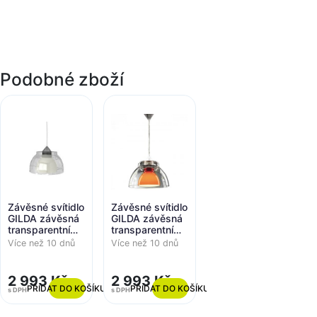
Podobné zboží
Závěsné svítidlo
Závěsné svítidlo
GILDA závěsná
GILDA závěsná
transparentní
transparentní
bílá 230V E27
oranžová 230V
Více než 10 dnů
Více než 10 dnů
15W - PAN
E27 - PAN
INTERN.
INTERN.
2 993 Kč
2 993 Kč
PŘIDAT DO KOŠÍKU
PŘIDAT DO KOŠÍKU
s DPH
s DPH