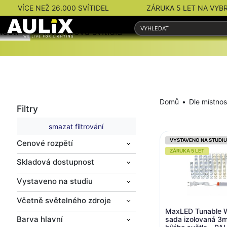
VÍCE NEŽ 26.000 SVÍTIDEL
ZÁRUKA 5 LET NA VYB
nosti
Interiérová svítidla
Venkovní svítidla
Domů
Dle místnos
Filtry
smazat filtrování
VYSTAVENO NA STUDIU
Cenové rozpětí
ZÁRUKA 5 LET
Skladová dostupnost
Vystaveno na studiu
Včetně světelného zdroje
MaxLED Tunable Wh
Barva hlavní
sada izolovaná 3m