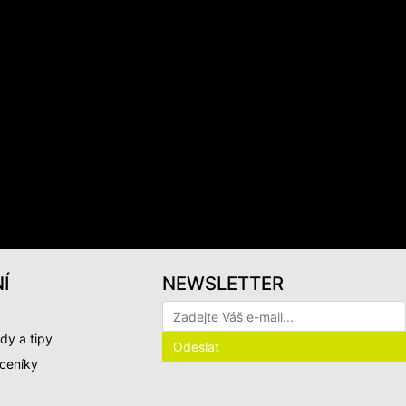
Í
NEWSLETTER
dy a tipy
 ceníky