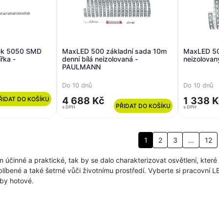
sek 5050 SMD
MaxLED 500 základní sada 10m
MaxLED 500
řka -
denní bílá neizolovaná -
neizolova
PAULMANN
Do 10 dnů
Do 10 dnů
4 688 Kč
1 338 
ŘIDAT DO KOŠÍKU
PŘIDAT DO KOŠÍKU
s DPH
s DPH
1
2
3
...
12
 účinné a praktické, tak by se dalo charakterizovat osvětlení, kte
blíbené a také šetrné vůči životnímu prostředí. Vyberte si pracovní
by hotové.