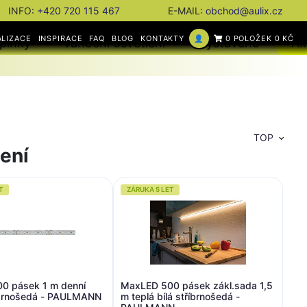
INFO:
+420 720 115 467
E-MAIL:
obchod@aulix.cz
ALIZACE
INSPIRACE
FAQ
BLOG
KONTAKTY
👤
0 POLOŽEK 0 KČ
plňky
Vánoční osvětlení
Vystaveno
Ak
TOP
ení
T
ZÁRUKA 5 LET
0 pásek 1 m denní
MaxLED 500 pásek zákl.sada 1,5
říbrnošedá - PAULMANN
m teplá bílá stříbrnošedá -