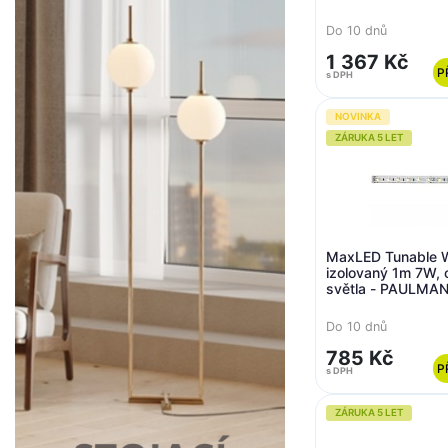
Do 10 dnů
1 367 Kč
P
s DPH
NOVINKA
ZÁRUKA 5 LET
MaxLED Tunable W
izolovaný 1m 7W, o
světla - PAULMA
Do 10 dnů
785 Kč
P
s DPH
ZÁRUKA 5 LET