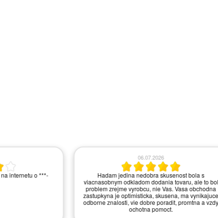
.06.2026
10.06.2026
tudio v Praze a okolí. Velmi
Ano, jste vzorový obchod.
lké množství vystavených
řele doporučuji.