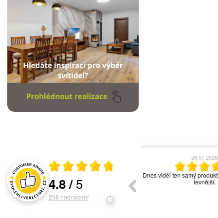
17.06.2026
13
Průměrné hodnocení 4.8 z 5
vše ok
Asi nejlepší světelné s
5
4.8
/
ochotný personál. Ve
Hodnocení a recenze zákazníků
svítidel. V
258
hodnocení