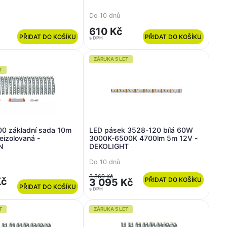
Do 10 dnů
610 Kč
PŘIDAT DO KOŠÍKU
PŘIDAT DO KOŠÍKU
s DPH
ZÁRUKA 5 LET
T
0 základní sada 10m
LED pásek 3528-120 bílá 60W
neizolovaná -
3000K-6500K 4700lm 5m 12V -
N
DEKOLIGHT
Do 10 dnů
3 869 Kč
Kč
PŘIDAT DO KOŠÍKU
3 095 Kč
PŘIDAT DO KOŠÍKU
s DPH
T
ZÁRUKA 5 LET