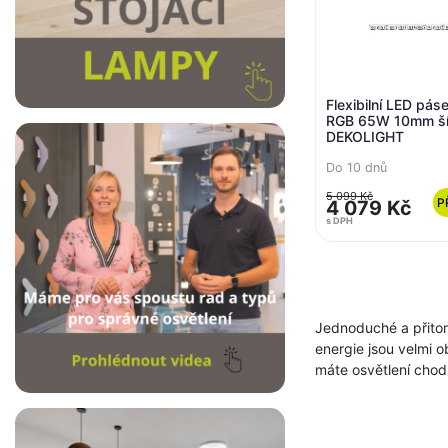
Flexibilní LED pá
RGB 65W 10mm ší
DEKOLIGHT
Do 10 dnů
5 099 Kč
P
4 079 Kč
s DPH
Jednoduché a přitom
energie jsou velmi o
máte osvětlení chod