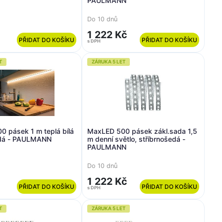
PAULMANN
Do 10 dnů
1 222 Kč
PŘIDAT DO KOŠÍKU
PŘIDAT DO KOŠÍKU
s DPH
T
ZÁRUKA 5 LET
 pásek 1 m teplá bílá
MaxLED 500 pásek zákl.sada 1,5
edá - PAULMANN
m denní světlo, stříbrnošedá -
PAULMANN
Do 10 dnů
1 222 Kč
PŘIDAT DO KOŠÍKU
PŘIDAT DO KOŠÍKU
s DPH
T
ZÁRUKA 5 LET