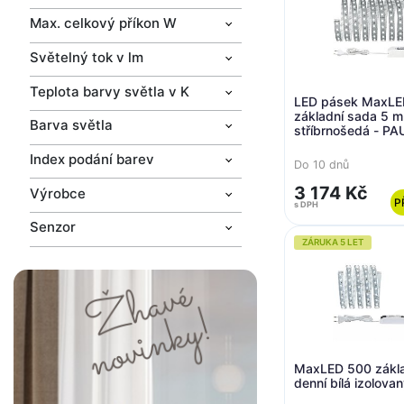
Max. celkový příkon W
Světelný tok v lm
Teplota barvy světla v K
LED pásek MaxLE
základní sada 5 m 
Barva světla
stříbrnošedá - 
Index podání barev
Do 10 dnů
3 174 Kč
Výrobce
P
s DPH
Senzor
ZÁRUKA 5 LET
MaxLED 500 zákla
denní bílá izolov