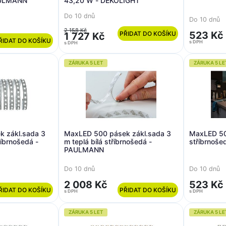
PAULMANN
43,20 W - DEKOLIGHT
Do 10 dnů
Do 10 dnů
2 158 Kč
523 Kč
PŘIDAT DO KOŠÍKU
1 727 Kč
ŘIDAT DO KOŠÍKU
s DPH
s DPH
ZÁRUKA 5 LET
ZÁRUKA 5 LE
 zákl.sada 3
MaxLED 500 pásek zákl.sada 3
MaxLED 500
říbrnošedá -
m teplá bílá stříbrnošedá -
stříbrnoš
PAULMANN
Do 10 dnů
Do 10 dnů
2 008 Kč
523 Kč
ŘIDAT DO KOŠÍKU
PŘIDAT DO KOŠÍKU
s DPH
s DPH
ZÁRUKA 5 LET
ZÁRUKA 5 LE