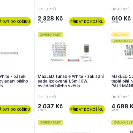
Do 10 dnů
Do 10 dnů
2 328 Kč
610 Kč
ŘIDAT DO KOŠÍKU
PŘIDAT DO KOŠÍKU
s DPH
s DPH
ZÁRUKA 5 LET
NOVINKA
ZÁRUKA 5 LE
hite - pásek
MaxLED Tunable White - základní
MaxLED 50
vládání bílého
sada izolovaná 1,5m 10W,
teplá bílá 
NN
ovládání bílého světla -
PAULMAN
PAULMANN
Do 10 dnů
Do 10 dnů
2 037 Kč
4 688 
ŘIDAT DO KOŠÍKU
PŘIDAT DO KOŠÍKU
s DPH
s DPH
ZÁRUKA 5 LET
ZÁRUKA 5 LE