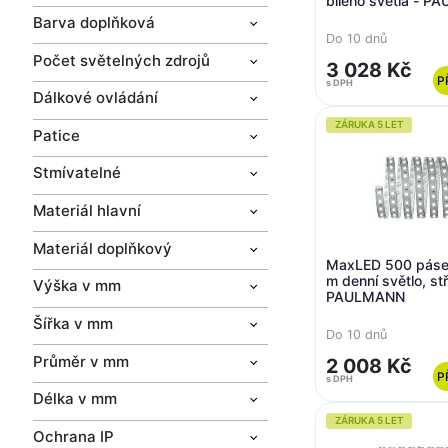
bílého světla - 
Barva doplňková
Do 10 dnů
Počet světelných zdrojů
3 028 Kč
P
s DPH
Dálkové ovládání
ZÁRUKA 5 LET
Patice
Stmívatelné
Materiál hlavní
Materiál doplňkový
MaxLED 500 pásek
m denní světlo, st
Výška v mm
PAULMANN
Šířka v mm
Do 10 dnů
Průměr v mm
2 008 Kč
P
s DPH
Délka v mm
ZÁRUKA 5 LET
Ochrana IP