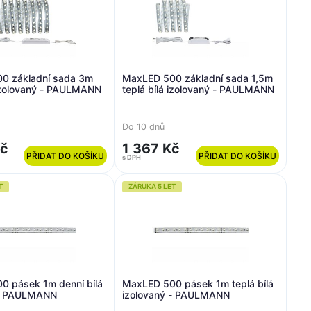
0 základní sada 3m
MaxLED 500 základní sada 1,5m
 izolovaný - PAULMANN
teplá bílá izolovaný - PAULMANN
Do 10 dnů
Kč
1 367 Kč
PŘIDAT DO KOŠÍKU
PŘIDAT DO KOŠÍKU
s DPH
T
ZÁRUKA 5 LET
0 pásek 1m denní bílá
MaxLED 500 pásek 1m teplá bílá
 - PAULMANN
izolovaný - PAULMANN