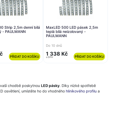
 Strip 2,5m denní bílá
MaxLED 500 LED pásek 2,5m
ný - PAULMANN
teplá bílá neizolovaný -
PAULMANN
Do 10 dnů
Kč
1 338 Kč
PŘIDAT DO KOŠÍKU
PŘIDAT DO KOŠÍKU
s DPH
ré vaší chodbě poskytnou
LED pásky
. Díky nízké spotřebě
 LED osvětlení, umístěte ho do vhodného
hliníkového profilu
a