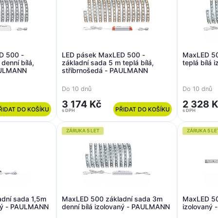
D 500 -
LED pásek MaxLED 500 -
MaxLED 50
denní bílá,
základní sada 5 m teplá bílá,
teplá bílá
PAULMANN
stříbrnošedá - PAULMANN
Do 10 dnů
Do 10 dnů
3 174 Kč
2 328 
ŘIDAT DO KOŠÍKU
PŘIDAT DO KOŠÍKU
s DPH
s DPH
ZÁRUKA 5 LET
ZÁRUKA 5 LE
dní sada 1,5m
MaxLED 500 základní sada 3m
MaxLED 50
aný - PAULMANN
denní bílá izolovaný - PAULMANN
izolovaný