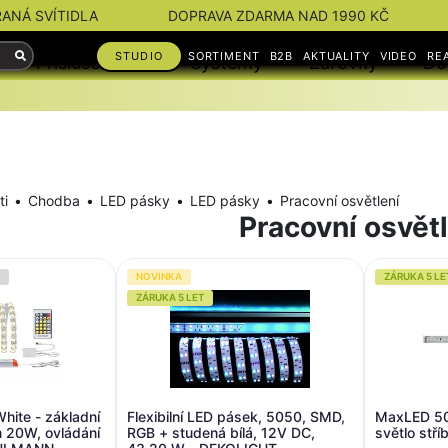
RANÁ SVÍTIDLA
DOPRAVA ZDARMA NAD 1990 KČ
STUDIO
SORTIMENT
B2B
AKTUALITY
VIDEO
RE
Příslušenství
Systémy
Žárovky
Do
ti
Chodba
LED pásky
LED pásky
Pracovní osvětlení
Pracovní osvětl
NOVINKA
ZÁRUKA 5 LE
ZÁRUKA 5 LET
ite - základní
Flexibilní LED pásek, 5050, SMD,
MaxLED 50
 20W, ovládání
RGB + studená bílá, 12V DC,
světlo st