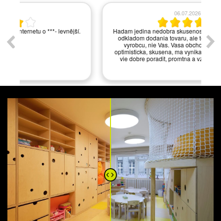
06.07.2026
í.
Hadam jedina nedobra skusenost bola s viacnasobnym
odkladom dodania tovaru, ale to bol problem zrejme
vyrobcu, nie Vas. Vasa obchodna zastupkyna je
optimisticka, skusena, ma vynikajuce odborne znalosti,
vie dobre poradit, promtna a vzdy ochotna pomoct.