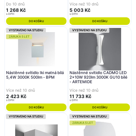
Do 10 dnů
Více než 10 dnů
1 268 Kč
5 003 Kč
s DPH
s DPH
DO KOŠÍKU
DO KOŠÍKU
VYSTAVENO NA STUDIU
VYSTAVENO NA STUDIU
ZÁRUKA 5 LET
Nástěnné svítidlo Iki matná bílá
Nástěnné svítidlo CADMO LED
5,4W 3000K 500lm - BPM
2x10W 920lm 3000K GU10 bílé
- ARTEMIDE
Více než 10 dnů
Více než 10 dnů
2 423 Kč
11 733 Kč
s DPH
s DPH
DO KOŠÍKU
DO KOŠÍKU
VYSTAVENO NA STUDIU
VYSTAVENO NA STUDIU
ZÁRUKA 5 LET