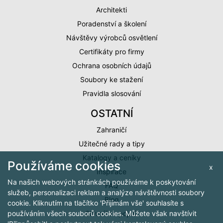
Architekti
Poradenství a školení
Návštěvy výrobců osvětlení
Certifikáty pro firmy
Ochrana osobních údajů
Soubory ke stažení
Pravidla slosování
OSTATNÍ
Zahraničí
Užitečné rady a tipy
Katalogy a ceníky
Používáme cookies
x
Inspirace
Na našich webových stránkách používáme k poskytování
FAQ
služeb, personalizaci reklam a analýze návštěvnosti soubory
Blog
cookie. Kliknutím na tlačítko 'Přijímám vše' souhlasíte s
Slovníček pojmů
používáním všech souborů cookies. Můžete však navštívit