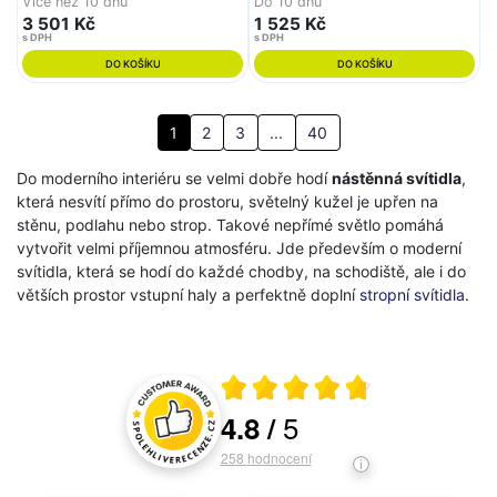
Více než 10 dnů
Do 10 dnů
3 501 Kč
1 525 Kč
s DPH
s DPH
DO KOŠÍKU
DO KOŠÍKU
1
2
3
...
40
Do moderního interiéru se velmi dobře hodí
nástěnná svítidla
,
která nesvítí přímo do prostoru, světelný kužel je upřen na
stěnu, podlahu nebo strop. Takové nepřímé světlo pomáhá
vytvořit velmi příjemnou atmosféru. Jde především o moderní
svítidla, která se hodí do každé chodby, na schodiště, ale i do
větších prostor vstupní haly a perfektně doplní
stropní svítidla
.
Průměrné hodnocení 4.8 z 5
5
4.8
/
Hodnocení a recenze zákazníků
258
hodnocení