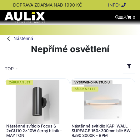
DOPRAVA ZDARMA NAD 1990 KČ
INFO:
0
Nástěnná
Nepřímé osvětlení
TOP
ZÁRUKA 5 LET
VYSTAVENO NA STUDIU
ZÁRUKA 5 LET
Nástěnné svítidlo Focus S
Nástěnné svítidlo KAPI WALL
2xGU10 2x10W černý hliník -
SURFACE 150x300mm bílé 5W
MAYTONI
Ra90 3000K - BPM