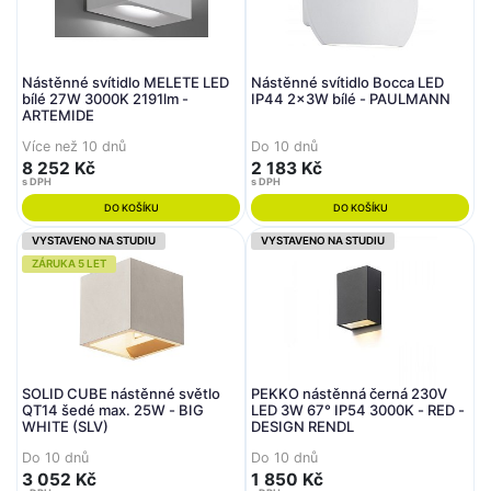
Nástěnné svítidlo MELETE LED
Nástěnné svítidlo Bocca LED
bílé 27W 3000K 2191lm -
IP44 2x3W bílé - PAULMANN
ARTEMIDE
Více než 10 dnů
Do 10 dnů
8 252 Kč
2 183 Kč
s DPH
s DPH
DO KOŠÍKU
DO KOŠÍKU
VYSTAVENO NA STUDIU
VYSTAVENO NA STUDIU
ZÁRUKA 5 LET
SOLID CUBE nástěnné světlo
PEKKO nástěnná černá 230V
QT14 šedé max. 25W - BIG
LED 3W 67° IP54 3000K - RED -
WHITE (SLV)
DESIGN RENDL
Do 10 dnů
Do 10 dnů
3 052 Kč
1 850 Kč