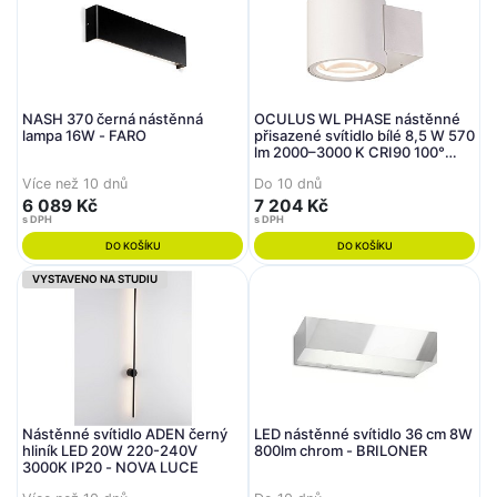
NASH 370 černá nástěnná
OCULUS WL PHASE nástěnné
lampa 16W - FARO
přisazené svítidlo bílé 8,5 W 570
lm 2000–3000 K CRI90 100°
stmívatelné - BIG WHITE (SLV)
Více než 10 dnů
Do 10 dnů
6 089 Kč
7 204 Kč
s DPH
s DPH
DO KOŠÍKU
DO KOŠÍKU
VYSTAVENO NA STUDIU
Nástěnné svítidlo ADEN černý
LED nástěnné svítidlo 36 cm 8W
hliník LED 20W 220-240V
800lm chrom - BRILONER
3000K IP20 - NOVA LUCE