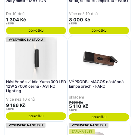
zlatý hliník - MAYTONI
šedá, se čtecí lampičkou - FARO
Do 10 dnů
Více než 10 dnů
1 304 Kč
8 000 Kč
s DPH
s DPH
DO KOŠÍKU
DO KOŠÍKU
VYSTAVENO NA STUDIU
Nástěnné svítidlo Yuma 300 LED
VÝPRODEJ MAGOS nástěnná
12W 2700K černá - ASTRO
lampa ořech - FARO
Lighting
skladem
Více než 10 dnů
7 300 Kč
9 186 Kč
5 110 Kč
s DPH
s DPH
DO KOŠÍKU
DO KOŠÍKU
VYSTAVENO NA STUDIU
VYSTAVENO NA STUDIU
ZÁRUKA 5 LET