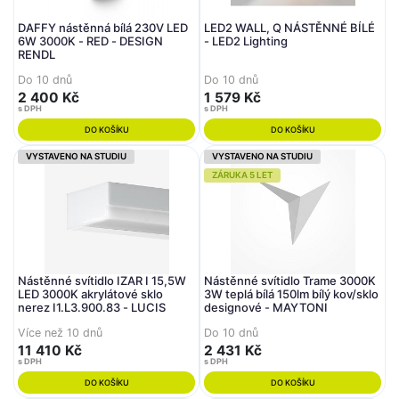
DAFFY nástěnná bílá 230V LED
LED2 WALL, Q NÁSTĚNNÉ BÍLÉ
6W 3000K - RED - DESIGN
- LED2 Lighting
RENDL
Do 10 dnů
Do 10 dnů
2 400 Kč
1 579 Kč
s DPH
s DPH
DO KOŠÍKU
DO KOŠÍKU
VYSTAVENO NA STUDIU
VYSTAVENO NA STUDIU
ZÁRUKA 5 LET
Nástěnné svítidlo IZAR I 15,5W
Nástěnné svítidlo Trame 3000K
LED 3000K akrylátové sklo
3W teplá bílá 150lm bílý kov/sklo
nerez I1.L3.900.83 - LUCIS
designové - MAYTONI
Více než 10 dnů
Do 10 dnů
11 410 Kč
2 431 Kč
s DPH
s DPH
DO KOŠÍKU
DO KOŠÍKU