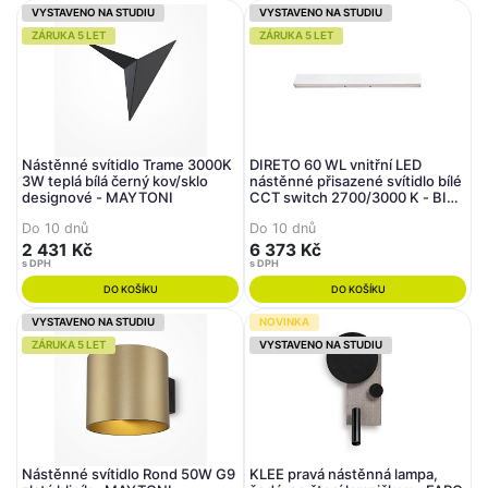
VYSTAVENO NA STUDIU
VYSTAVENO NA STUDIU
ZÁRUKA 5 LET
ZÁRUKA 5 LET
Nástěnné svítidlo Trame 3000K
DIRETO 60 WL vnitřní LED
3W teplá bílá černý kov/sklo
nástěnné přisazené svítidlo bílé
designové - MAYTONI
CCT switch 2700/3000 K - BIG
WHITE (SLV)
Do 10 dnů
Do 10 dnů
2 431 Kč
6 373 Kč
s DPH
s DPH
DO KOŠÍKU
DO KOŠÍKU
VYSTAVENO NA STUDIU
NOVINKA
ZÁRUKA 5 LET
VYSTAVENO NA STUDIU
Nástěnné svítidlo Rond 50W G9
KLEE pravá nástěnná lampa,