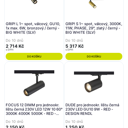
GRIP! L 1~ spot, válcový, GU10,
GRIP! S 1~ spot, válcový, 3000K,
1x max. 6W, bronzový / černý -
11W, PHASE, 29°, zlatý / černý -
BIG WHITE (SLV)
BIG WHITE (SLV)
Do 10 dnů
Do 10 dnů
2 714 Kč
5 317 Kč
s DPH
s DPH
DO KOŠÍKU
DO KOŠÍKU
FOCUS 12 DIMM pro jednookr.
DUDE pro jednookr. lištu černá
lištu černá 230V LED 12W 10 60°
230V LED GU10 9W - RED -
3000K 4000K 5000K - RED -
DESIGN RENDL
DESIGN RENDL
Do 10 dnů
Do 10 dnů
2 150 Kč
1 250 Kč