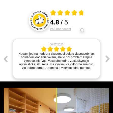
Průměrné hodnocení 4.8 z 5
5
4.8
/
Hodnocení a recenze zákazníků
258
hodnocení
06.07.2026
í.
Hadam jedina nedobra skusenost bola s viacnasobnym
odkladom dodania tovaru, ale to bol problem zrejme
vyrobcu, nie Vas. Vasa obchodna zastupkyna je
optimisticka, skusena, ma vynikajuce odborne znalosti,
vie dobre poradit, promtna a vzdy ochotna pomoct.