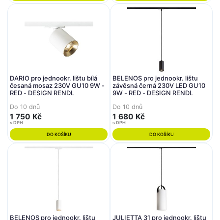
DARIO pro jednookr. lištu bílá
BELENOS pro jednookr. lištu
česaná mosaz 230V GU10 9W -
závěsná černá 230V LED GU10
RED - DESIGN RENDL
9W - RED - DESIGN RENDL
Do 10 dnů
Do 10 dnů
1 750 Kč
1 680 Kč
s DPH
s DPH
DO KOŠÍKU
DO KOŠÍKU
BELENOS pro jednookr. lištu
JULIETTA 31 pro jednookr. lištu