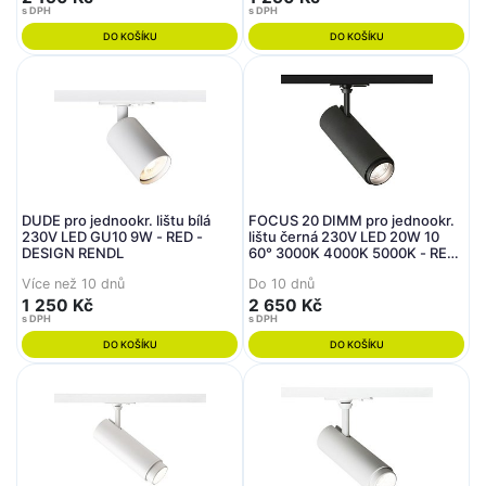
s DPH
s DPH
DO KOŠÍKU
DO KOŠÍKU
DUDE pro jednookr. lištu bílá
FOCUS 20 DIMM pro jednookr.
230V LED GU10 9W - RED -
lištu černá 230V LED 20W 10
DESIGN RENDL
60° 3000K 4000K 5000K - RED
- DESIGN RENDL
Více než 10 dnů
Do 10 dnů
1 250 Kč
2 650 Kč
s DPH
s DPH
DO KOŠÍKU
DO KOŠÍKU