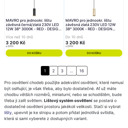
MAVRO pro jednookr. lištu
MAVRO pro jednookr. lištu
závěsná černá/zlatá 230V LED
závěsná zlatá 230V LED 12W
12W 38° 3000K - RED - DESIGN
38° 3000K - RED - DESIGN
RENDL
RENDL
Více než 10 dnů
Do 10 dnů
3 200 Kč
3 200 Kč
s DPH
s DPH
DO KOŠÍKU
DO KOŠÍKU
1
2
3
...
16
Pro osvětlení chodeb použijte adekvátní osvětlení, které nemusí
být oslňující, je však třeba, aby bylo dostatečné. Ať už máte
chodbu větších rozměrů, miniaturní, nebo se schodištěm, bude
třeba ji zalít světlem.
Lištový systém osvětlení
se postará o
dostatečné osvětlení prostoru jakékoli velikosti. Stačí si vybrat
lišty
, upevnit je ke stropu a potom přidat jednotlivá svítidla,
která si sami vyberete z dostupných variant.