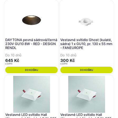
DAYTONA pevná sádrová/černá
Vestavné svítidlo Ghost (kulaté,
230V GU10 8W - RED - DESIGN
sádra) 1 x GU10, pr. 130 x 55 mm
RENDL
- FANEUROPE
Do 10 dnů
Do 10 dnů
645 Kč
300 Kč
s DPH
s DPH
DO KOŠÍKU
DO KOŠÍKU
Vestavné LED svítidlo Hall
Vestavné LED svítidlo Hall