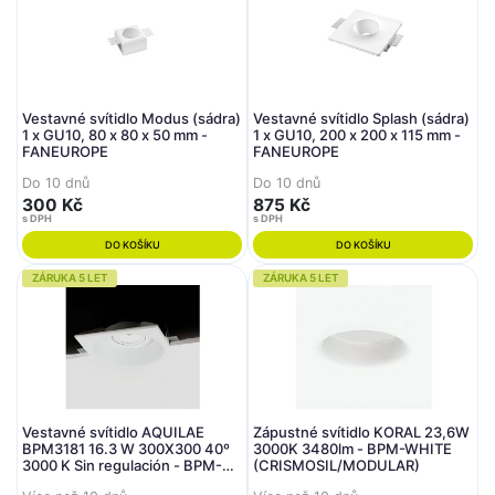
Vestavné svítidlo Modus (sádra)
Vestavné svítidlo Splash (sádra)
1 x GU10, 80 x 80 x 50 mm -
1 x GU10, 200 x 200 x 115 mm -
FANEUROPE
FANEUROPE
Do 10 dnů
Do 10 dnů
300 Kč
875 Kč
s DPH
s DPH
DO KOŠÍKU
DO KOŠÍKU
ZÁRUKA 5 LET
ZÁRUKA 5 LET
Vestavné svítidlo AQUILAE
Zápustné svítidlo KORAL 23,6W
BPM3181 16.3 W 300X300 40º
3000K 3480lm - BPM-WHITE
3000 K Sin regulación - BPM-
(CRISMOSIL/MODULAR)
WHITE (CRISMOSIL/MODULAR)