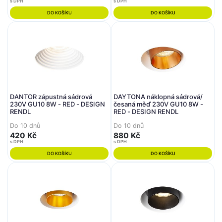
s DPH
s DPH
DO KOŠÍKU
DO KOŠÍKU
DANTOR zápustná sádrová
DAYTONA náklopná sádrová/
230V GU10 8W - RED - DESIGN
česaná měď 230V GU10 8W -
RENDL
RED - DESIGN RENDL
Do 10 dnů
Do 10 dnů
420 Kč
880 Kč
s DPH
s DPH
DO KOŠÍKU
DO KOŠÍKU