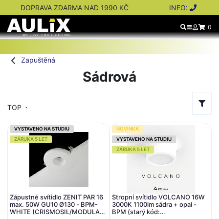
DOPRAVA ZDARMA NAD 1990 KČ
INFO:
0
Zapuštěná
Sádrová
TOP
VYSTAVENO NA STUDIU
NOVINKA
ZÁRUKA 5 LET
VYSTAVENO NA STUDIU
ZÁRUKA 5 LET
Zápustné svítidlo ZENIT PAR 16
Stropní svítidlo VOLCANO 16W
max. 50W GU10 Ø130 - BPM-
3000K 1100lm sádra + opal -
WHITE (CRISMOSIL/MODULAR)
BPM (starý kód: