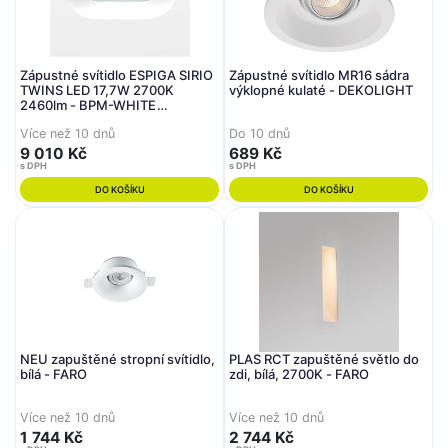
Zápustné svítidlo ESPIGA SIRIO
Zápustné svítidlo MR16 sádra
TWINS LED 17,7W 2700K
výklopné kulaté - DEKOLIGHT
2460lm - BPM-WHITE
(CRISMOSIL/MODULAR)
Více než 10 dnů
Do 10 dnů
9 010 Kč
689 Kč
s DPH
s DPH
DO KOŠÍKU
DO KOŠÍKU
NEU zapuštěné stropní svítidlo,
PLAS RCT zapuštěné světlo do
bílá - FARO
zdi, bílá, 2700K - FARO
Více než 10 dnů
Více než 10 dnů
1 744 Kč
2 744 Kč