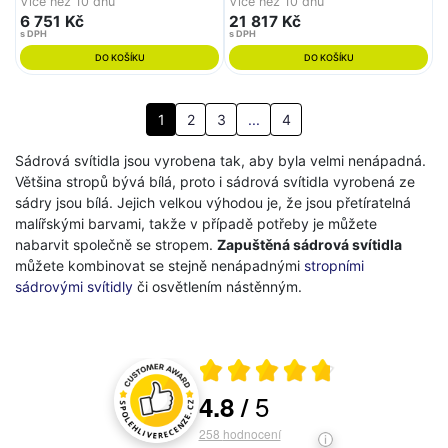
Více než 10 dnů
Více než 10 dnů
6 751 Kč
21 817 Kč
s DPH
s DPH
DO KOŠÍKU
DO KOŠÍKU
1
2
3
...
4
Sádrová svítidla jsou vyrobena tak, aby byla velmi nenápadná.
Většina stropů bývá bílá, proto i sádrová svítidla vyrobená ze
sádry jsou bílá. Jejich velkou výhodou je, že jsou přetíratelná
malířskými barvami, takže v případě potřeby je můžete
nabarvit společně se stropem.
Zapuštěná sádrová svítidla
můžete kombinovat se stejně nenápadnými
stropními
sádrovými svítidly
či osvětlením nástěnným.
Průměrné hodnocení 4.8 z 5
5
4.8
/
Hodnocení a recenze zákazníků
258
hodnocení