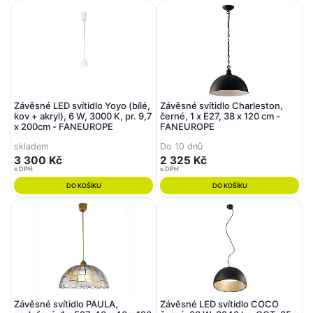
Závěsné LED svítidlo Yoyo (bílé,
Závěsné svítidlo Charleston,
kov + akryl), 6 W, 3000 K, pr. 9,7
černé, 1 x E27, 38 x 120 cm -
x 200cm - FANEUROPE
FANEUROPE
skladem
Do 10 dnů
3 300 Kč
2 325 Kč
s DPH
s DPH
DO KOŠÍKU
DO KOŠÍKU
Závěsné svítidlo PAULA,
Závěsné LED svítidlo COCO