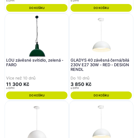
s DPH
s DPH
DO KOŠÍKU
DO KOŠÍKU
LOU závěsné svítidlo, zelená -
GLADYS 40 závěsná černá/bílá
FARO
230V E27 30W - RED - DESIGN
RENDL
Více než 10 dnů
Do 10 dnů
11 300 Kč
3 850 Kč
s DPH
s DPH
DO KOŠÍKU
DO KOŠÍKU