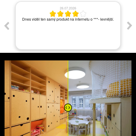
06.07.2026
í.
Hadam jedina nedobra skusenost bola s viacnasobnym
odkladom dodania tovaru, ale to bol problem zrejme
vyrobcu, nie Vas. Vasa obchodna zastupkyna je
optimisticka, skusena, ma vynikajuce odborne znalosti,
vie dobre poradit, promtna a vzdy ochotna pomoct.