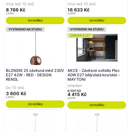
3000K IP20 stmívatelné - NOVA
Více než 10 dnů
Více než 10 dnů
LUCE
8 766 Kč
16 633 Kč
s DPH
s DPH
DO KOŠÍKU
DO KOŠÍKU
VYSTAVENO NA STUDIU
VYSTAVENO NA STUDIU
ZÁRUKA 5 LET
BLONDIE 25 závěsná měď 230V
AKCE - Závěsné svítidlo Plec
E27 42W - RED - DESIGN
40W E27 bílá/zlatá kov/sklo -
RENDL
MAYTONI
skladem
Do 10 dnů
6 307 Kč
3 600 Kč
4 415 Kč
s DPH
s DPH
DO KOŠÍKU
DO KOŠÍKU