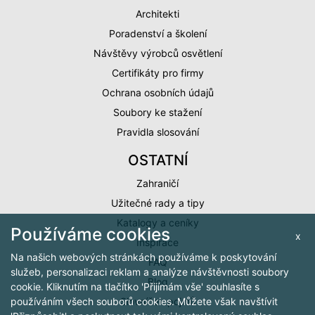
Architekti
Poradenství a školení
Návštěvy výrobců osvětlení
Certifikáty pro firmy
Ochrana osobních údajů
Soubory ke stažení
Pravidla slosování
OSTATNÍ
Zahraničí
Užitečné rady a tipy
Katalogy a ceníky
Používáme cookies
x
Inspirace
Na našich webových stránkách používáme k poskytování
FAQ
služeb, personalizaci reklam a analýze návštěvnosti soubory
Blog
cookie. Kliknutím na tlačítko 'Přijímám vše' souhlasíte s
Slovníček pojmů
používáním všech souborů cookies. Můžete však navštívit