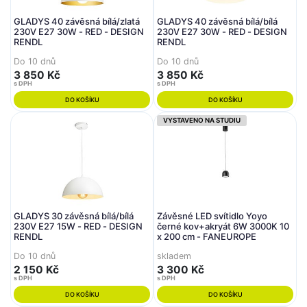
GLADYS 40 závěsná bílá/zlatá
GLADYS 40 závěsná bílá/bílá
230V E27 30W - RED - DESIGN
230V E27 30W - RED - DESIGN
RENDL
RENDL
Do 10 dnů
Do 10 dnů
3 850 Kč
3 850 Kč
s DPH
s DPH
DO KOŠÍKU
DO KOŠÍKU
VYSTAVENO NA STUDIU
GLADYS 30 závěsná bílá/bílá
Závěsné LED svítidlo Yoyo
230V E27 15W - RED - DESIGN
černé kov+akryát 6W 3000K 10
RENDL
x 200 cm - FANEUROPE
Do 10 dnů
skladem
2 150 Kč
3 300 Kč
s DPH
s DPH
DO KOŠÍKU
DO KOŠÍKU