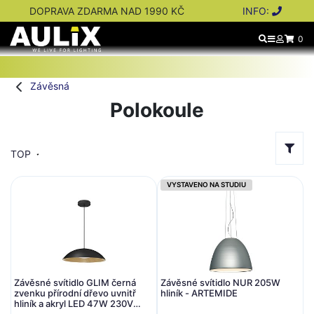
DOPRAVA ZDARMA NAD 1990 KČ
INFO:
0
Závěsná
Polokoule
TOP
VYSTAVENO NA STUDIU
Závěsné svítidlo GLIM černá
Závěsné svítidlo NUR 205W
zvenku přírodní dřevo uvnitř
hliník - ARTEMIDE
hliník a akryl LED 47W 230V