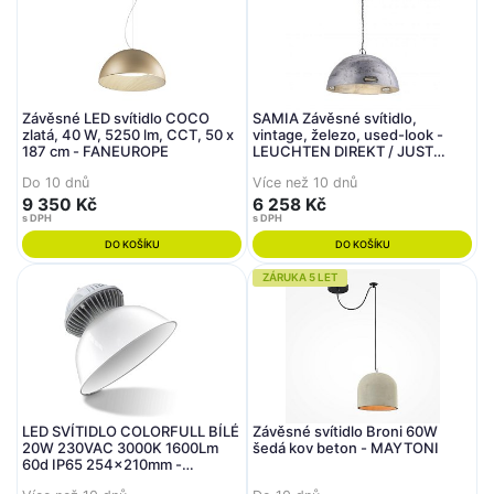
Závěsné LED svítidlo COCO
SAMIA Závěsné svítidlo,
zlatá, 40 W, 5250 lm, CCT, 50 x
vintage, železo, used-look -
187 cm - FANEUROPE
LEUCHTEN DIREKT / JUST
LIGHT
Do 10 dnů
Více než 10 dnů
9 350 Kč
6 258 Kč
s DPH
s DPH
DO KOŠÍKU
DO KOŠÍKU
ZÁRUKA 5 LET
LED SVÍTIDLO COLORFULL BÍLÉ
Závěsné svítidlo Broni 60W
20W 230VAC 3000K 1600Lm
šedá kov beton - MAYTONI
60d IP65 254x210mm -
CENTURY