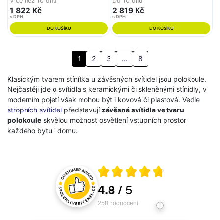
Více než 10 dnů
Do 10 dnů
1 822 Kč
2 819 Kč
s DPH
s DPH
DO KOŠÍKU
DO KOŠÍKU
1
2
3
...
8
Klasickým tvarem stínítka u závěsných svítidel jsou polokoule.
Nejčastěji jde o svítidla s keramickými či skleněnými stínidly, v
moderním pojetí však mohou být i kovová či plastová. Vedle
stropních svítidel
představují
závěsná svítidla ve tvaru
polokoule
skvělou možnost osvětlení vstupních prostor
každého bytu i domu.
Průměrné hodnocení 4.8 z 5
5
4.8
/
Hodnocení a recenze zákazníků
258
hodnocení