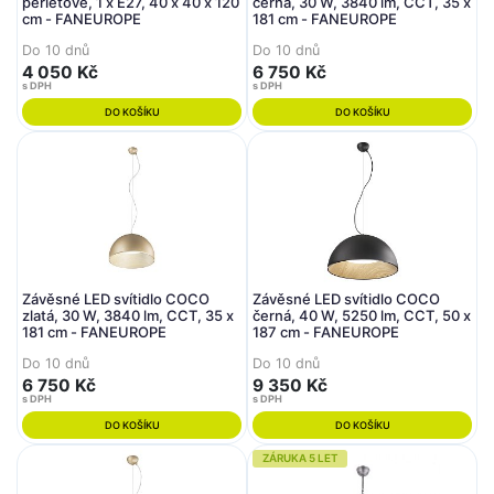
perleťové, 1 x E27, 40 x 40 x 120
černá, 30 W, 3840 lm, CCT, 35 x
cm - FANEUROPE
181 cm - FANEUROPE
Do 10 dnů
Do 10 dnů
4 050 Kč
6 750 Kč
s DPH
s DPH
DO KOŠÍKU
DO KOŠÍKU
Závěsné LED svítidlo COCO
Závěsné LED svítidlo COCO
zlatá, 30 W, 3840 lm, CCT, 35 x
černá, 40 W, 5250 lm, CCT, 50 x
181 cm - FANEUROPE
187 cm - FANEUROPE
Do 10 dnů
Do 10 dnů
6 750 Kč
9 350 Kč
s DPH
s DPH
DO KOŠÍKU
DO KOŠÍKU
ZÁRUKA 5 LET