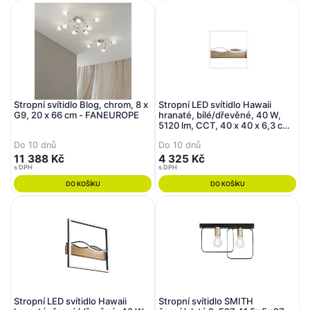
Stropní svítidlo Blog, chrom, 8 x
Stropní LED svítidlo Hawaii
G9, 20 x 66 cm - FANEUROPE
hranaté, bílé/dřevěné, 40 W,
5120 lm, CCT, 40 x 40 x 6,3 cm -
FANEUROPE
Do 10 dnů
Do 10 dnů
11 388 Kč
4 325 Kč
s DPH
s DPH
DO KOŠÍKU
DO KOŠÍKU
Stropní LED svítidlo Hawaii
Stropní svítidlo SMITH