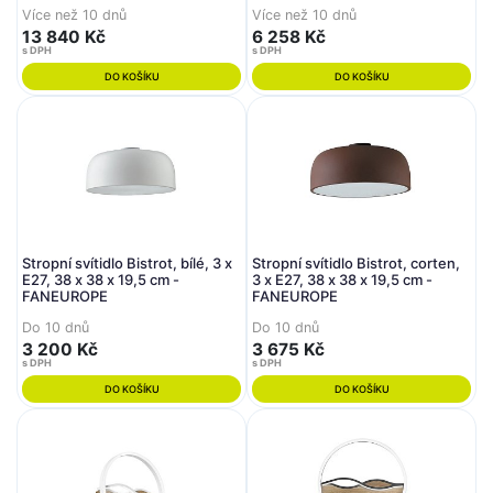
NEUHAUS
Více než 10 dnů
Více než 10 dnů
13 840 Kč
6 258 Kč
s DPH
s DPH
DO KOŠÍKU
DO KOŠÍKU
Stropní svítidlo Bistrot, bílé, 3 x
Stropní svítidlo Bistrot, corten,
E27, 38 x 38 x 19,5 cm -
3 x E27, 38 x 38 x 19,5 cm -
FANEUROPE
FANEUROPE
Do 10 dnů
Do 10 dnů
3 200 Kč
3 675 Kč
s DPH
s DPH
DO KOŠÍKU
DO KOŠÍKU