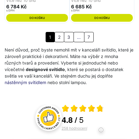
Více než 10 dnů
Více než 10 dnů
6 784 Kč
6 685 Kč
s DPH
s DPH
DO KOŠÍKU
DO KOŠÍKU
1
2
3
...
7
Není důvod, proč byste nemohli mít v kanceláři svítidlo, které je
zároveň praktické i dekorativní. Máte na výběr z mnoha
různých tvarů a provedení. Vyberte si jednoduché nebo
vícečetné
designové svítidlo
, které se postará o dostatek
světla ve vaší kanceláři. Ve stejném duchu jej doplňte
nástěnným svítidlem
nebo stolní lampou.
Průměrné hodnocení 4.8 z 5
5
4.8
/
Hodnocení a recenze zákazníků
258
hodnocení