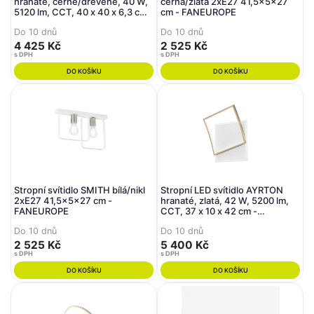
hranaté, černé/dřevěné, 40 W,
černá/zlatá 2xE27 41,5x5x27
5120 lm, CCT, 40 x 40 x 6,3 cm -
cm - FANEUROPE
FANEUROPE
Do 10 dnů
Do 10 dnů
4 425 Kč
2 525 Kč
s DPH
s DPH
DO KOŠÍKU
DO KOŠÍKU
Stropní svítidlo SMITH bílá/nikl
Stropní LED svítidlo AYRTON
2xE27 41,5x5x27 cm -
hranaté, zlatá, 42 W, 5200 lm,
FANEUROPE
CCT, 37 x 10 x 42 cm -
FANEUROPE
Do 10 dnů
Do 10 dnů
2 525 Kč
5 400 Kč
s DPH
s DPH
DO KOŠÍKU
DO KOŠÍKU