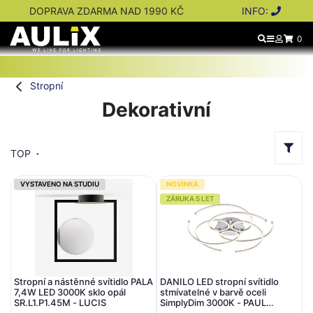
DOPRAVA ZDARMA NAD 1990 KČ
INFO:
0
Stropní
Dekorativní
TOP
VYSTAVENO NA STUDIU
NOVINKA
ZÁRUKA 5 LET
Stropní a nástěnné svítidlo PALA
DANILO LED stropní svítidlo
7,4W LED 3000K sklo opál
stmívatelné v barvě oceli
SR.L1.P1.45M - LUCIS
SimplyDim 3000K - PAUL