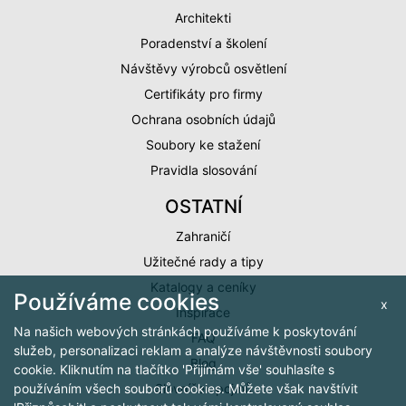
Architekti
Poradenství a školení
Návštěvy výrobců osvětlení
Certifikáty pro firmy
Ochrana osobních údajů
Soubory ke stažení
Pravidla slosování
OSTATNÍ
Zahraničí
Užitečné rady a tipy
Katalogy a ceníky
Používáme cookies
x
Inspirace
Na našich webových stránkách používáme k poskytování
FAQ
služeb, personalizaci reklam a analýze návštěvnosti soubory
Blog
cookie. Kliknutím na tlačítko 'Přijímám vše' souhlasíte s
Slovníček pojmů
používáním všech souborů cookies. Můžete však navštívit