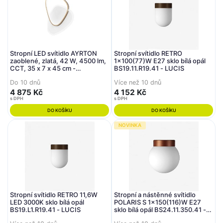
Stropní LED svítidlo AYRTON
Stropní svítidlo RETRO
zaoblené, zlatá, 42 W, 4500 lm,
1x100(77)W E27 sklo bílá opál
CCT, 35 x 7 x 45 cm -
BS19.11.R19.41 - LUCIS
FANEUROPE
Do 10 dnů
Více než 10 dnů
4 875 Kč
4 152 Kč
s DPH
s DPH
DO KOŠÍKU
DO KOŠÍKU
NOVINKA
Stropní svítidlo RETRO 11,6W
Stropní a nástěnné svítidlo
LED 3000K sklo bílá opál
POLARIS S 1x150(116)W E27
BS19.L1.R19.41 - LUCIS
sklo bílá opál BS24.11.350.41 -
LUCIS