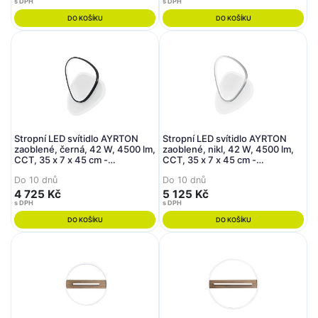
s DPH
s DPH
DO KOŠÍKU
DO KOŠÍKU
Stropní LED svítidlo AYRTON
Stropní LED svítidlo AYRTON
zaoblené, černá, 42 W, 4500 lm,
zaoblené, nikl, 42 W, 4500 lm,
CCT, 35 x 7 x 45 cm -
CCT, 35 x 7 x 45 cm -
FANEUROPE
FANEUROPE
Do 10 dnů
Do 10 dnů
4 725 Kč
5 125 Kč
s DPH
s DPH
DO KOŠÍKU
DO KOŠÍKU