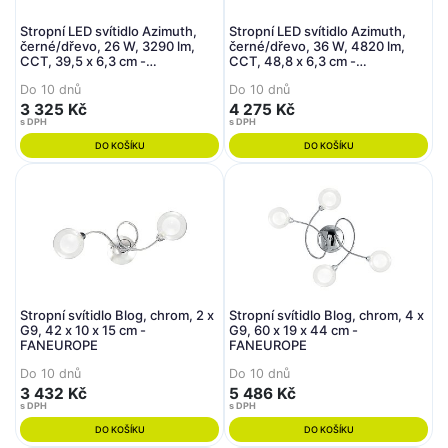
Stropní LED svítidlo Azimuth,
Stropní LED svítidlo Azimuth,
černé/dřevo, 26 W, 3290 lm,
černé/dřevo, 36 W, 4820 lm,
CCT, 39,5 x 6,3 cm -
CCT, 48,8 x 6,3 cm -
FANEUROPE
FANEUROPE
Do 10 dnů
Do 10 dnů
3 325 Kč
4 275 Kč
s DPH
s DPH
DO KOŠÍKU
DO KOŠÍKU
Stropní svítidlo Blog, chrom, 2 x
Stropní svítidlo Blog, chrom, 4 x
G9, 42 x 10 x 15 cm -
G9, 60 x 19 x 44 cm -
FANEUROPE
FANEUROPE
Do 10 dnů
Do 10 dnů
3 432 Kč
5 486 Kč
s DPH
s DPH
DO KOŠÍKU
DO KOŠÍKU