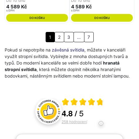
Do 10 dnů
Do 10 dnů
4 589 Kč
4 589 Kč
s DPH
s DPH
DO KOŠÍKU
DO KOŠÍKU
1
2
3
...
7
Pokud si nepotrpíte na
závěsná svítidla
, můžete v kanceláři
využít stropní svítidla. Vybírejte z mnoha dostupných tvarů a
typů. Do moderní kanceláře se velmi dobře hodí
hranatá
stropní svítidla
, která můžete doplnit několika hranatými
bodovkami, nástěnným svítidlem nebo moderní stolní lampou.
Průměrné hodnocení 4.8 z 5
5
4.8
/
Hodnocení a recenze zákazníků
258
hodnocení