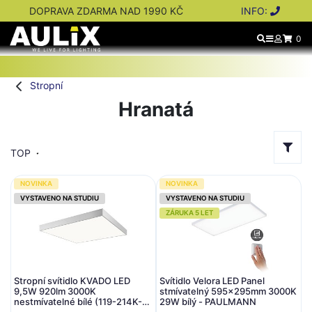
DOPRAVA ZDARMA NAD 1990 KČ
INFO:
0
Stropní
Hranatá
TOP
NOVINKA
NOVINKA
VYSTAVENO NA STUDIU
VYSTAVENO NA STUDIU
ZÁRUKA 5 LET
Stropní svítidlo KVADO LED
Svítidlo Velora LED Panel
9,5W 920lm 3000K
stmívatelný 595x295mm 3000K
nestmívatelné bílé (119-214K-
29W bílý - PAULMANN