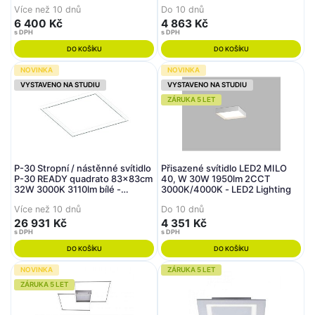
10GEE/830, W) - HALLA
Více než 10 dnů
Do 10 dnů
6 400 Kč
4 863 Kč
s DPH
s DPH
DO KOŠÍKU
DO KOŠÍKU
NOVINKA
NOVINKA
VYSTAVENO NA STUDIU
VYSTAVENO NA STUDIU
ZÁRUKA 5 LET
P-30 Stropní / nástěnné svítidlo
Přisazené svítidlo LED2 MILO
P-30 READY quadrato 83x83cm
40, W 30W 1950lm 2CCT
32W 3000K 3110lm bílé -
3000K/4000K - LED2 Lighting
NOVALUX
Více než 10 dnů
Do 10 dnů
26 931 Kč
4 351 Kč
s DPH
s DPH
DO KOŠÍKU
DO KOŠÍKU
NOVINKA
ZÁRUKA 5 LET
ZÁRUKA 5 LET