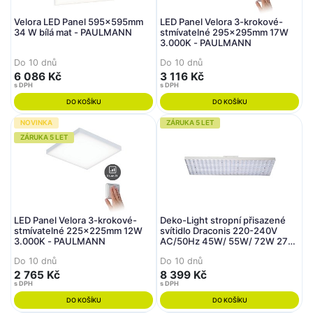
Velora LED Panel 595x595mm
LED Panel Velora 3-krokové-
34 W bílá mat - PAULMANN
stmívatelné 295x295mm 17W
3.000K - PAULMANN
Do 10 dnů
Do 10 dnů
6 086 Kč
3 116 Kč
s DPH
s DPH
DO KOŠÍKU
DO KOŠÍKU
NOVINKA
ZÁRUKA 5 LET
ZÁRUKA 5 LET
LED Panel Velora 3-krokové-
Deko-Light stropní přisazené
stmívatelné 225x225mm 12W
svítidlo Draconis 220-240V
3.000K - PAULMANN
AC/50Hz 45W/ 55W/ 72W 2700
/ 3500 / 4000 K 8215 lm 577,6
Do 10 dnů
Do 10 dnů
bílá RAL 9016
2 765 Kč
8 399 Kč
s DPH
s DPH
DO KOŠÍKU
DO KOŠÍKU