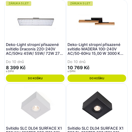
ZÁRUKA 5 LET
ZÁRUKA 5 LET
Deko-Light stropní přisazené
Deko-Light stropní přisazené
svítidlo Draconis 220-240V
svítidlo MADERA 100-240V
AC/50Hz 45W/ 55W/ 72W 2700
AC/50-60Hz 15,00 W 3000 K
/ 3500 / 4000 K 8215 lm 577,6
1120 lm 810 černá
Do 10 dnů
Do 10 dnů
bílá RAL 9006
8 399 Kč
10 769 Kč
s DPH
s DPH
DO KOŠÍKU
DO KOŠÍKU
Svítidlo SLC DL04 SURFACE X1
Svítidlo SLC DL04 SURFACE X1