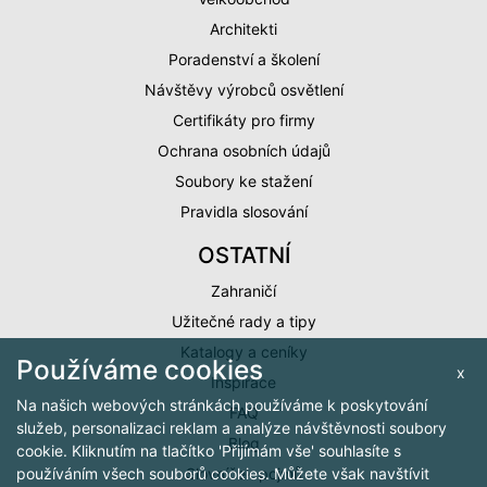
Architekti
Poradenství a školení
Návštěvy výrobců osvětlení
Certifikáty pro firmy
Ochrana osobních údajů
Soubory ke stažení
Pravidla slosování
OSTATNÍ
Zahraničí
Užitečné rady a tipy
Katalogy a ceníky
Používáme cookies
x
Inspirace
Na našich webových stránkách používáme k poskytování
FAQ
služeb, personalizaci reklam a analýze návštěvnosti soubory
Blog
cookie. Kliknutím na tlačítko 'Přijímám vše' souhlasíte s
Slovníček pojmů
používáním všech souborů cookies. Můžete však navštívit