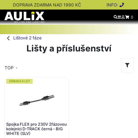
DOPRAVA ZDARMA NAD 1990 KČ
INFO:
0
Lištové 2 fáze
Lišty a příslušenství
TOP
ZÁRUKA 5 LET
Spojka FLEX pro 230V 2fázovou
kolejnici D-TRACK černá - BIG
WHITE (SLV)