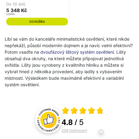
Do 10 dnů
5 348 Kč
s DPH
DO KOŠÍKU
Líbí se vám do kanceláře minimalistické osvětlení, které nikde
nepřekáží, působí moderním dojmem a je navíc velmi efektivní?
Potom vsaďte na
dvoufázový lištový systém osvětlení
. Lišty
obsahují dva okruhy, na které můžete připojovat jednotlivá
svítidla. Lišty jsou vyrobeny z kvalitního hliníku a můžete si
vybrat hned z několika provedení, aby ladily s vybavením
místnosti. Výsledkem bude maximálně efektivní a variabilní
systém osvětlení.
Průměrné hodnocení 4.8 z 5
5
4.8
/
Hodnocení a recenze zákazníků
258
hodnocení