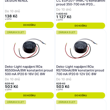
DESIGN RENDL
CC EUP20T-1HMC-0 konstantní
proud 350-700 mA IP20
stmívatelné 9-40V DC 20W
Do 10 dnů
Do 10 dnů
1 409 Kč
138 Kč
1 127 Kč
s DPH
s DPH
DO KOŠÍKU
DO KOŠÍKU
ZÁRUKA 5 LET
ZÁRUKA 5 LET
Deko-Light napájení ROa
Deko-Light napájení ROa
RS500mA/8W konstantní proud
RS700mA/8W konstantní proud
500 mA IP20 6-16V DC 8W
700 mA IP20 6-12V DC 8W
Do 10 dnů
Do 10 dnů
628 Kč
628 Kč
503 Kč
503 Kč
s DPH
s DPH
DO KOŠÍKU
DO KOŠÍKU
ZÁRUKA 5 LET
ZÁRUKA 5 LET