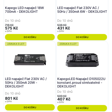
Kapego LED napaječ 18W
LED napaječ Flat 230V AC /
700mA - DEKOLIGHT
50Hz / 350mA 6W - DEKOLIGHT
Do 10 dnů
Do 10 dnů
718 Kč
538 Kč
575 Kč
431 Kč
s DPH
s DPH
DO KOŠÍKU
DO KOŠÍKU
ZÁRUKA 5 LET
ZÁRUKA 5 LET
LED napaječ Flat 230V AC /
KapegoLED Napaječ D105022U
50Hz / 350mA 20W -
konstant.proud stmívatelné -
DEKOLIGHT
DEKOLIGHT
Do 10 dnů
Do 10 dnů
509 Kč
801 Kč
407 Kč
s DPH
s DPH
DO KOŠÍKU
DO KOŠÍKU