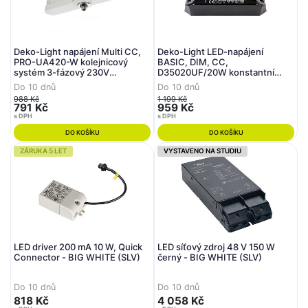
Deko-Light napájení Multi CC,
Deko-Light LED-napájení
PRO-UA420-W kolejnicový
BASIC, DIM, CC,
systém 3-fázový 230V
D35020UF/20W konstantní
konstantní proud
proud 350 mA IP20 stmívatelné
Do 10 dnů
Do 10 dnů
250/350/450/500 mA IP20 25-
28-57V DC 9,80-20,00 W
988 Kč
1 199 Kč
42V DC 6,30-21,00 W
791 Kč
959 Kč
s DPH
s DPH
DO KOŠÍKU
DO KOŠÍKU
ZÁRUKA 5 LET
VYSTAVENO NA STUDIU
LED driver 200 mA 10 W, Quick
LED síťový zdroj 48 V 150 W
Connector - BIG WHITE (SLV)
černý - BIG WHITE (SLV)
Do 10 dnů
Do 10 dnů
818 Kč
4 058 Kč