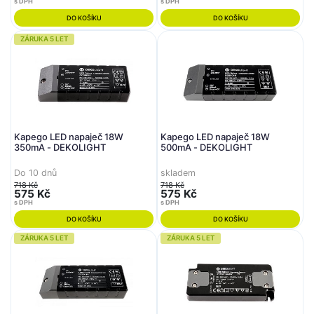
s DPH
s DPH
DO KOŠÍKU
DO KOŠÍKU
ZÁRUKA 5 LET
Kapego LED napaječ 18W
Kapego LED napaječ 18W
350mA - DEKOLIGHT
500mA - DEKOLIGHT
Do 10 dnů
skladem
718 Kč
718 Kč
575 Kč
575 Kč
s DPH
s DPH
DO KOŠÍKU
DO KOŠÍKU
ZÁRUKA 5 LET
ZÁRUKA 5 LET