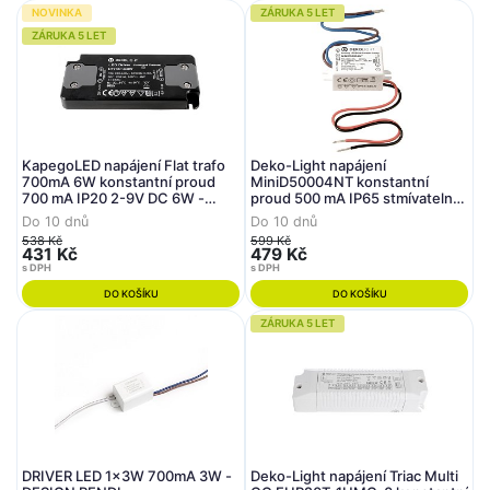
NOVINKA
ZÁRUKA 5 LET
ZÁRUKA 5 LET
KapegoLED napájení Flat trafo
Deko-Light napájení
700mA 6W konstantní proud
MiniD50004NT konstantní
700 mA IP20 2-9V DC 6W -
proud 500 mA IP65 stmívatelné
DEKOLIGHT
4-8V DC 4W
Do 10 dnů
Do 10 dnů
538 Kč
599 Kč
431 Kč
479 Kč
s DPH
s DPH
DO KOŠÍKU
DO KOŠÍKU
ZÁRUKA 5 LET
DRIVER LED 1x3W 700mA 3W -
Deko-Light napájení Triac Multi