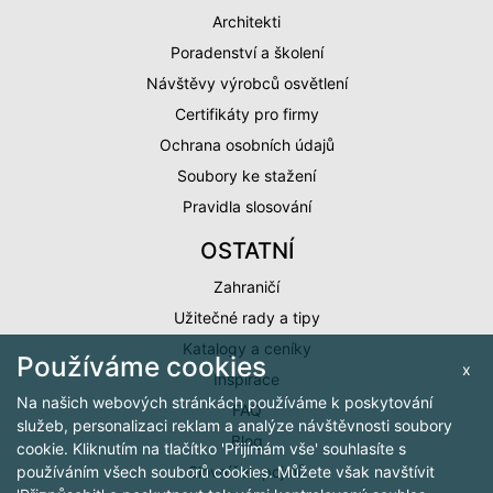
Architekti
Poradenství a školení
Návštěvy výrobců osvětlení
Certifikáty pro firmy
Ochrana osobních údajů
Soubory ke stažení
Pravidla slosování
OSTATNÍ
Zahraničí
Užitečné rady a tipy
Katalogy a ceníky
Používáme cookies
x
Inspirace
Na našich webových stránkách používáme k poskytování
FAQ
služeb, personalizaci reklam a analýze návštěvnosti soubory
Blog
cookie. Kliknutím na tlačítko 'Přijímám vše' souhlasíte s
Slovníček pojmů
používáním všech souborů cookies. Můžete však navštívit