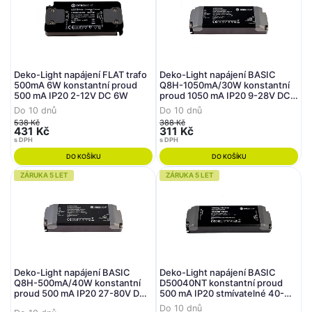
Deko-Light napájení FLAT trafo
Deko-Light napájení BASIC
500mA 6W konstantní proud
Q8H-1050mA/30W konstantní
500 mA IP20 2-12V DC 6W
proud 1050 mA IP20 9-28V DC
30W
Do 10 dnů
Do 10 dnů
538 Kč
388 Kč
431 Kč
311 Kč
s DPH
s DPH
DO KOŠÍKU
DO KOŠÍKU
ZÁRUKA 5 LET
ZÁRUKA 5 LET
Deko-Light napájení BASIC
Deko-Light napájení BASIC
Q8H-500mA/40W konstantní
D50040NT konstantní proud
proud 500 mA IP20 27-80V DC
500 mA IP20 stmívatelné 40-
40W
80V DC 40W
Do 10 dnů