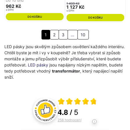
Do 10 dnů
1 409 Kč
962 Kč
1 127 Kč
s DPH
s DPH
DO KOŠÍKU
DO KOŠÍKU
1
2
3
...
10
LED pásky jsou skvělým způsobem osvětlení každého interiéru.
Chtěli byste je mít i vy v koupelně? Je třeba vybrat si způsob
montáže a jemu přizpůsobit výběr příslušenství, které budete
potřebovat.
LED pásky
jsou napájeny nízkým napětím, budete
tedy potřebovat vhodný
transformátor
, který napájecí napětí
sníží.
Průměrné hodnocení 4.8 z 5
5
4.8
/
Hodnocení a recenze zákazníků
258
hodnocení