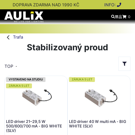
DOPRAVA ZDARMA NAD 1990 KČ
INFO:
0
Trafa
Stabilizovaný proud
TOP
VYSTAVENO NA STUDIU
ZÁRUKA 5 LET
ZÁRUKA 5 LET
LED driver 21–29,5 W
LED driver 40 W multi mA - BIG
500/600/700 mA - BIG WHITE
WHITE (SLV)
(SLV)