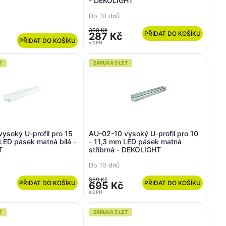
- DEKOLIGHT
Do 10 dnů
358 Kč
PŘIDAT DO KOŠÍKU
287 Kč
PŘIDAT DO KOŠÍKU
s DPH
T
ZÁRUKA 5 LET
ysoký U-profil pro 15
AU-02-10 vysoký U-profil pro 10
LED pásek matná bílá -
- 11,3 mm LED pásek matná
T
stříbrná - DEKOLIGHT
Do 10 dnů
869 Kč
PŘIDAT DO KOŠÍKU
PŘIDAT DO KOŠÍKU
695 Kč
s DPH
T
ZÁRUKA 5 LET