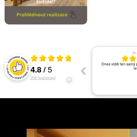
17.06.2026
13
Průměrné hodnocení 4.8 z 5
vše ok
Asi nejlepší světelné s
5
4.8
/
ochotný personál. Ve
Hodnocení a recenze zákazníků
svítidel. V
258
hodnocení