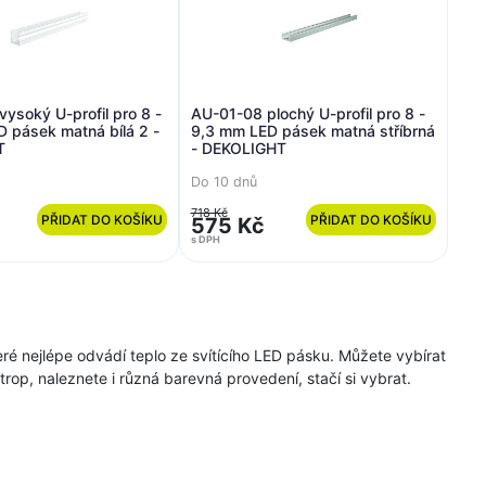
ysoký U-profil pro 8 -
AU-01-08 plochý U-profil pro 8 -
 pásek matná bílá 2 -
9,3 mm LED pásek matná stříbrná
T
- DEKOLIGHT
Do 10 dnů
718 Kč
PŘIDAT DO KOŠÍKU
PŘIDAT DO KOŠÍKU
575 Kč
s DPH
které nejlépe odvádí teplo ze svítícího LED pásku. Můžete vybírat
trop, naleznete i různá barevná provedení, stačí si vybrat.