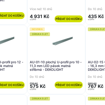
GHT
Více než 10 dnů
Do 10 dnů
4 931 Kč
435 Kč
ŘIDAT DO KOŠÍKU
PŘIDAT DO KOŠÍKU
s DPH
s DPH
NOVINKA
ZÁRUKA 5 LE
ZÁRUKA 5 LET
profil pro 12 -
AU-01-10 plochý U-profil pro 10 -
AU-02-15 v
ek matná
11,3 mm LED pásek matná
- 16,3 mm 
GHT
stříbrná - DEKOLIGHT
DEKOLIGH
Do 10 dnů
Do 10 dnů
718 Kč
959 Kč
ŘIDAT DO KOŠÍKU
PŘIDAT DO KOŠÍKU
575 Kč
767 Kč
s DPH
s DPH
ZÁRUKA 5 LET
ZÁRUKA 5 LE