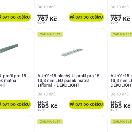
Do 10 dnů
Do 10 dnů
959 Kč
959 Kč
ŘIDAT DO KOŠÍKU
PŘIDAT DO KOŠÍKU
767 Kč
767 Kč
s DPH
s DPH
ZÁRUKA 5 LET
ZÁRUKA 5 LE
profil pro 15 -
AU-01-15 plochý U-profil pro 15 -
AU-01-15 p
ek matná
16,3 mm LED pásek matná
16,3 mm L
GHT
stříbrná - DEKOLIGHT
DEKOLIGH
Do 10 dnů
Do 10 dnů
869 Kč
869 Kč
ŘIDAT DO KOŠÍKU
PŘIDAT DO KOŠÍKU
695 Kč
695 Kč
s DPH
s DPH
ZÁRUKA 5 LET
ZÁRUKA 5 LE