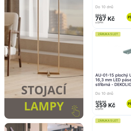
Do 10 dnů
959 Kč
P
767 Kč
s DPH
ZÁRUKA 5 LET
AU-01-15 plochý U-
16,3 mm LED pás
stříbrná - DEKOLI
Do 10 dnů
448 Kč
P
359 Kč
s DPH
ZÁRUKA 5 LET