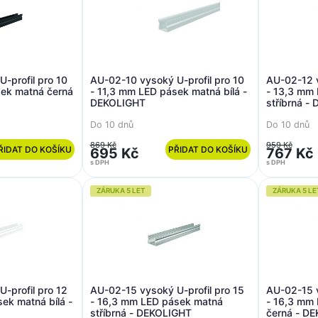
-profil pro 10
AU-02-10 vysoký U-profil pro 10
AU-02-12 v
sek matná černá
- 11,3 mm LED pásek matná bílá -
- 13,3 mm
DEKOLIGHT
stříbrná -
Do 10 dnů
Do 10 dnů
869 Kč
959 Kč
ŘIDAT DO KOŠÍKU
PŘIDAT DO KOŠÍKU
695 Kč
767 Kč
s DPH
s DPH
ZÁRUKA 5 LET
ZÁRUKA 5 LE
-profil pro 12
AU-02-15 vysoký U-profil pro 15
AU-02-15 v
ek matná bílá -
- 16,3 mm LED pásek matná
- 16,3 mm
stříbrná - DEKOLIGHT
černá - D