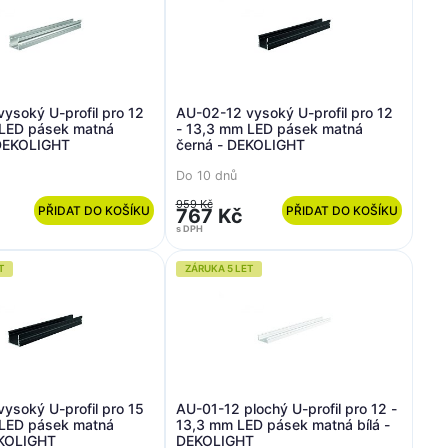
ysoký U-profil pro 12
AU-02-12 vysoký U-profil pro 12
 LED pásek matná
- 13,3 mm LED pásek matná
 DEKOLIGHT
černá - DEKOLIGHT
Do 10 dnů
959 Kč
PŘIDAT DO KOŠÍKU
PŘIDAT DO KOŠÍKU
767 Kč
s DPH
T
ZÁRUKA 5 LET
ysoký U-profil pro 15
AU-01-12 plochý U-profil pro 12 -
 LED pásek matná
13,3 mm LED pásek matná bílá -
EKOLIGHT
DEKOLIGHT