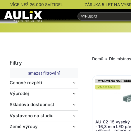
VÍCE NEŽ 26.000 SVÍTIDEL
ZÁRUKA 5 LET NA VYB
nosti
Interiérová svítidla
Venkovní svítidla
Domů
Dle místnos
Filtry
smazat filtrování
VYSTAVENO NA STUDIU
Cenové rozpětí
ZÁRUKA 5 LET
Výprodej
Skladová dostupnost
Vystaveno na studiu
AU-02-15 vysoký U
Země výroby
- 16,3 mm LED pá