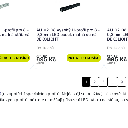
-profil pro 8 -
AU-02-08 vysoký U-profil pro 8 -
AU-02-08 v
 matná stříbrná
9,3 mm LED pásek matná černá -
9,3 mm LED
DEKOLIGHT
DEKOLIGH
Do 10 dnů
Do 10 dnů
869 Kč
869 Kč
ŘIDAT DO KOŠÍKU
PŘIDAT DO KOŠÍKU
695 Kč
695 Kč
s DPH
s DPH
1
2
3
...
9
ů
je zapotřebí speciálních profilů. Nejčastěji se používají hliníkové, 
níkových profilů, některé umožňují přisazení LED pásku na stěnu, na s