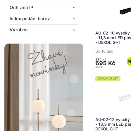
Ochrana IP
Index podání barev
Výrobce
AU-02-10 vysoký U
- 11,3 mm LED pá
- DEKOLIGHT
Do 10 dnů
869 Kč
P
695 Kč
s DPH
ZÁRUKA 5 LET
AU-02-12 vysoký U
- 13,3 mm LED pás
DEKOLIGHT