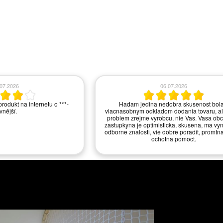
.06.2026
10.06.2026
tudio v Praze a okolí. Velmi
Ano, jste vzorový obchod.
lké množství vystavených
řele doporučuji.