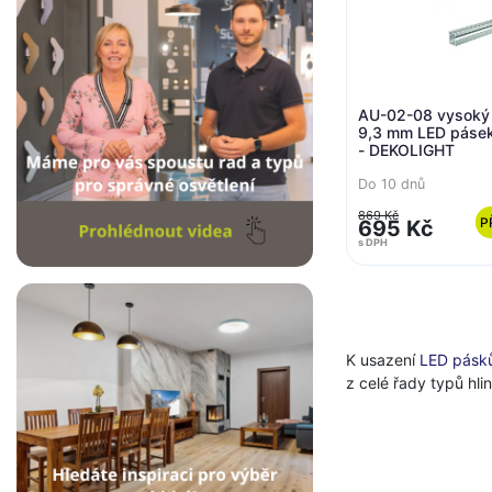
AU-02-08 vysoký U
9,3 mm LED pásek
- DEKOLIGHT
Do 10 dnů
869 Kč
P
695 Kč
s DPH
K usazení
LED pásk
z celé řady typů hli