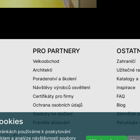
PRO PARTNERY
OSTATN
Velkoobchod
Zahraničí
Architekti
Užitečné ra
Poradenství a školení
Katalogy a
Návštěvy výrobců osvětlení
Inspirace
Certifikáty pro firmy
FAQ
Ochrana osobních údajů
Blog
Soubory ke stažení
Slovníček 
ookies
Pravidla slosování
Recyklujte 
ránkách používáme k poskytování
reklam a analýze návštěvnosti soubory