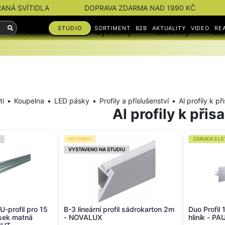
RANÁ SVÍTIDLA
DOPRAVA ZDARMA NAD 1990 KČ
STUDIO
SORTIMENT
B2B
AKTUALITY
VIDEO
RE
Příslušenství
Systémy
Žárovky
Do
ti
Koupelna
LED pásky
Profily a příslušenství
Al profily k př
Al profily k přis
NOVINKA
ZÁRUKA 5 LE
VYSTAVENO NA STUDIU
-profil pro 15
B-3 lineární profil sádrokarton 2m
Duo Profil 
sek matná
- NOVALUX
hliník - 