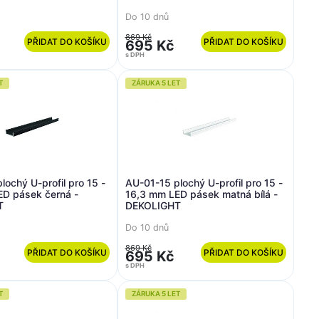
Do 10 dnů
869 Kč
PŘIDAT DO KOŠÍKU
PŘIDAT DO KOŠÍKU
695 Kč
s DPH
T
ZÁRUKA 5 LET
lochý U-profil pro 15 -
AU-01-15 plochý U-profil pro 15 -
ED pásek černá -
16,3 mm LED pásek matná bílá -
T
DEKOLIGHT
Do 10 dnů
869 Kč
PŘIDAT DO KOŠÍKU
PŘIDAT DO KOŠÍKU
695 Kč
s DPH
T
ZÁRUKA 5 LET