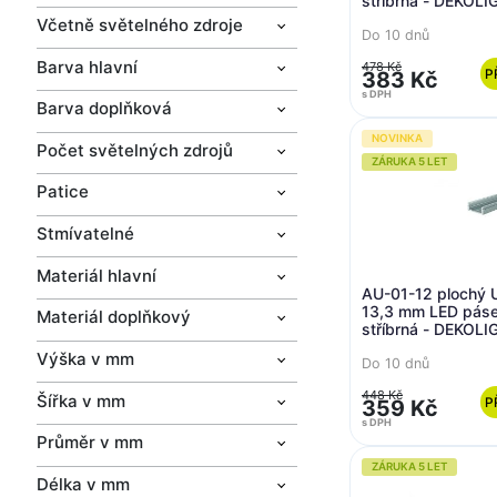
stříbrná - DEKOLI
Včetně světelného zdroje
Do 10 dnů
Barva hlavní
478 Kč
P
383 Kč
s DPH
Barva doplňková
NOVINKA
Počet světelných zdrojů
ZÁRUKA 5 LET
Patice
Stmívatelné
Materiál hlavní
AU-01-12 plochý U-
13,3 mm LED pás
Materiál doplňkový
stříbrná - DEKOLI
Výška v mm
Do 10 dnů
448 Kč
Šířka v mm
P
359 Kč
s DPH
Průměr v mm
ZÁRUKA 5 LET
Délka v mm