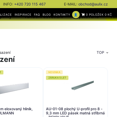
INFO:
+420 720 115 467
E-MAIL:
obchod@aulix.cz
ALIZACE
INSPIRACE
FAQ
BLOG
KONTAKTY
👤
0 POLOŽEK 0 KČ
plňky
Vánoční osvětlení
Vystaveno
Ak
isazení
TOP
azení
T
NOVINKA
ZÁRUKA 5 LET
1m eloxovaný hliník,
AU-01-08 plochý U-profil pro 8 -
PAULMANN
9,3 mm LED pásek matná stříbrná