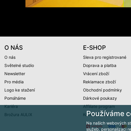
O NÁS
E-SHOP
O nás
Sleva pro registrované
Světelné studio
Doprava a platba
Newsletter
Vrácení zboží
Pro média
Reklamace zboží
Logo ke stažení
Obchodní podmínky
Pomáháme
Dárkové poukazy
Kariéra
Affiliate program
Používáme c
Brožura AULIX
Kontakty e-shop
Na našich webových st
služeb, personalizaci 