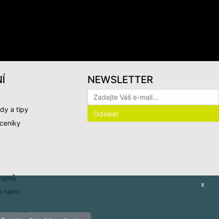
Í
NEWSLETTER
dy a tipy
 ceníky
pojmů
x
s námi