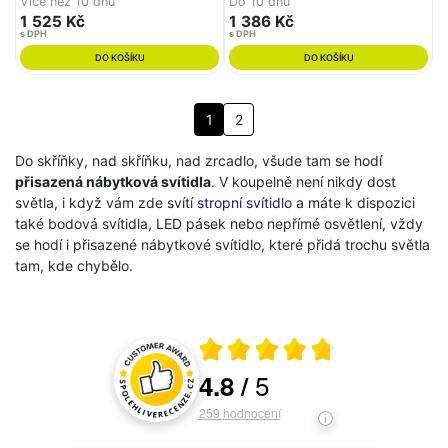
Více než 10 dnů
Do 10 dnů
1 525 Kč
1 386 Kč
s DPH
s DPH
DO KOŠÍKU
DO KOŠÍKU
1
2
Do skříňky, nad skříňku, nad zrcadlo, všude tam se hodí
přisazená nábytková svítidla
. V koupelně není nikdy dost
světla, i když vám zde svítí
stropní svítidlo
a máte k dispozici
také bodová svítidla, LED pásek nebo nepřímé osvětlení, vždy
se hodí i přisazené nábytkové svítidlo, které přidá trochu světla
tam, kde chybělo.
Průměrné hodnocení 4.8 z 5
5
4.8
/
Hodnocení a recenze zákazníků
259
hodnocení