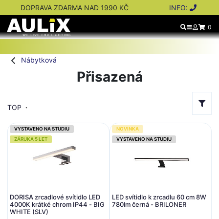
DOPRAVA ZDARMA NAD 1990 KČ
INFO:
0
Nábytková
Přisazená
TOP
VYSTAVENO NA STUDIU
NOVINKA
ZÁRUKA 5 LET
VYSTAVENO NA STUDIU
DORISA zrcadlové svítidlo LED
LED svítidlo k zrcadlu 60 cm 8W
4000K krátké chrom IP44 - BIG
780lm černá - BRILONER
WHITE (SLV)