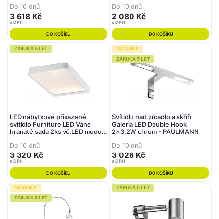
Do 10 dnů
Do 10 dnů
3 618 Kč
2 080 Kč
s DPH
s DPH
DO KOŠÍKU
DO KOŠÍKU
ZÁRUKA 5 LET
NOVINKA
ZÁRUKA 5 LET
LED nábytkové přisazené
Svítidlo nad zrcadlo a skříň
svítidlo Furniture LED Vane
Galeria LED Double Hook
hranaté sada 2ks vč.LED modulu
2x3,2W chrom - PAULMANN
2x6,7W, 2x440 lm, 2700K -
Do 10 dnů
Do 10 dnů
PAULMANN
3 320 Kč
3 028 Kč
s DPH
s DPH
DO KOŠÍKU
DO KOŠÍKU
NOVINKA
ZÁRUKA 5 LET
ZÁRUKA 5 LET