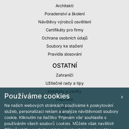
Architekti
Poradenství a školení
Návštěvy výrobců osvětlení
Certifikáty pro firmy
Ochrana osobních údajů
Soubory ke stažení
Pravidla slosování
OSTATNÍ
Zahraničí
Užitečné rady a tipy
Katalogy a ceníky
Používáme cookies
x
Inspirace
Na našich webových stránkách používáme k poskytování
FAQ
služeb, personalizaci reklam a analýze návštěvnosti soubory
Blog
cookie. Kliknutím na tlačítko 'Přijímám vše' souhlasíte s
Slovníček pojmů
používáním všech souborů cookies. Můžete však navštívit