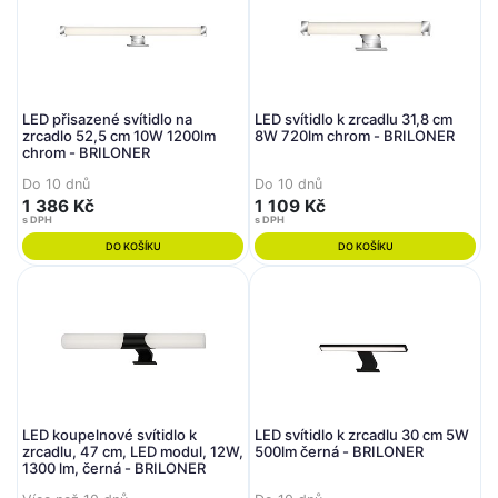
LED přisazené svítidlo na
LED svítidlo k zrcadlu 31,8 cm
zrcadlo 52,5 cm 10W 1200lm
8W 720lm chrom - BRILONER
chrom - BRILONER
Do 10 dnů
Do 10 dnů
1 386 Kč
1 109 Kč
s DPH
s DPH
DO KOŠÍKU
DO KOŠÍKU
LED koupelnové svítidlo k
LED svítidlo k zrcadlu 30 cm 5W
zrcadlu, 47 cm, LED modul, 12W,
500lm černá - BRILONER
1300 lm, černá - BRILONER