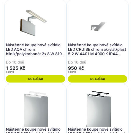
Nástěnné koupelnové svítidlo
Nástěnné koupelnové svítidlo
LED AQA chrom
LED CRUISE chrom akrylát/plast
hliník/polykarbonát 2x 8 W 819
5,2 W 440 LM 4000 K IP44
LM 4000 K IP44 4,8x30x10,8
4x28x11 cm - FANEUROPE
Do 10 dnů
Do 10 dnů
cm - FANEUROPE
1 525 Kč
950 Kč
s DPH
s DPH
DO KOŠÍKU
DO KOŠÍKU
Nástěnné koupelnové svítidlo
Nástěnné koupelnové svítidlo