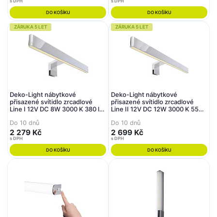
s DPH
s DPH
DO KOŠÍKU
DO KOŠÍKU
ZÁRUKA 5 LET
ZÁRUKA 5 LET
Deko-Light nábytkové
Deko-Light nábytkové
přisazené svítidlo zrcadlové
přisazené svítidlo zrcadlové
Line I 12V DC 8W 3000 K 380 lm
Line II 12V DC 12W 3000 K 550
312 stříbrná
lm 512 stříbrná
Do 10 dnů
Do 10 dnů
2 279 Kč
2 699 Kč
s DPH
s DPH
DO KOŠÍKU
DO KOŠÍKU