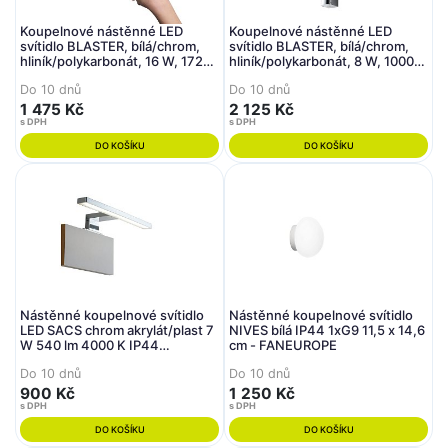
Koupelnové nástěnné LED
Koupelnové nástěnné LED
svítidlo BLASTER, bílá/chrom,
svítidlo BLASTER, bílá/chrom,
hliník/polykarbonát, 16 W, 1720
hliník/polykarbonát, 8 W, 1000
lm, 4000 K, IP44, 5,3 x 60 x 5,5
lm, 4000 K, IP44, se zásuvkou
Do 10 dnů
Do 10 dnů
cm - FANEUROPE
SCHUKO, 5,9 x - FANEUROPE
1 475 Kč
2 125 Kč
s DPH
s DPH
DO KOŠÍKU
DO KOŠÍKU
Nástěnné koupelnové svítidlo
Nástěnné koupelnové svítidlo
LED SACS chrom akrylát/plast 7
NIVES bílá IP44 1xG9 11,5 x 14,6
W 540 lm 4000 K IP44
cm - FANEUROPE
4,6x30x10,3 cm - FANEUROPE
Do 10 dnů
Do 10 dnů
900 Kč
1 250 Kč
s DPH
s DPH
DO KOŠÍKU
DO KOŠÍKU