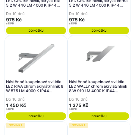
LED CRUISE hliník/akrylát bílá
LED CRUISE hliník/akrylát černá
5,2 W 440 LM 4000 K IP44
5,2 W 440 LM 4000 K IP44
4x28x11 cm - FANEUROPE
4x28x11 cm - FANEUROPE
Do 10 dnů
Do 10 dnů
975 Kč
975 Kč
s DPH
s DPH
DO KOŠÍKU
DO KOŠÍKU
Nástěnné koupelnové svítidlo
Nástěnné koupelnové svítidlo
LED RIVA chrom akrylát/hliník 8
LED WALLY chrom akrylát/hliník
W 575 LM 4000 K IP44
8 W 910 LM 4000 K IP44
3x56x14,7 cm - FANEUROPE
4,2x30x11,5 cm - FANEUROPE
Do 10 dnů
Do 10 dnů
1 450 Kč
1 275 Kč
s DPH
s DPH
DO KOŠÍKU
DO KOŠÍKU
NOVINKA
NOVINKA