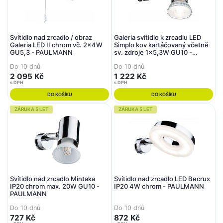
Svítidlo nad zrcadlo / obraz
Galeria svítidlo k zrcadlu LED
Galeria LED II chrom vč. 2x4W
Simplo kov kartáčovaný včetně
GU5,3 - PAULMANN
sv. zdroje 1x5,3W GU10 -
PAULMANN
Do 10 dnů
Do 10 dnů
2 095 Kč
1 222 Kč
s DPH
s DPH
DO KOŠÍKU
DO KOŠÍKU
ZÁRUKA 5 LET
ZÁRUKA 5 LET
Svítidlo nad zrcadlo Mintaka
Svítidlo nad zrcadlo LED Becrux
IP20 chrom max. 20W GU10 -
IP20 4W chrom - PAULMANN
PAULMANN
Do 10 dnů
Do 10 dnů
727 Kč
872 Kč