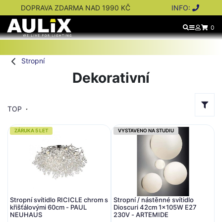
DOPRAVA ZDARMA NAD 1990 KČ
INFO:
0
Stropní
Dekorativní
TOP
ZÁRUKA 5 LET
VYSTAVENO NA STUDIU
Stropní svítidlo RICICLE chrom s
Stropní / nástěnné svítidlo
křišťálovými 60cm - PAUL
Dioscuri 42cm 1x105W E27
NEUHAUS
230V - ARTEMIDE