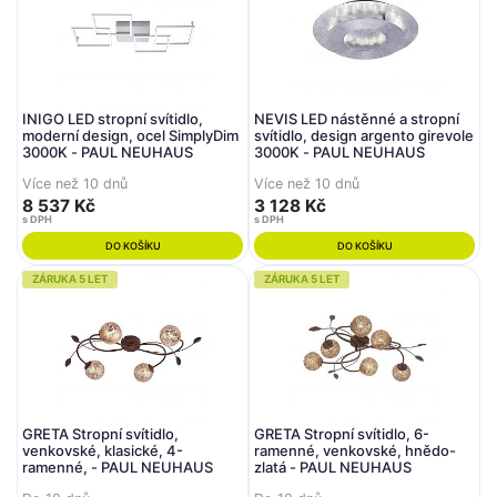
INIGO LED stropní svítidlo,
NEVIS LED nástěnné a stropní
moderní design, ocel SimplyDim
svítidlo, design argento girevole
3000K - PAUL NEUHAUS
3000K - PAUL NEUHAUS
Více než 10 dnů
Více než 10 dnů
8 537 Kč
3 128 Kč
s DPH
s DPH
DO KOŠÍKU
DO KOŠÍKU
ZÁRUKA 5 LET
ZÁRUKA 5 LET
GRETA Stropní svítidlo,
GRETA Stropní svítidlo, 6-
venkovské, klasické, 4-
ramenné, venkovské, hnědo-
ramenné, - PAUL NEUHAUS
zlatá - PAUL NEUHAUS