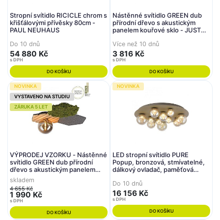
Stropní svítidlo RICICLE chrom s
Nástěnné svítidlo GREEN dub
křišťálovými přívěsky 80cm -
přírodní dřevo s akustickým
PAUL NEUHAUS
panelem kouřové sklo - JUST
LIGHT
Do 10 dnů
Více než 10 dnů
54 880 Kč
3 816 Kč
s DPH
s DPH
DO KOŠÍKU
DO KOŠÍKU
NOVINKA
NOVINKA
VYSTAVENO NA STUDIU
ZÁRUKA 5 LET
VÝPRODEJ VZORKU - Nástěnné
LED stropní svítidlo PURE
svítidlo GREEN dub přírodní
Popup, bronzová, stmívatelné,
dřevo s akustickým panelem
dálkový ovladač, paměťová
kouřové sklo - JUST LIGHT
funkce 2200-5000K - PAUL
skladem
Do 10 dnů
NEUHAUS
4 655 Kč
16 156 Kč
1 990 Kč
s DPH
s DPH
DO KOŠÍKU
DO KOŠÍKU