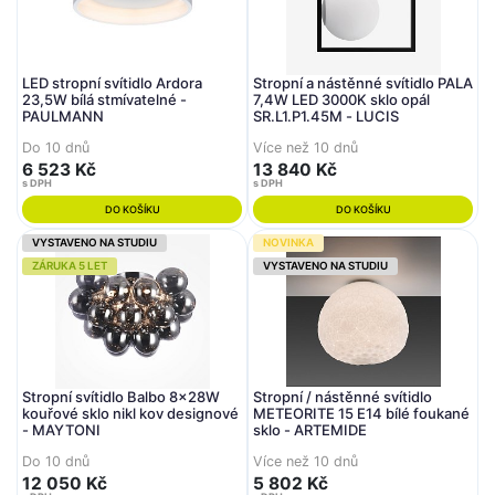
LED stropní svítidlo Ardora
Stropní a nástěnné svítidlo PALA
23,5W bílá stmívatelné -
7,4W LED 3000K sklo opál
PAULMANN
SR.L1.P1.45M - LUCIS
Do 10 dnů
Více než 10 dnů
6 523 Kč
13 840 Kč
s DPH
s DPH
DO KOŠÍKU
DO KOŠÍKU
VYSTAVENO NA STUDIU
NOVINKA
ZÁRUKA 5 LET
VYSTAVENO NA STUDIU
Stropní svítidlo Balbo 8x28W
Stropní / nástěnné svítidlo
kouřové sklo nikl kov designové
METEORITE 15 E14 bílé foukané
- MAYTONI
sklo - ARTEMIDE
Do 10 dnů
Více než 10 dnů
12 050 Kč
5 802 Kč