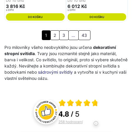
Do 10 dnů
Do 10 dnů
3 816 Kč
6 012 Kč
s DPH
s DPH
DO KOŠÍKU
DO KOŠÍKU
1
2
3
...
43
Pro milovníky všeho neobvyklého jsou určena
dekorativní
stropní svítidla
. Tvary jsou rozmanité stejně jako materiál,
barva i velikost. Co svítidlo, to originál, proto si vybere skutečně
každý. Neváhejte a kombinujte dekorativní stropní svítidla s
bodovkami nebo
sádrovými svítidly
a vytvořte si v kuchyni vaši
vlastní světelnou oázu.
Průměrné hodnocení 4.8 z 5
5
4.8
/
Hodnocení a recenze zákazníků
258
hodnocení