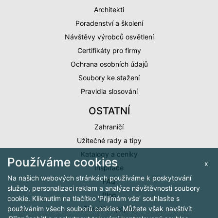
Architekti
Poradenství a školení
Návštěvy výrobců osvětlení
Certifikáty pro firmy
Ochrana osobních údajů
Soubory ke stažení
Pravidla slosování
OSTATNÍ
Zahraničí
Užitečné rady a tipy
Katalogy a ceníky
Používáme cookies
x
Inspirace
Na našich webových stránkách používáme k poskytování
FAQ
služeb, personalizaci reklam a analýze návštěvnosti soubory
Blog
cookie. Kliknutím na tlačítko 'Přijímám vše' souhlasíte s
Slovníček pojmů
používáním všech souborů cookies. Můžete však navštívit