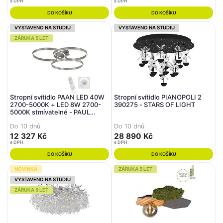
s DPH
s DPH
DO KOŠÍKU
DO KOŠÍKU
VYSTAVENO NA STUDIU
VYSTAVENO NA STUDIU
ZÁRUKA 5 LET
Stropní svítidlo PAAN LED 40W
Stropní svítidlo PIANOPOLI 2
2700-5000K + LED 8W 2700-
390275 - STARS OF LIGHT
5000K stmívatelné - PAUL
NEUHAUS
Do 10 dnů
Do 10 dnů
12 327 Kč
28 890 Kč
s DPH
s DPH
DO KOŠÍKU
DO KOŠÍKU
NOVINKA
ZÁRUKA 5 LET
VYSTAVENO NA STUDIU
ZÁRUKA 5 LET