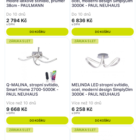
modré látkové stínidlo, průměr
ocel, moderní design SimplyDim
38cm - PAULMANN
3000K - PAUL NEUHAUS
Do 10 dnů
Do 10 dnů
2 794 Kč
6 836 Kč
s DPH
s DPH
DO KOŠÍKU
DO KOŠÍKU
ZÁRUKA 5 LET
ZÁRUKA 5 LET
Q-MALINA, stropní svítidlo,
MELINDA LED stropní svítidlo,
Smart Home 2700-5000K -
ocel, moderní design SimplyDim
PAUL NEUHAUS
3000K - PAUL NEUHAUS
Více než 10 dnů
Více než 10 dnů
9 668 Kč
6 258 Kč
s DPH
s DPH
DO KOŠÍKU
DO KOŠÍKU
ZÁRUKA 5 LET
ZÁRUKA 5 LET