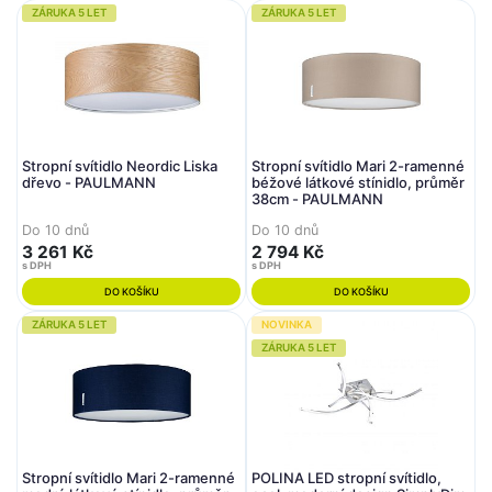
ZÁRUKA 5 LET
ZÁRUKA 5 LET
Stropní svítidlo Neordic Liska
Stropní svítidlo Mari 2-ramenné
dřevo - PAULMANN
béžové látkové stínidlo, průměr
38cm - PAULMANN
Do 10 dnů
Do 10 dnů
3 261 Kč
2 794 Kč
s DPH
s DPH
DO KOŠÍKU
DO KOŠÍKU
ZÁRUKA 5 LET
NOVINKA
ZÁRUKA 5 LET
Stropní svítidlo Mari 2-ramenné
POLINA LED stropní svítidlo,