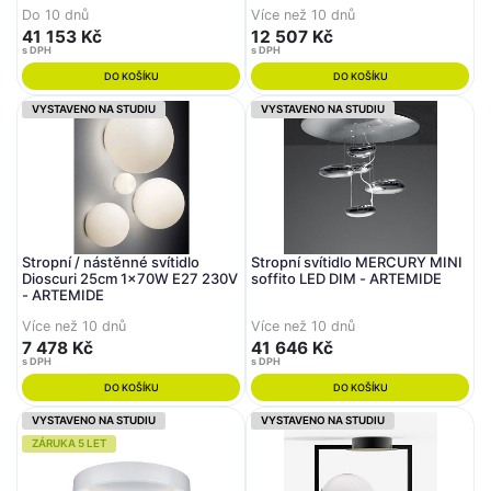
Do 10 dnů
Více než 10 dnů
41 153 Kč
12 507 Kč
s DPH
s DPH
DO KOŠÍKU
DO KOŠÍKU
VYSTAVENO NA STUDIU
VYSTAVENO NA STUDIU
Stropní / nástěnné svítidlo
Stropní svítidlo MERCURY MINI
Dioscuri 25cm 1x70W E27 230V
soffito LED DIM - ARTEMIDE
- ARTEMIDE
Více než 10 dnů
Více než 10 dnů
7 478 Kč
41 646 Kč
s DPH
s DPH
DO KOŠÍKU
DO KOŠÍKU
VYSTAVENO NA STUDIU
VYSTAVENO NA STUDIU
ZÁRUKA 5 LET