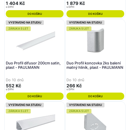
1 404 Kč
1 879 Kč
s DPH
s DPH
DO KOŠÍKU
DO KOŠÍKU
VYSTAVENO NA STUDIU
VYSTAVENO NA STUDIU
ZÁRUKA 5 LET
ZÁRUKA 5 LET
Duo Profil difusor 200cm satin,
Duo Profil koncovka 2ks balení
plast - PAULMANN
matný hliník, plast - PAULMANN
Do 10 dnů
Do 10 dnů
552 Kč
266 Kč
s DPH
s DPH
DO KOŠÍKU
DO KOŠÍKU
VYSTAVENO NA STUDIU
VYSTAVENO NA STUDIU
ZÁRUKA 5 LET
ZÁRUKA 5 LET