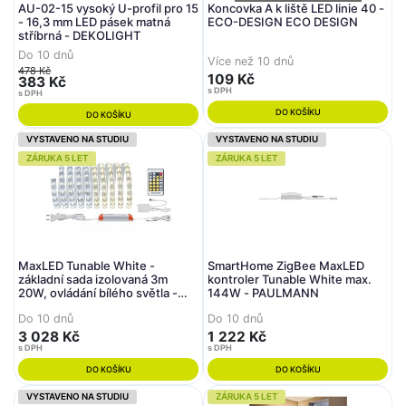
AU-02-15 vysoký U-profil pro 15
Koncovka A k liště LED linie 40 -
- 16,3 mm LED pásek matná
ECO-DESIGN ECO DESIGN
stříbrná - DEKOLIGHT
Do 10 dnů
Více než 10 dnů
478 Kč
109 Kč
383 Kč
s DPH
s DPH
DO KOŠÍKU
DO KOŠÍKU
VYSTAVENO NA STUDIU
VYSTAVENO NA STUDIU
ZÁRUKA 5 LET
ZÁRUKA 5 LET
MaxLED Tunable White -
SmartHome ZigBee MaxLED
základní sada izolovaná 3m
kontroler Tunable White max.
20W, ovládání bílého světla -
144W - PAULMANN
PAULMANN
Do 10 dnů
Do 10 dnů
3 028 Kč
1 222 Kč
s DPH
s DPH
DO KOŠÍKU
DO KOŠÍKU
VYSTAVENO NA STUDIU
ZÁRUKA 5 LET