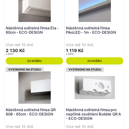
Nástěnná světelná římsa Éta -
Nástěnná světelná římsa
60cm - ECO-DESIGN
PikoLED - 1m - ECO-DESIGN
Více než 10 dnů
Více než 10 dnů
2 130 Kč
1 119 Kč
s DPH
s DPH
DO KOŠÍKU
DO KOŠÍKU
VYSTAVENO NA STUDIU
VYSTAVENO NA STUDIU
Nástěnná světelná římsa QR
Nástěnná světelná římsa pro
608 - 65cm - ECO-DESIGN
nepřímé osvětlení Bubble QR A
- ECO-DESIGN
Více než 10 dnů
Více než 10 dnů