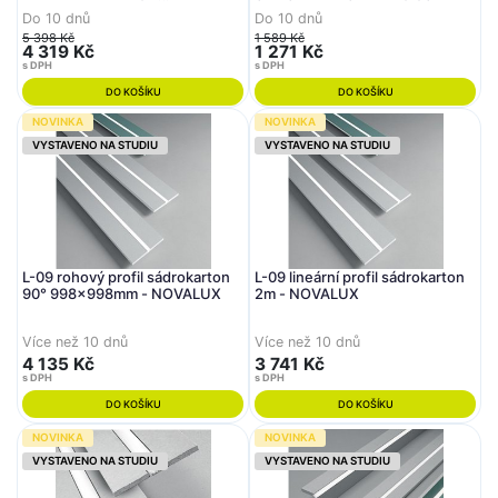
DEKOLIGHT
Do 10 dnů
Do 10 dnů
5 398 Kč
1 589 Kč
4 319 Kč
1 271 Kč
s DPH
s DPH
DO KOŠÍKU
DO KOŠÍKU
NOVINKA
NOVINKA
VYSTAVENO NA STUDIU
VYSTAVENO NA STUDIU
L-09 rohový profil sádrokarton
L-09 lineární profil sádrokarton
90° 998x998mm - NOVALUX
2m - NOVALUX
Více než 10 dnů
Více než 10 dnů
4 135 Kč
3 741 Kč
s DPH
s DPH
DO KOŠÍKU
DO KOŠÍKU
NOVINKA
NOVINKA
VYSTAVENO NA STUDIU
VYSTAVENO NA STUDIU