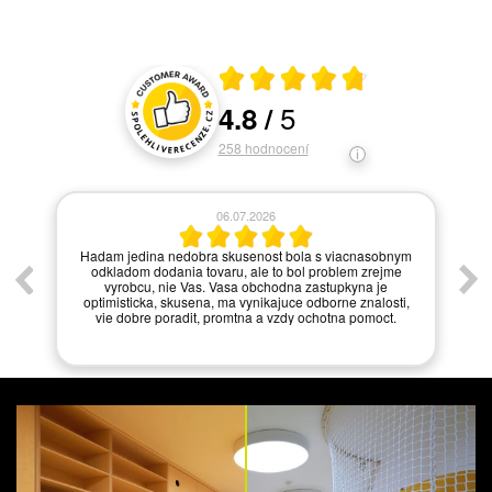
Průměrné hodnocení 4.8 z 5
5
4.8
/
Hodnocení a recenze zákazníků
258
hodnocení
06.07.2026
í.
Hadam jedina nedobra skusenost bola s viacnasobnym
odkladom dodania tovaru, ale to bol problem zrejme
vyrobcu, nie Vas. Vasa obchodna zastupkyna je
optimisticka, skusena, ma vynikajuce odborne znalosti,
vie dobre poradit, promtna a vzdy ochotna pomoct.