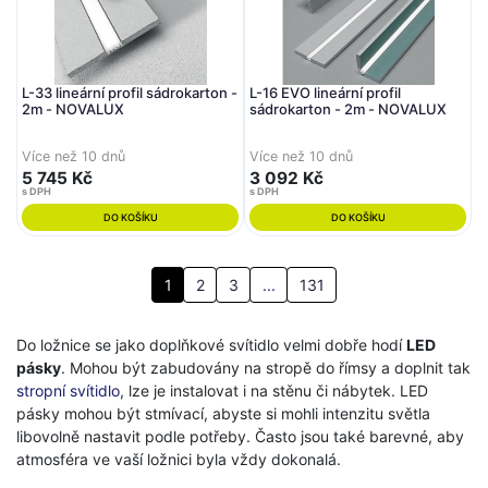
L-33 lineární profil sádrokarton -
L-16 EVO lineární profil
2m - NOVALUX
sádrokarton - 2m - NOVALUX
Více než 10 dnů
Více než 10 dnů
5 745 Kč
3 092 Kč
s DPH
s DPH
DO KOŠÍKU
DO KOŠÍKU
1
2
3
...
131
Do ložnice se jako doplňkové svítidlo velmi dobře hodí
LED
pásky
. Mohou být zabudovány na stropě do římsy a doplnit tak
stropní svítidlo
, lze je instalovat i na stěnu či nábytek. LED
pásky mohou být stmívací, abyste si mohli intenzitu světla
libovolně nastavit podle potřeby. Často jsou také barevné, aby
atmosféra ve vaší ložnici byla vždy dokonalá.