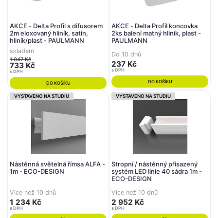
AKCE - Delta Profil s difusorem
AKCE - Delta Profil koncovka
2m eloxovaný hliník, satin,
2ks balení matný hliník, plast -
hliník/plast - PAULMANN
PAULMANN
skladem
Do 10 dnů
1 047 Kč
237 Kč
733 Kč
s DPH
s DPH
DO KOŠÍKU
DO KOŠÍKU
VYSTAVENO NA STUDIU
VYSTAVENO NA STUDIU
Nástěnná světelná římsa ALFA -
Stropní / nástěnný přisazený
1m - ECO-DESIGN
systém LED linie 40 sádra 1m -
ECO-DESIGN
Více než 10 dnů
Více než 10 dnů
1 234 Kč
2 952 Kč
s DPH
s DPH