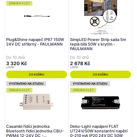
ZÁRUKA 5 LET
Plug&Shine napaječ IP67 150W
SimpLED Power Strip sada 5m
24V DC stříbrný - PAULMANN
teplá bílá 50W s krytím -
PAULMANN
Do 10 dnů
Do 10 dnů
3 320 Kč
2 678 Kč
s DPH
s DPH
DO KOŠÍKU
DO KOŠÍKU
VYSTAVENO NA STUDIU
VYSTAVENO NA STUDIU
ZÁRUKA 5 LET
ZÁRUKA 5 LET
Casambi řídící jednotka
Deko-Light napájení FLAT
Bluetooth řídící jednotka CBU-
UT24V/50W konstantní napětí
PWM4 12-24V DC -
0-210 mA IP20 24V DC 50W