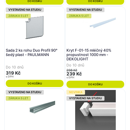
DO KOŠÍKU
DO KOŠÍKU
VYSTAVENO NA STUDIU
VYSTAVENO NA STUDIU
ZÁRUKA 5 LET
ZÁRUKA 5 LET
Sada 2 ks rohu Duo Profil 90°
Kryt F-01-15 mléčný 40%
šedý plast - PAULMANN
propustnost 1000 mm -
DEKOLIGHT
Do 10 dnů
Do 10 dnů
298 Kč
319 Kč
239 Kč
s DPH
s DPH
DO KOŠÍKU
DO KOŠÍKU
VYSTAVENO NA STUDIU
NOVINKA
ZÁRUKA 5 LET
VYSTAVENO NA STUDIU