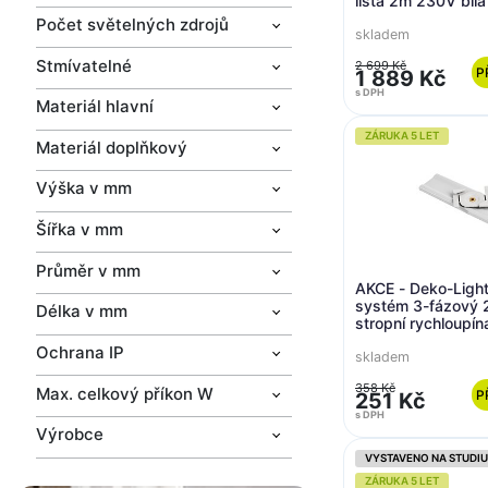
lišta 2m 230V bíl
2000
Počet světelných zdrojů
skladem
Stmívatelné
2 699 Kč
P
1 889 Kč
s DPH
Materiál hlavní
ZÁRUKA 5 LET
Materiál doplňkový
Výška v mm
Šířka v mm
Průměr v mm
AKCE - Deko-Light
systém 3-fázový 
Délka v mm
stropní rychloupín
RAL 9016 120
Ochrana IP
skladem
358 Kč
Max. celkový příkon W
P
251 Kč
s DPH
Výrobce
VYSTAVENO NA STUDIU
ZÁRUKA 5 LET