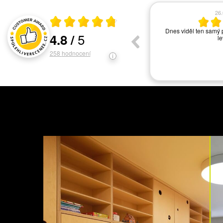
17.06.2026
13
Průměrné hodnocení 4.8 z 5
vše ok
Asi nejlepší světelné s
5
4.8
/
ochotný personál. Ve
Hodnocení a recenze zákazníků
svítidel. V
258
hodnocení