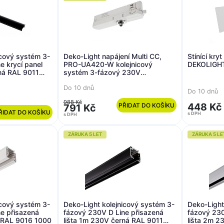
icový systém 3-
Deko-Light napájení Multi CC,
Stínící kry
e krycí panel
PRO-UA420-W kolejnicový
DEKOLIGH
rná RAL 9011
systém 3-fázový 230V
konstantní proud
Do 10 dnů
250/350/450/500 mA IP20 25-
Do 10 dnů
42V DC 6,30-21,00 W
988 Kč
448 Kč
PŘIDAT DO KOŠÍKU
791 Kč
ŘIDAT DO KOŠÍKU
s DPH
s DPH
ZÁRUKA 5 LET
ZÁRUKA 5 LE
icový systém 3-
Deko-Light kolejnicový systém 3-
Deko-Light
e přisazená
fázový 230V D Line přisazená
fázový 230
á RAL 9016 1000
lišta 1m 230V černá RAL 9011
lišta 2m 