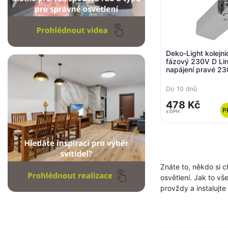
Deko-Light kolejn
fázový 230V D Lin
napájení pravé 2
7040 98,5
Do 10 dnů
478 Kč
P
s DPH
Znáte to, někdo si c
osvětlení. Jak to v
provždy a instalujte