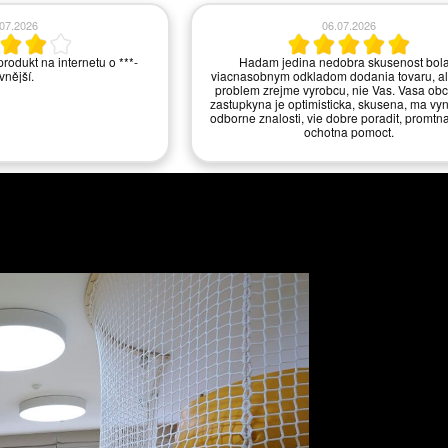
.06.2026
10.06.2026
tudio v Praze a okolí. Velmi
Ano, jste vzorový obchod.
lké množství vystavených
řele doporučuji.