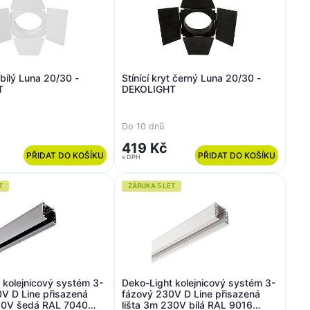
t bílý Luna 20/30 -
Stínící kryt černý Luna 20/30 -
T
DEKOLIGHT
Do 10 dnů
419 Kč
PŘIDAT DO KOŠÍKU
PŘIDAT DO KOŠÍKU
s DPH
T
ZÁRUKA 5 LET
 kolejnicový systém 3-
Deko-Light kolejnicový systém 3-
V D Line přisazená
fázový 230V D Line přisazená
230V šedá RAL 7040
lišta 3m 230V bílá RAL 9016