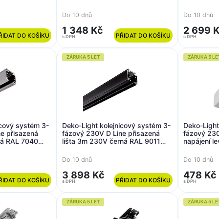
1000
2000
Do 10 dnů
Do 10 dnů
1 348 Kč
2 699 
ŘIDAT DO KOŠÍKU
PŘIDAT DO KOŠÍKU
s DPH
s DPH
ZÁRUKA 5 LET
ZÁRUKA 5 LE
icový systém 3-
Deko-Light kolejnicový systém 3-
Deko-Light
e přisazená
fázový 230V D Line přisazená
fázový 230
dá RAL 7040
lišta 3m 230V černá RAL 9011
napájení l
3000
7040 98,5
Do 10 dnů
Do 10 dnů
3 898 Kč
478 Kč
ŘIDAT DO KOŠÍKU
PŘIDAT DO KOŠÍKU
s DPH
s DPH
ZÁRUKA 5 LET
ZÁRUKA 5 LE