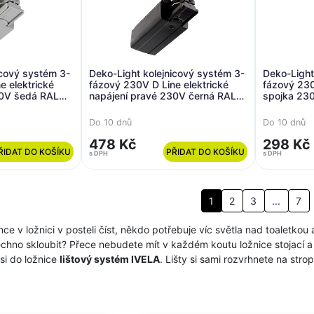
icový systém 3-
Deko-Light kolejnicový systém 3-
Deko-Light
e elektrické
fázový 230V D Line elektrické
fázový 230
30V šedá RAL
napájení pravé 230V černá RAL
spojka 230
9011 98,5
Do 10 dnů
Do 10 dnů
478 Kč
298 Kč
ŘIDAT DO KOŠÍKU
PŘIDAT DO KOŠÍKU
s DPH
s DPH
1
2
3
...
7
hce v ložnici v posteli číst, někdo potřebuje víc světla nad toaletkou 
šechno skloubit? Přece nebudete mít v každém koutu ložnice stojací 
 si do ložnice
lištový systém IVELA
. Lišty si sami rozvrhnete na strop