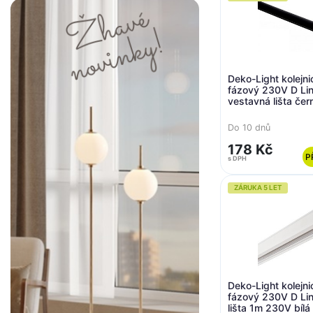
Deko-Light kolejn
fázový 230V D Lin
vestavná lišta če
1000
Do 10 dnů
178 Kč
P
s DPH
ZÁRUKA 5 LET
Deko-Light kolejn
fázový 230V D Lin
lišta 1m 230V bíl