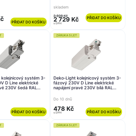
3000
skladem
3 898 Kč
Kč
PŘIDAT DO KOŠÍKU
2 729 Kč
PŘIDAT DO KOŠÍKU
s DPH
T
ZÁRUKA 5 LET
 kolejnicový systém 3-
Deko-Light kolejnicový systém 3-
V D Line elektrické
fázový 230V D Line elektrické
evé 230V šedá RAL
napájení pravé 230V bílá RAL
9016 98,5
Do 10 dnů
478 Kč
PŘIDAT DO KOŠÍKU
PŘIDAT DO KOŠÍKU
s DPH
T
ZÁRUKA 5 LET