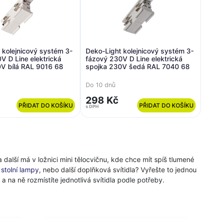
 kolejnicový systém 3-
Deko-Light kolejnicový systém 3-
V D Line elektrická
fázový 230V D Line elektrická
V bílá RAL 9016 68
spojka 230V šedá RAL 7040 68
Do 10 dnů
298 Kč
PŘIDAT DO KOŠÍKU
PŘIDAT DO KOŠÍKU
s DPH
a další má v ložnici mini tělocvičnu, kde chce mít spíš tlumené
a
stolní lampy
, nebo další doplňková svítidla? Vyřešte to jednou
 a na ně rozmístíte jednotlivá svítidla podle potřeby.