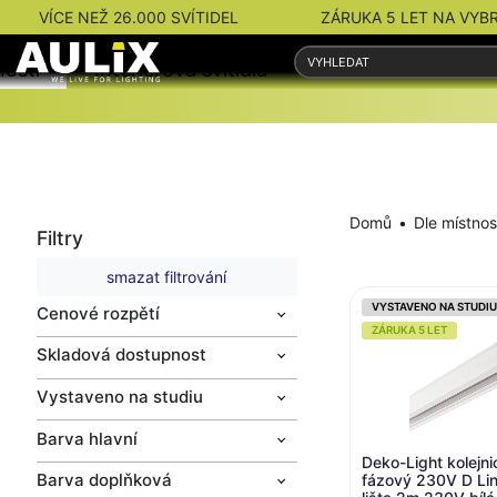
VÍCE NEŽ 26.000 SVÍTIDEL
ZÁRUKA 5 LET NA VYB
nosti
Interiérová svítidla
Venkovní svítidla
Domů
Dle místnos
Filtry
smazat filtrování
VYSTAVENO NA STUDIU
Cenové rozpětí
ZÁRUKA 5 LET
Skladová dostupnost
Vystaveno na studiu
Barva hlavní
Deko-Light kolejn
Barva doplňková
fázový 230V D Lin