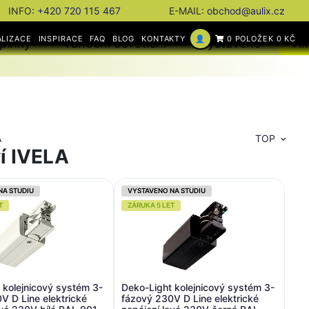
INFO:
+420 720 115 467
E-MAIL:
obchod@aulix.cz
ALIZACE
INSPIRACE
FAQ
BLOG
KONTAKTY
👤
0 POLOŽEK 0 KČ
plňky
Vánoční osvětlení
Vystaveno
Ak
A
TOP
ví IVELA
NA STUDIU
VYSTAVENO NA STUDIU
T
ZÁRUKA 5 LET
 kolejnicový systém 3-
Deko-Light kolejnicový systém 3-
V D Line elektrické
fázový 230V D Line elektrické