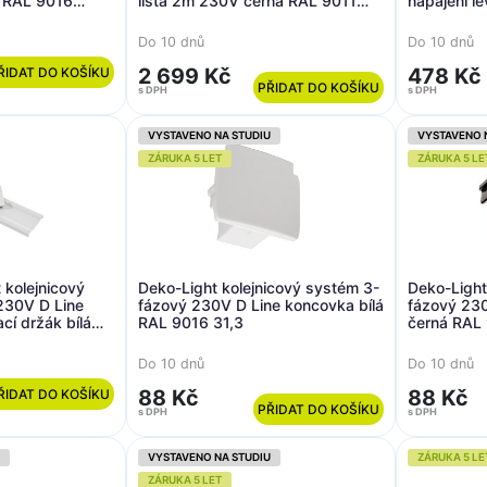
á RAL 9016
lišta 2m 230V černá RAL 9011
napájení l
2000
98,5
Do 10 dnů
Do 10 dnů
2 699 Kč
478 Kč
ŘIDAT DO KOŠÍKU
PŘIDAT DO KOŠÍKU
s DPH
s DPH
VYSTAVENO NA STUDIU
VYSTAVENO 
ZÁRUKA 5 LET
ZÁRUKA 5 LE
 kolejnicový
Deko-Light kolejnicový systém 3-
Deko-Light
230V D Line
fázový 230V D Line koncovka bílá
fázový 23
ací držák bílá
RAL 9016 31,3
černá RAL 
Do 10 dnů
Do 10 dnů
88 Kč
88 Kč
ŘIDAT DO KOŠÍKU
PŘIDAT DO KOŠÍKU
s DPH
s DPH
VYSTAVENO NA STUDIU
ZÁRUKA 5 LE
ZÁRUKA 5 LET