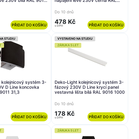
evé 230V bílá RAL 9016
napájení levé 230V černá RAL
9011 98,5
Do 10 dnů
478 Kč
PŘIDAT DO KOŠÍKU
PŘIDAT DO KOŠÍKU
s DPH
NA STUDIU
VYSTAVENO NA STUDIU
T
ZÁRUKA 5 LET
 kolejnicový systém 3-
Deko-Light kolejnicový systém 3-
0V D Line koncovka
fázový 230V D Line krycí panel
9011 31,3
vestavná lišta bílá RAL 9016 1000
Do 10 dnů
178 Kč
PŘIDAT DO KOŠÍKU
PŘIDAT DO KOŠÍKU
s DPH
T
ZÁRUKA 5 LET