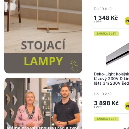
Do 10 dnů
1 348 Kč
P
s DPH
ZÁRUKA 5 LET
Deko-Light kolejn
fázový 230V D Lin
lišta 3m 230V še
3000
Do 10 dnů
3 898 Kč
P
s DPH
ZÁRUKA 5 LET