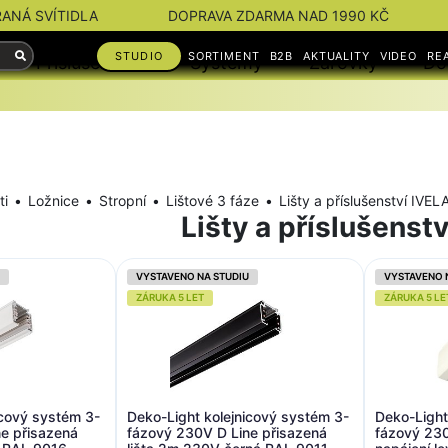
RANÁ SVÍTIDLA
DOPRAVA ZDARMA NAD 1990 KČ
STUDIO
SORTIMENT
B2B
AKTUALITY
VIDEO
RE
Příslušenství
Systémy
Žárovky
Do
ti
Ložnice
Stropní
Lištové 3 fáze
Lišty a příslušenství IVEL
Lišty a příslušenst
VYSTAVENO NA STUDIU
VYSTAVENO 
ZÁRUKA 5 LET
ZÁRUKA 5 LE
icový systém 3-
Deko-Light kolejnicový systém 3-
Deko-Light
e přisazená
fázový 230V D Line přisazená
fázový 230