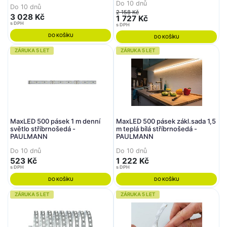
PAULMANN
Do 10 dnů
Do 10 dnů
2 158 Kč
3 028 Kč
1 727 Kč
s DPH
s DPH
DO KOŠÍKU
DO KOŠÍKU
ZÁRUKA 5 LET
ZÁRUKA 5 LET
MaxLED 500 pásek 1 m denní
MaxLED 500 pásek zákl.sada 1,5
světlo stříbrnošedá -
m teplá bílá stříbrnošedá -
PAULMANN
PAULMANN
Do 10 dnů
Do 10 dnů
523 Kč
1 222 Kč
s DPH
s DPH
DO KOŠÍKU
DO KOŠÍKU
ZÁRUKA 5 LET
ZÁRUKA 5 LET