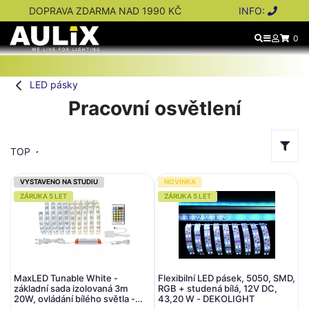
DOPRAVA ZDARMA NAD 1990 KČ
INFO:
0
LED pásky
Pracovní osvětlení
TOP
VYSTAVENO NA STUDIU
NOVINKA
ZÁRUKA 5 LET
ZÁRUKA 5 LET
MaxLED Tunable White -
Flexibilní LED pásek, 5050, SMD,
základní sada izolovaná 3m
RGB + studená bílá, 12V DC,
20W, ovládání bílého světla -
43,20 W - DEKOLIGHT