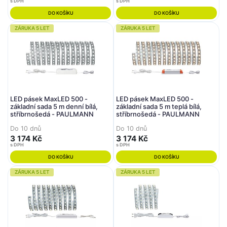
s DPH
s DPH
DO KOŠÍKU
DO KOŠÍKU
ZÁRUKA 5 LET
ZÁRUKA 5 LET
LED pásek MaxLED 500 -
LED pásek MaxLED 500 -
základní sada 5 m denní bílá,
základní sada 5 m teplá bílá,
stříbrnošedá - PAULMANN
stříbrnošedá - PAULMANN
Do 10 dnů
Do 10 dnů
3 174 Kč
3 174 Kč
s DPH
s DPH
DO KOŠÍKU
DO KOŠÍKU
ZÁRUKA 5 LET
ZÁRUKA 5 LET