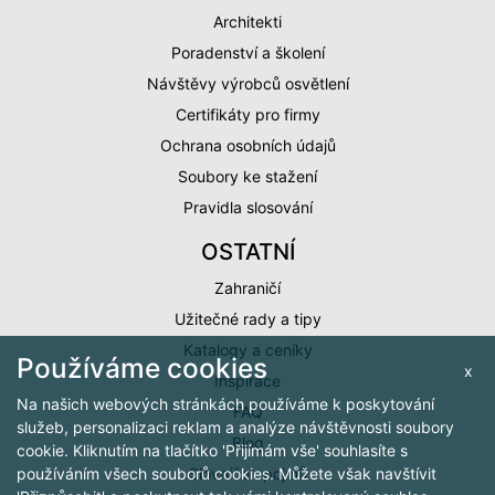
Architekti
Poradenství a školení
Návštěvy výrobců osvětlení
Certifikáty pro firmy
Ochrana osobních údajů
Soubory ke stažení
Pravidla slosování
OSTATNÍ
Zahraničí
Užitečné rady a tipy
Katalogy a ceníky
Používáme cookies
x
Inspirace
Na našich webových stránkách používáme k poskytování
FAQ
služeb, personalizaci reklam a analýze návštěvnosti soubory
Blog
cookie. Kliknutím na tlačítko 'Přijímám vše' souhlasíte s
Slovníček pojmů
používáním všech souborů cookies. Můžete však navštívit