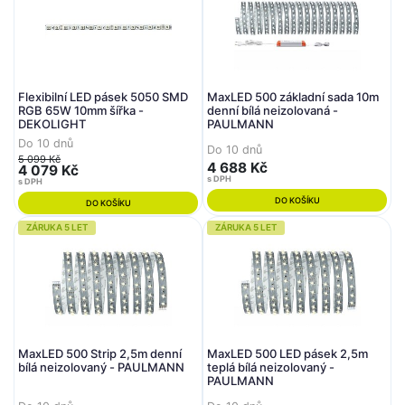
Flexibilní LED pásek 5050 SMD
MaxLED 500 základní sada 10m
RGB 65W 10mm šířka -
denní bílá neizolovaná -
DEKOLIGHT
PAULMANN
Do 10 dnů
Do 10 dnů
5 099 Kč
4 688 Kč
4 079 Kč
s DPH
s DPH
DO KOŠÍKU
DO KOŠÍKU
ZÁRUKA 5 LET
ZÁRUKA 5 LET
MaxLED 500 Strip 2,5m denní
MaxLED 500 LED pásek 2,5m
bílá neizolovaný - PAULMANN
teplá bílá neizolovaný -
PAULMANN