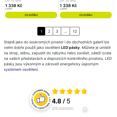
Do 10 dnů
Do 10 dnů
1 338 Kč
1 338 Kč
s DPH
s DPH
DO KOŠÍKU
DO KOŠÍKU
1
2
3
...
12
Stejně jako do soukromých prostor i do obchodních galerií lze
velmi dobře použít jako osvětlení
LED pásky
. Můžete je umístit
na strop, stěnu, zapustit do nábytku nebo zavěsit, záleží zcela
na vašich představách a dispozicích konkrétního prostoru. LED
pásky jsou výkonným a zároveň energeticky úsporným
systémem osvětlení
.
Průměrné hodnocení 4.8 z 5
5
4.8
/
Hodnocení a recenze zákazníků
258
hodnocení