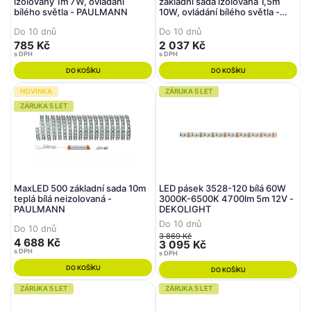
izolovaný 1m 7W, ovládání
základní sada izolovaná 1,5m
bílého světla - PAULMANN
10W, ovládání bílého světla -
PAULMANN
Do 10 dnů
Do 10 dnů
785 Kč
2 037 Kč
s DPH
s DPH
DO KOŠÍKU
DO KOŠÍKU
NOVINKA
ZÁRUKA 5 LET
ZÁRUKA 5 LET
MaxLED 500 základní sada 10m
LED pásek 3528-120 bílá 60W
teplá bílá neizolovaná -
3000K-6500K 4700lm 5m 12V -
PAULMANN
DEKOLIGHT
Do 10 dnů
Do 10 dnů
3 869 Kč
4 688 Kč
3 095 Kč
s DPH
s DPH
DO KOŠÍKU
DO KOŠÍKU
ZÁRUKA 5 LET
ZÁRUKA 5 LET