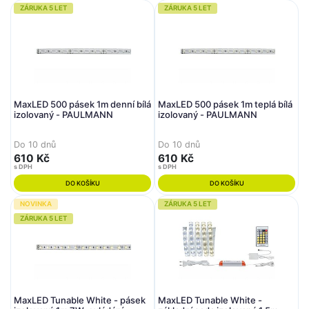
ZÁRUKA 5 LET
ZÁRUKA 5 LET
MaxLED 500 pásek 1m denní bílá
MaxLED 500 pásek 1m teplá bílá
izolovaný - PAULMANN
izolovaný - PAULMANN
Do 10 dnů
Do 10 dnů
610 Kč
610 Kč
s DPH
s DPH
DO KOŠÍKU
DO KOŠÍKU
NOVINKA
ZÁRUKA 5 LET
ZÁRUKA 5 LET
MaxLED Tunable White - pásek
MaxLED Tunable White -