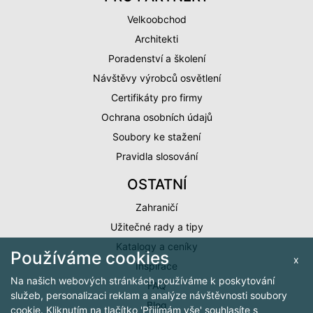
Velkoobchod
Architekti
Poradenství a školení
Návštěvy výrobců osvětlení
Certifikáty pro firmy
Ochrana osobních údajů
Soubory ke stažení
Pravidla slosování
OSTATNÍ
Zahraničí
Užitečné rady a tipy
Katalogy a ceníky
Používáme cookies
x
Inspirace
Na našich webových stránkách používáme k poskytování
FAQ
služeb, personalizaci reklam a analýze návštěvnosti soubory
Blog
cookie. Kliknutím na tlačítko 'Přijímám vše' souhlasíte s