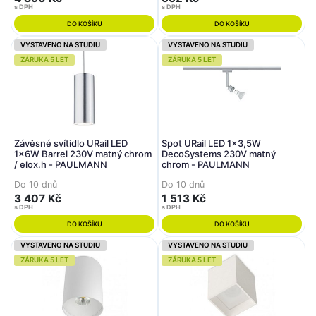
s DPH
s DPH
DO KOŠÍKU
DO KOŠÍKU
VYSTAVENO NA STUDIU
VYSTAVENO NA STUDIU
ZÁRUKA 5 LET
ZÁRUKA 5 LET
Závěsné svítidlo URail LED
Spot URail LED 1x3,5W
1x6W Barrel 230V matný chrom
DecoSystems 230V matný
/ elox.h - PAULMANN
chrom - PAULMANN
Do 10 dnů
Do 10 dnů
3 407 Kč
1 513 Kč
s DPH
s DPH
DO KOŠÍKU
DO KOŠÍKU
VYSTAVENO NA STUDIU
VYSTAVENO NA STUDIU
ZÁRUKA 5 LET
ZÁRUKA 5 LET