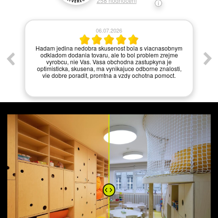
258
hodnocení
06.07.2026
í.
Hadam jedina nedobra skusenost bola s viacnasobnym
odkladom dodania tovaru, ale to bol problem zrejme
vyrobcu, nie Vas. Vasa obchodna zastupkyna je
optimisticka, skusena, ma vynikajuce odborne znalosti,
vie dobre poradit, promtna a vzdy ochotna pomoct.