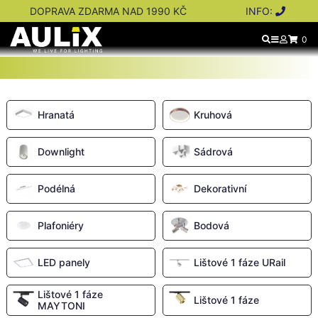
DOPRAVA ZDARMA NAD 1990 KČ
INFO:
0
Hranatá
Kruhová
Downlight
Sádrová
Podélná
Dekorativní
Plafoniéry
Bodová
LED panely
Lištové 1 fáze URail
Lištové 1 fáze
Lištové 1 fáze
MAYTONI