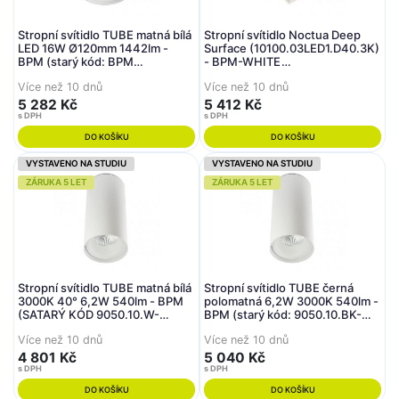
Stropní svítidlo TUBE matná bílá
Stropní svítidlo Noctua Deep
LED 16W Ø120mm 1442lm -
Surface (10100.03LED1.D40.3K)
BPM (starý kód: BPM
- BPM-WHITE
9052.SR.W-W.D40.3K)
(CRISMOSIL/MODULAR) (starý
Více než 10 dnů
Více než 10 dnů
kód: 10100.03LED1.D40.3K)
5 282 Kč
5 412 Kč
s DPH
s DPH
DO KOŠÍKU
DO KOŠÍKU
VYSTAVENO NA STUDIU
VYSTAVENO NA STUDIU
ZÁRUKA 5 LET
ZÁRUKA 5 LET
Stropní svítidlo TUBE matná bílá
Stropní svítidlo TUBE černá
3000K 40° 6,2W 540lm - BPM
polomatná 6,2W 3000K 540lm -
(SATARÝ KÓD 9050.10.W-
BPM (starý kód: 9050.10.BK-
W.D40.3K)
BK.D40.3K)
Více než 10 dnů
Více než 10 dnů
4 801 Kč
5 040 Kč
s DPH
s DPH
DO KOŠÍKU
DO KOŠÍKU