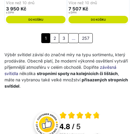
Více než 10 dnů
Více než 10 dnů
3 950 Kč
7 507 Kč
s DPH
s DPH
DO KOŠÍKU
DO KOŠÍKU
1
2
3
...
257
Výběr svítidel závisí do značné míry na typu sortimentu, který
prodáváte. Obecně platí, že moderní výkonné osvětlení vytváří
příjemnější atmosféru v celém obchodě. Doplňte
závěsná
svítidla
několika
stropními spoty na kolejnicích či lištách
,
máte na vybranou také velké množství
přisazených stropních
svítidel
.
Průměrné hodnocení 4.8 z 5
5
4.8
/
Hodnocení a recenze zákazníků