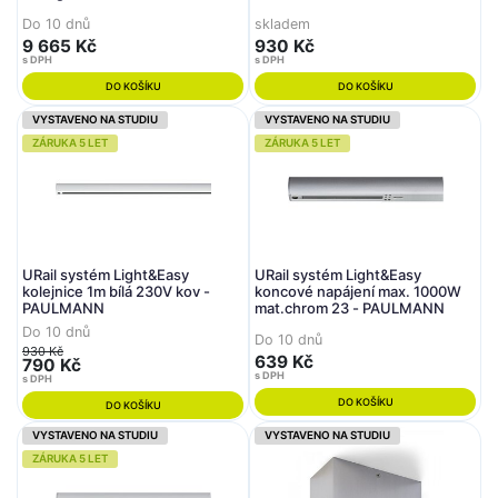
Do 10 dnů
skladem
9 665 Kč
930 Kč
s DPH
s DPH
DO KOŠÍKU
DO KOŠÍKU
VYSTAVENO NA STUDIU
VYSTAVENO NA STUDIU
ZÁRUKA 5 LET
ZÁRUKA 5 LET
URail systém Light&Easy
URail systém Light&Easy
kolejnice 1m bílá 230V kov -
koncové napájení max. 1000W
PAULMANN
mat.chrom 23 - PAULMANN
Do 10 dnů
Do 10 dnů
930 Kč
639 Kč
790 Kč
s DPH
s DPH
DO KOŠÍKU
DO KOŠÍKU
VYSTAVENO NA STUDIU
VYSTAVENO NA STUDIU
ZÁRUKA 5 LET