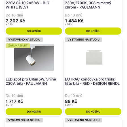
230V GU10 2x50W - BIG
230V,2700K, 308lm matný
WHITE (SLV)
chrom - PAULMANN
Do 10 dnů
Do 10 dnů
2 202 Kč
1 484 Kč
s DPH
s DPH
DO KOŠÍKU
DO KOŠÍKU
VYSTAVENO NA STUDIU
VYSTAVENO NA STUDIU
ZÁRUKA 5 LET
LED spot pro URail 5W, Shine
EUTRAC koncovka pro tříokr.
230V, bílá - PAULMANN
lištu bílá - RED - DESIGN RENDL
Do 10 dnů
Do 10 dnů
1 717 Kč
88 Kč
s DPH
s DPH
DO KOŠÍKU
DO KOŠÍKU
VYSTAVENO NA STUDIU
VYSTAVENO NA STUDIU