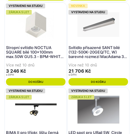
VYSTAVENO NA STUDIU
NOVINKA
ZÁRUKA 5 LET
VYSTAVENO NA STUDIU
Stropní svítidlo NOCTUA
Svítidlo přisazené SANT bílé
SQUARE bílé 100x100mm
(132-500K-20GEQ/TC, W)
max.50W GU5.3 - BPM-WHITE
barevné rozmezí MacAdama 3
(CRISMOSIL/MODULAR)
LED_MODUL 2x16W 2x1660lm -
Více než 10 dnů
Více než 10 dnů
HALLA
3 246 Kč
21 706 Kč
s DPH
s DPH
DO KOŠÍKU
DO KOŠÍKU
VYSTAVENO NA STUDIU
VYSTAVENO NA STUDIU
ZÁRUKA 5 LET
ZÁRUKA 5 LET
BIMA II pro tříokr. lištu černá
LED spot pro URail 5W, Circle