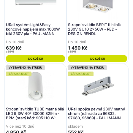
URail systém Light&Easy
Stropní svítidlo BERIT II hliník
koncové napájení max.1000W
230V GU10 2x50W - RED -
bílá 230V pla - PAULMANN
DESIGN RENDL
Do 10 dnů
Do 10 dnů
639 Kč
1 450 Kč
s DPH
s DPH
DO KOŠÍKU
DO KOŠÍKU
VYSTAVENO NA STUDIU
VYSTAVENO NA STUDIU
ZÁRUKA 5 LET
ZÁRUKA 5 LET
Stropní svítidlo TUBE matná bílá
URail spojka pevná 230V matný
LED 9,3W 40º 3000K 829lm -
chrom (náhrada za 96832,
BPM (starý kód: 9051.10.W-
97680, 96869) - PAULMANN
W.D40.3K)
Více než 10 dnů
skladem
4 850 Kč
552 Kč