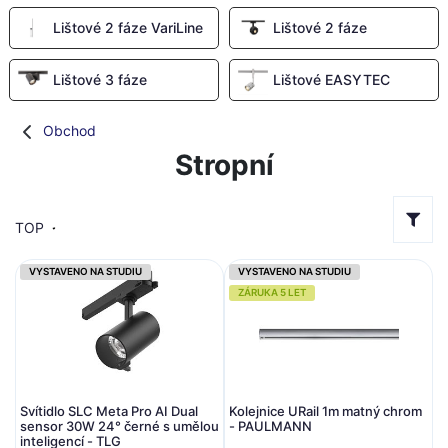
Lištové 2 fáze VariLine
Lištové 2 fáze
Lištové 3 fáze
Lištové EASYTEC
Obchod
Stropní
TOP
VYSTAVENO NA STUDIU
VYSTAVENO NA STUDIU
ZÁRUKA 5 LET
Svítidlo SLC Meta Pro AI Dual
Kolejnice URail 1m matný chrom
sensor 30W 24° černé s umělou
- PAULMANN
inteligencí - TLG