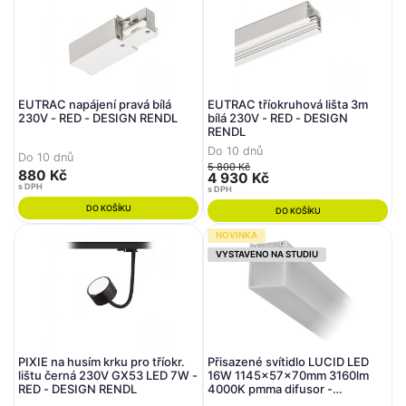
EUTRAC napájení pravá bílá
EUTRAC tříokruhová lišta 3m
230V - RED - DESIGN RENDL
bílá 230V - RED - DESIGN
RENDL
Do 10 dnů
Do 10 dnů
5 800 Kč
880 Kč
4 930 Kč
s DPH
s DPH
DO KOŠÍKU
DO KOŠÍKU
NOVINKA
VYSTAVENO NA STUDIU
PIXIE na husím krku pro tříokr.
Přisazené svítidlo LUCID LED
lištu černá 230V GX53 LED 7W -
16W 1145x57x70mm 3160lm
RED - DESIGN RENDL
4000K pmma difusor -
ARCHILIGHT