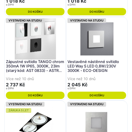
1 018 Kč
1 018 Kč
s DPH
s DPH
DO KOŠÍKU
DO KOŠÍKU
VYSTAVENO NA STUDIU
VYSTAVENO NA STUDIU
Zápustné svítidlo TANGO chrom
Vestavěné nástěnné svítidlo
350mA 1W IP65, 3000K, 23lm
LED Way S LED 0,8W/230V
(starý kód: AST 0833) - ASTRO
3000K - ECO-DESIGN
Lighting
Více než 10 dnů
Více než 10 dnů
2 737 Kč
2 045 Kč
s DPH
s DPH
DO KOŠÍKU
DO KOŠÍKU
VYSTAVENO NA STUDIU
VYSTAVENO NA STUDIU
ZÁRUKA 5 LET