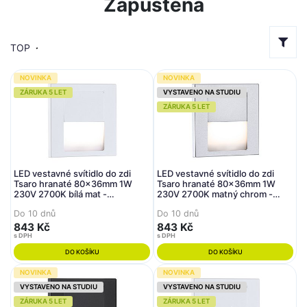
Zapuštěná
TOP
NOVINKA
NOVINKA
ZÁRUKA 5 LET
VYSTAVENO NA STUDIU
ZÁRUKA 5 LET
LED vestavné svítidlo do zdi
LED vestavné svítidlo do zdi
Tsaro hranaté 80x36mm 1W
Tsaro hranaté 80x36mm 1W
230V 2700K bílá mat -
230V 2700K matný chrom -
PAULMANN
PAULMANN
Do 10 dnů
Do 10 dnů
843 Kč
843 Kč
s DPH
s DPH
DO KOŠÍKU
DO KOŠÍKU
NOVINKA
NOVINKA
VYSTAVENO NA STUDIU
VYSTAVENO NA STUDIU
ZÁRUKA 5 LET
ZÁRUKA 5 LET