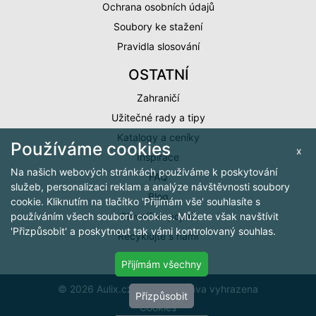
Ochrana osobních údajů
Soubory ke stažení
Pravidla slosování
OSTATNÍ
Zahraničí
Užitečné rady a tipy
Katalogy a ceníky
Používáme cookies
x
Inspirace
Na našich webových stránkách používáme k poskytování
FAQ
služeb, personalizaci reklam a analýze návštěvnosti soubory
Blog
cookie. Kliknutím na tlačítko 'Přijímám vše' souhlasíte s
Slovníček pojmů
používáním všech souborů cookies. Můžete však navštívit
'Přizpůsobit' a poskytnout tak vámi kontrolovaný souhlas.
Recyklujte s námi
Přijímám všechny
© 2026 Aulix.cz, všechna práva vyhrazena
Přizpůsobit
Cookies