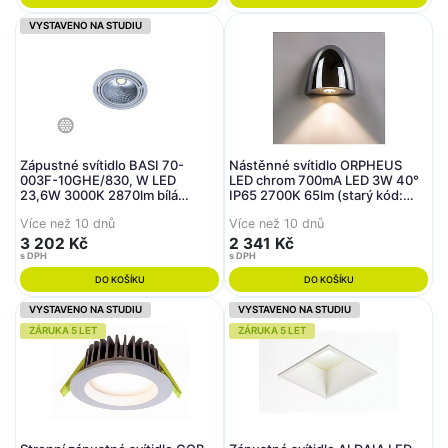
VYSTAVENO NA STUDIU
Zápustné svítidlo BASI 70-
Nástěnné svítidlo ORPHEUS
003F-10GHE/830, W LED
LED chrom 700mA LED 3W 40°
23,6W 3000K 2870lm bílá
IP65 2700K 65lm (starý kód:
165mm - HALLA
AST 7369) - ASTRO Lighting
Více než 10 dnů
Více než 10 dnů
3 202 Kč
2 341 Kč
s DPH
s DPH
DO KOŠÍKU
DO KOŠÍKU
VYSTAVENO NA STUDIU
VYSTAVENO NA STUDIU
ZÁRUKA 5 LET
ZÁRUKA 5 LET