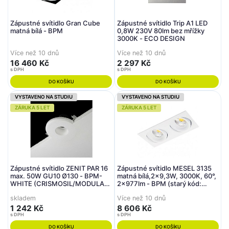
Zápustné svítidlo Gran Cube
Zápustné svítidlo Trip A1 LED
matná bílá - BPM
0,8W 230V 80lm bez mřížky
3000K - ECO DESIGN
Více než 10 dnů
Více než 10 dnů
16 460 Kč
2 297 Kč
s DPH
s DPH
DO KOŠÍKU
DO KOŠÍKU
VYSTAVENO NA STUDIU
VYSTAVENO NA STUDIU
ZÁRUKA 5 LET
ZÁRUKA 5 LET
Zápustné svítidlo ZENIT PAR 16
Zápustné svítidlo MESEL 3135
max. 50W GU10 Ø130 - BPM-
matná bílá,2x9,3W, 3000K, 60°,
WHITE (CRISMOSIL/MODULAR)
2x977lm - BPM (starý kód:
(starý kód: 10123.02
3135.W-W.D60.3K)
skladem
Více než 10 dnů
1 242 Kč
8 606 Kč
s DPH
s DPH
DO KOŠÍKU
DO KOŠÍKU