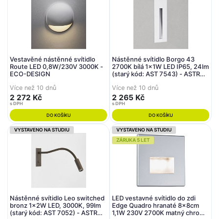
Vestavěné nástěnné svítidlo
Nástěnné svítidlo Borgo 43
Route LED 0,8W/230V 3000K -
2700K bílá 1x1W LED IP65, 24lm
ECO-DESIGN
(starý kód: AST 7543) - ASTRO
Lighting
Více než 10 dnů
Více než 10 dnů
2 272 Kč
2 265 Kč
s DPH
s DPH
DO KOŠÍKU
DO KOŠÍKU
VYSTAVENO NA STUDIU
VYSTAVENO NA STUDIU
ZÁRUKA 5 LET
Nástěnné svítidlo Leo switched
LED vestavné svítidlo do zdi
bronz 1x2W LED, 3000K, 99lm
Edge Quadro hranaté 8x8cm
(starý kód: AST 7052) - ASTRO
1,1W 230V 2700K matný chrom -