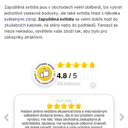
Zapuštěná svítidla jsou v obchodech velmi oblíbená, lze vybrat
jednotlivé vestavné bodovky, ale také svítidla hned s několika
světelnými zdroji
.
Zapuštěná svítidla
se velmi dobře hodí do
zkušebních kabinek, na stěny nebo do podhledů. Fantazii se
meze nekladou, osvětlete vaše zboží tak, aby bylo pro
zákazníky atraktivní.
Průměrné hodnocení 4.8 z 5
5
4.8
/
Hodnocení a recenze zákazníků
258
hodnocení
06.07.2026
í.
Hadam jedina nedobra skusenost bola s viacnasobnym
odkladom dodania tovaru, ale to bol problem zrejme
vyrobcu, nie Vas. Vasa obchodna zastupkyna je
optimisticka, skusena, ma vynikajuce odborne znalosti,
vie dobre poradit, promtna a vzdy ochotna pomoct.