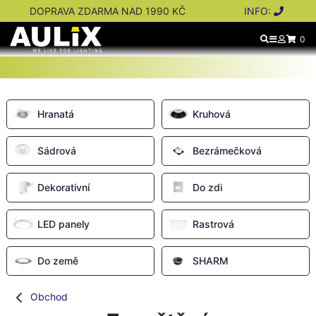
DOPRAVA ZDARMA NAD 1990 KČ
INFO:
0
Hranatá
Kruhová
Sádrová
Bezrámečková
Dekorativní
Do zdi
LED panely
Rastrová
Do země
SHARM
Obchod