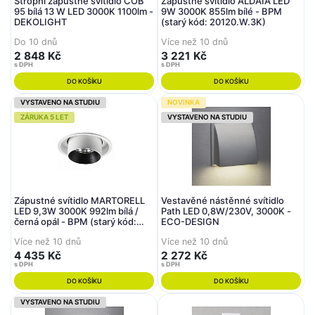
Stropní zápustné svítidlo COB
Zápustné svítidlo ALDAIA LED
95 bílá 13 W LED 3000K 1100lm -
9W 3000K 855lm bílé - BPM
DEKOLIGHT
(starý kód: 20120.W.3K)
Do 10 dnů
Více než 10 dnů
2 848 Kč
3 221 Kč
s DPH
s DPH
DO KOŠÍKU
DO KOŠÍKU
VYSTAVENO NA STUDIU
NOVINKA
ZÁRUKA 5 LET
VYSTAVENO NA STUDIU
Zápustné svítidlo MARTORELL
Vestavěné nástěnné svítidlo
LED 9,3W 3000K 992lm bílá /
Path LED 0,8W/230V, 3000K -
černá opál - BPM (starý kód:
ECO-DESIGN
20115.W-BK.D38.OP)
Více než 10 dnů
Více než 10 dnů
4 435 Kč
2 272 Kč
s DPH
s DPH
DO KOŠÍKU
DO KOŠÍKU
VYSTAVENO NA STUDIU