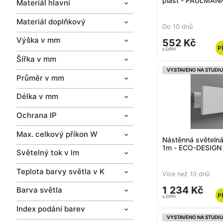
plast - PAULMAN
Materiál hlavní
Materiál doplňkový
Do 10 dnů
Výška v mm
552 Kč
P
s DPH
Šířka v mm
VYSTAVENO NA STUDIU
Průměr v mm
Délka v mm
Ochrana IP
Max. celkový příkon W
Nástěnná světelná řím
1m - ECO-DESIGN
Světelný tok v lm
Teplota barvy světla v K
Více než 10 dnů
1 234 Kč
Barva světla
P
s DPH
Index podání barev
VYSTAVENO NA STUDIU