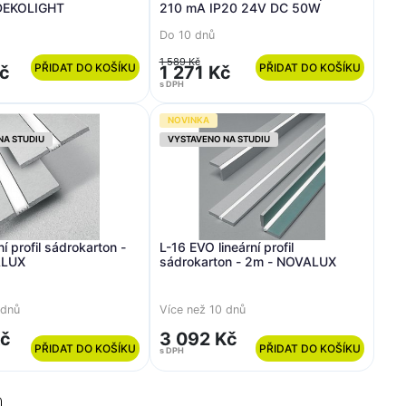
DEKOLIGHT
210 mA IP20 24V DC 50W
Do 10 dnů
1 589 Kč
PŘIDAT DO KOŠÍKU
PŘIDAT DO KOŠÍKU
Kč
1 271 Kč
s DPH
NOVINKA
NA STUDIU
VYSTAVENO NA STUDIU
ní profil sádrokarton -
L-16 EVO lineární profil
ALUX
sádrokarton - 2m - NOVALUX
 dnů
Více než 10 dnů
Kč
3 092 Kč
PŘIDAT DO KOŠÍKU
PŘIDAT DO KOŠÍKU
s DPH