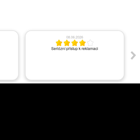
08.06.2026
Seriózní přístup k reklamaci
A
s