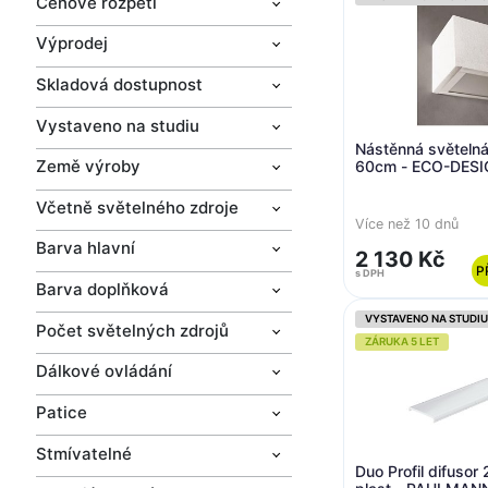
Cenové rozpětí
Výprodej
Skladová dostupnost
Vystaveno na studiu
Nástěnná světelná
Země výroby
60cm - ECO-DESI
Včetně světelného zdroje
Více než 10 dnů
Barva hlavní
2 130 Kč
P
s DPH
Barva doplňková
VYSTAVENO NA STUDIU
Počet světelných zdrojů
ZÁRUKA 5 LET
Dálkové ovládání
Patice
Stmívatelné
Duo Profil difusor