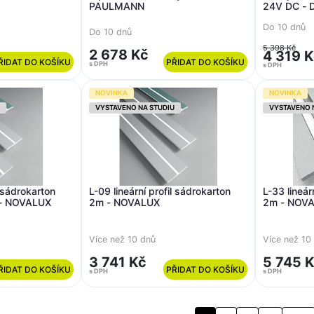
PAULMANN
24V DC - 
Do 10 dnů
Do 10 dnů
5 398 Kč
2 678 Kč
4 319 
ŘIDAT DO KOŠÍKU
PŘIDAT DO KOŠÍKU
s DPH
s DPH
NOVINKA
NOVINKA
VYSTAVENO NA STUDIU
VYSTAVENO 
 sádrokarton
L-09 lineární profil sádrokarton
L-33 lineár
- NOVALUX
2m - NOVALUX
2m - NOV
Více než 10 dnů
Více než 10
3 741 Kč
5 745 
ŘIDAT DO KOŠÍKU
PŘIDAT DO KOŠÍKU
s DPH
s DPH