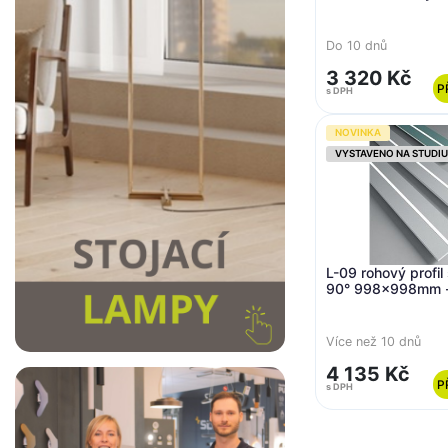
Do 10 dnů
3 320 Kč
P
s DPH
NOVINKA
VYSTAVENO NA STUDIU
L-09 rohový profil
90° 998x998mm 
Více než 10 dnů
4 135 Kč
P
s DPH