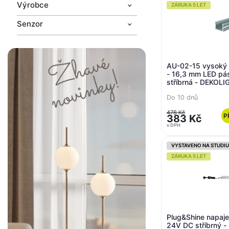
Výrobce
ZÁRUKA 5 LET
Senzor
AU-02-15 vysoký U
- 16,3 mm LED pá
stříbrná - DEKOLI
Do 10 dnů
478 Kč
P
383 Kč
s DPH
VYSTAVENO NA STUDIU
ZÁRUKA 5 LET
Plug&Shine napaj
24V DC stříbrný