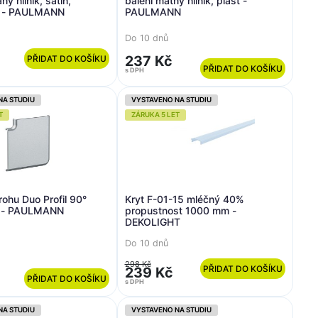
ý hliník, satin,
balení matný hliník, plast -
st - PAULMANN
PAULMANN
Do 10 dnů
237 Kč
PŘIDAT DO KOŠÍKU
PŘIDAT DO KOŠÍKU
s DPH
NA STUDIU
VYSTAVENO NA STUDIU
T
ZÁRUKA 5 LET
rohu Duo Profil 90°
Kryt F-01-15 mléčný 40%
t - PAULMANN
propustnost 1000 mm -
DEKOLIGHT
Do 10 dnů
298 Kč
PŘIDAT DO KOŠÍKU
239 Kč
PŘIDAT DO KOŠÍKU
s DPH
NA STUDIU
VYSTAVENO NA STUDIU