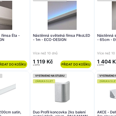
 římsa Éta -
Nástěnná světelná římsa PikoLED
Nástěnná s
GN
- 1m - ECO-DESIGN
- 65cm - 
Více než 10 dnů
Více než 10
1 119 Kč
1 404 
ŘIDAT DO KOŠÍKU
PŘIDAT DO KOŠÍKU
s DPH
s DPH
VYSTAVENO NA STUDIU
VYSTAVENO 
ZÁRUKA 5 LET
ZÁRUKA 5 LE
 200cm satin,
Duo Profil koncovka 2ks balení
AKCE - Delt