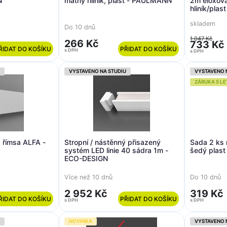
N
matný hliník, plast - PAULMANN
2m eloxovan
hliník/pla
skladem
Do 10 dnů
1 047 Kč
266 Kč
733 Kč
ŘIDAT DO KOŠÍKU
PŘIDAT DO KOŠÍKU
s DPH
s DPH
VYSTAVENO NA STUDIU
VYSTAVENO 
ZÁRUKA 5 LE
sa ALFA -
Stropní / nástěnný přisazený
Sada 2 ks 
systém LED linie 40 sádra 1m -
šedý plas
ECO-DESIGN
Více než 10 dnů
Do 10 dnů
2 952 Kč
319 Kč
ŘIDAT DO KOŠÍKU
PŘIDAT DO KOŠÍKU
s DPH
s DPH
NOVINKA
VYSTAVENO 