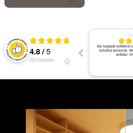
17.06.2026
13
Průměrné hodnocení 4.8 z 5
vše ok
Asi nejlepší světelné s
5
4.8
/
ochotný personál. Ve
Hodnocení a recenze zákazníků
svítidel. V
258
hodnocení