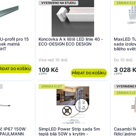
VYSTAVENO NA STUDIU
ZÁRUKA 5 LE
-profil pro 15
Koncovka A k liště LED linie 40 -
MaxLED Tun
sek matná
ECO-DESIGN ECO DESIGN
sada izolo
GHT
bílého sv
Více než 10 dnů
Do 10 dnů
109 Kč
3 028 
ŘIDAT DO KOŠÍKU
PŘIDAT DO KOŠÍKU
s DPH
s DPH
ZÁRUKA 5 LET
VYSTAVENO 
ZÁRUKA 5 LE
eč IP67 150W
SimpLED Power Strip sada 5m
Casambi ří
 - PAULMANN
teplá bílá 50W s krytím -
řídící jed