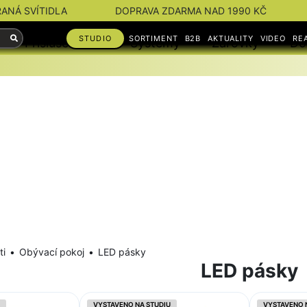
RANÁ SVÍTIDLA
DOPRAVA ZDARMA NAD 1990 KČ
STUDIO
SORTIMENT
B2B
AKTUALITY
VIDEO
RE
Příslušenství
Systémy
Žárovky
Do
ti
Obývací pokoj
LED pásky
LED pásky
VYSTAVENO NA STUDIU
VYSTAVENO 