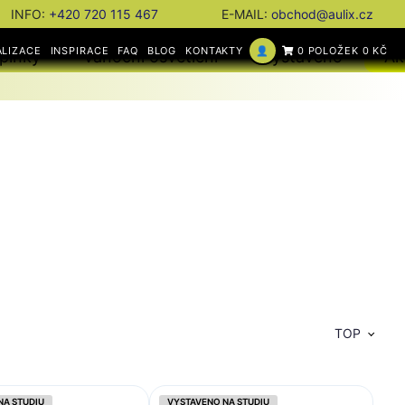
INFO:
+420 720 115 467
E-MAIL:
obchod@aulix.cz
ALIZACE
INSPIRACE
FAQ
BLOG
KONTAKTY
👤
0 POLOŽEK 0 KČ
plňky
Vánoční osvětlení
Vystaveno
Ak
TOP
NA STUDIU
VYSTAVENO NA STUDIU