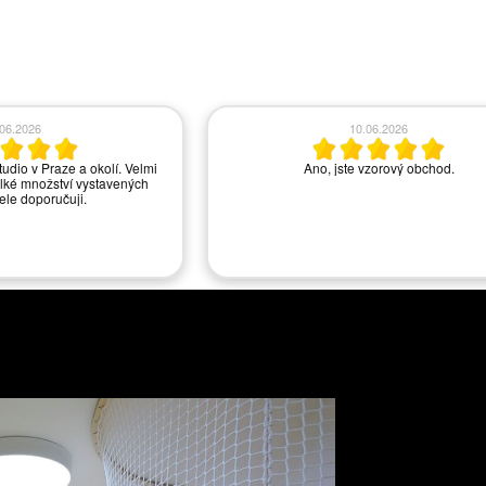
.06.2026
10.06.2026
tudio v Praze a okolí. Velmi
Ano, jste vzorový obchod.
lké množství vystavených
řele doporučuji.