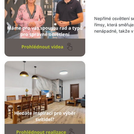
Nepřímé osvětlení s
římsy, která směřuje
nenápadné, takže v i