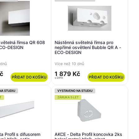
větelná římsa QR 608
Nástěnná světelná římsa pro
ECO-DESIGN
nepřímé osvětlení Bubble QR A -
ECO-DESIGN
 dnů
Více než 10 dnů
Kč
1 879 Kč
PŘIDAT DO KOŠÍKU
PŘIDAT DO KOŠÍKU
s DPH
NA STUDIU
VYSTAVENO NA STUDIU
T
ZÁRUKA 5 LET
a Profil s difusorem
AKCE - Delta Profil koncovka 2ks