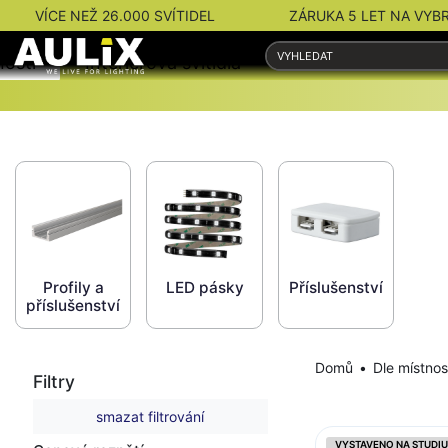
VÍCE NEŽ 26.000 SVÍTIDEL
ZÁRUKA 5 LET NA VYB
nosti
Interiérová svítidla
Venkovní svítidla
Profily a
LED pásky
Příslušenství
příslušenství
Domů
Dle místnos
Filtry
smazat filtrování
VYSTAVENO NA STUDIU