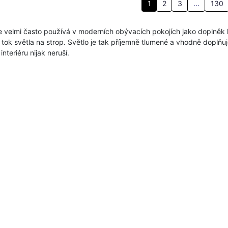
1
2
3
...
130
e velmi často používá v moderních obývacích pokojích jako doplněk
 tok světla na strop. Světlo je tak příjemně tlumené a vhodně doplňuje 
nteriéru nijak neruší.