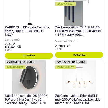
ZÁRUKA 5 LET
KARPO TL, LED stojací svítidlo,
Závěsné svítidlo TUBULAR 40
černá, 3000K - BIG WHITE
LED 16W Ø40mm 3000K 485lm
(SLV)
- BPM (starý kód:
20192.04.PN.BK.D20.3K)
Do 10 dnů
Více než 10 dnů
7 613 Kč
4 381 Kč
6 852 Kč
s DPH
s DPH
DO KOŠÍKU
DO KOŠÍKU
VYSTAVENO NA STUDIU
VYSTAVENO NA STUDIU
ZÁRUKA 5 LET
ZÁRUKA 5 LET
Nástěnné svítidlo IOS 3000K
Závěsné svítidlo Erich 5xE14
9W teplá bílá černý kov 2
max 200W bílá/mosaz kov/sklo
světelné zdroje - MAYTONI
matné sklo - MAYTONI