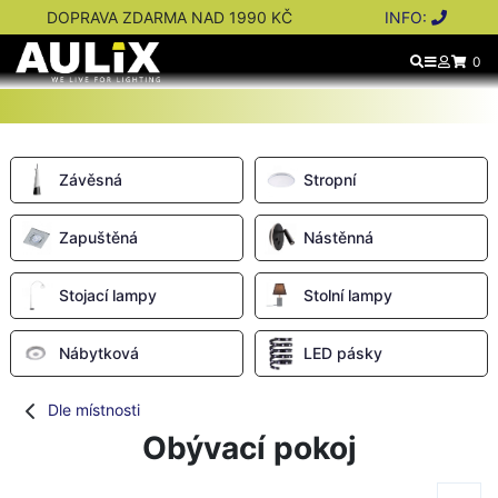
DOPRAVA ZDARMA NAD 1990 KČ
INFO:
0
Závěsná
Stropní
Zapuštěná
Nástěnná
Stojací lampy
Stolní lampy
Nábytková
LED pásky
Dle místnosti
Obývací pokoj