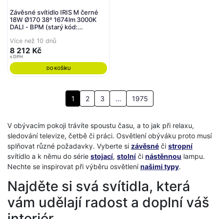
Závěsné svítidlo IRIS M černé
18W Ø170 38º 1674lm 3000K
DALI - BPM (starý kód:
20203.M.PN.BK.3K.DA)
Více než 10 dnů
8 212 Kč
s DPH
DO KOŠÍKU
1
2
3
...
1975
V obývacím pokoji trávíte spoustu času, a to jak při relaxu,
sledování televize, četbě či práci. Osvětlení obýváku proto musí
splňovat různé požadavky. Vyberte si
závěsné
či
stropní
svítidlo a k němu do série
stojací
,
stolní
či
nástěnnou
lampu.
Nechte se inspirovat při výběru osvětlení
našimi typy
.
Najděte si svá svítidla, která
vám udělají radost a doplní váš
interiér.