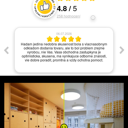
5
4.8
/
Hodnocení a recenze zákazníků
258
hodnocení
06.07.2026
í.
Hadam jedina nedobra skusenost bola s viacnasobnym
odkladom dodania tovaru, ale to bol problem zrejme
vyrobcu, nie Vas. Vasa obchodna zastupkyna je
optimisticka, skusena, ma vynikajuce odborne znalosti,
vie dobre poradit, promtna a vzdy ochotna pomoct.