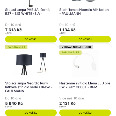
Stojací lampa PHELIA, černá,
Stolní lampa Neordic Mik beton
E27 - BIG WHITE (SLV)
- PAULMANN
Do 10 dnů
Do 10 dnů
7 613 Kč
1 134 Kč
s DPH
s DPH
DO KOŠÍKU
DO KOŠÍKU
ZÁRUKA 5 LET
VYSTAVENO NA STUDIU
ZÁRUKA 5 LET
Stojací lampa Neordic Rurik
Nástěnné svítidlo Elena LED bílé
látkové stínidlo šedé / dřevo -
3W 269lm 3000K - BPM
PAULMANN
Do 10 dnů
Více než 10 dnů
5 940 Kč
2 131 Kč
s DPH
s DPH
DO KOŠÍKU
DO KOŠÍKU