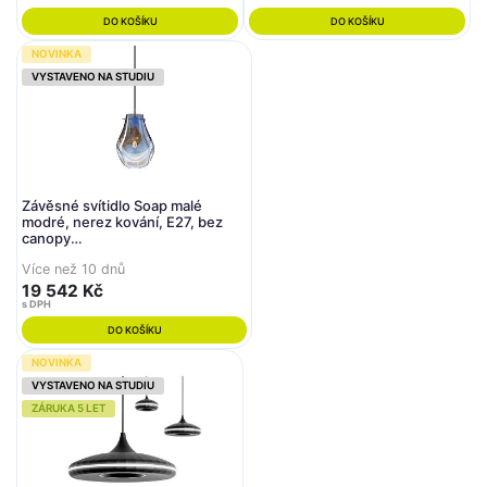
DO KOŠÍKU
DO KOŠÍKU
NOVINKA
VYSTAVENO NA STUDIU
Závěsné svítidlo Soap malé
modré, nerez kování, E27, bez
canopy
(1/60/95107/B/600LB/270/A/2,5)
Více než 10 dnů
- BOMMA
19 542 Kč
s DPH
DO KOŠÍKU
NOVINKA
VYSTAVENO NA STUDIU
ZÁRUKA 5 LET