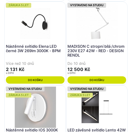
ZÁRUKA 5 LET
VYSTAVENO NA STUDIU
Nástěnné svítidlo Elena LED
MADISON C stropní bílá /chrom
černé 3W 269lm 3000K - BPM
230V E27 42W - RED - DESIGN
RENDL
Více než 10 dnů
Do 10 dnů
2 131 Kč
12 500 Kč
s DPH
s DPH
DO KOŠÍKU
DO KOŠÍKU
VYSTAVENO NA STUDIU
VYSTAVENO NA STUDIU
ZÁRUKA 5 LET
ZÁRUKA 5 LET
Nástěnné svítidlo IOS 3000K
LED závěsné svítidlo Lento 42W