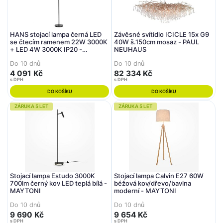
HANS stojací lampa černá LED
Závěsné svítidlo ICICLE 15x G9
se čtecím ramenem 22W 3000K
40W š.150cm mosaz - PAUL
+ LED 4W 3000K IP20 -
NEUHAUS
LEUCHTEN DIREKT / JUST
Do 10 dnů
Do 10 dnů
LIGHT
4 091 Kč
82 334 Kč
s DPH
s DPH
DO KOŠÍKU
DO KOŠÍKU
ZÁRUKA 5 LET
ZÁRUKA 5 LET
Stojací lampa Estudo 3000K
Stojací lampa Calvin E27 60W
700lm černý kov LED teplá bílá -
béžová kov/dřevo/bavlna
MAYTONI
moderní - MAYTONI
Do 10 dnů
Do 10 dnů
9 690 Kč
9 654 Kč
s DPH
s DPH