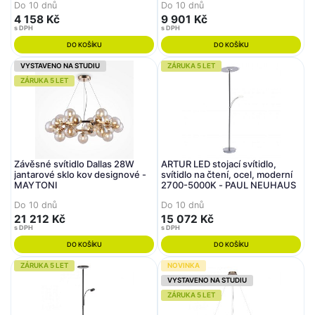
Do 10 dnů
Do 10 dnů
4 158 Kč
9 901 Kč
s DPH
s DPH
DO KOŠÍKU
DO KOŠÍKU
VYSTAVENO NA STUDIU
ZÁRUKA 5 LET
ZÁRUKA 5 LET
Závěsné svítidlo Dallas 28W
ARTUR LED stojací svítidlo,
jantarové sklo kov designové -
svítidlo na čtení, ocel, moderní
MAYTONI
2700-5000K - PAUL NEUHAUS
Do 10 dnů
Do 10 dnů
21 212 Kč
15 072 Kč
s DPH
s DPH
DO KOŠÍKU
DO KOŠÍKU
ZÁRUKA 5 LET
NOVINKA
VYSTAVENO NA STUDIU
ZÁRUKA 5 LET