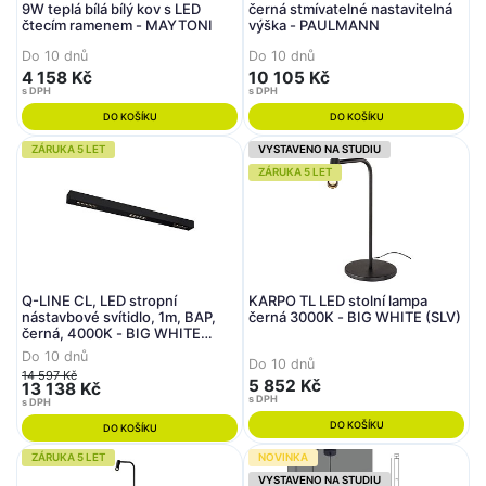
9W teplá bílá bílý kov s LED
černá stmívatelné nastavitelná
čtecím ramenem - MAYTONI
výška - PAULMANN
Do 10 dnů
Do 10 dnů
4 158 Kč
10 105 Kč
s DPH
s DPH
DO KOŠÍKU
DO KOŠÍKU
ZÁRUKA 5 LET
VYSTAVENO NA STUDIU
ZÁRUKA 5 LET
Q-LINE CL, LED stropní
KARPO TL LED stolní lampa
nástavbové svítidlo, 1m, BAP,
černá 3000K - BIG WHITE (SLV)
černá, 4000K - BIG WHITE
(SLV)
Do 10 dnů
Do 10 dnů
14 597 Kč
5 852 Kč
13 138 Kč
s DPH
s DPH
DO KOŠÍKU
DO KOŠÍKU
ZÁRUKA 5 LET
NOVINKA
VYSTAVENO NA STUDIU