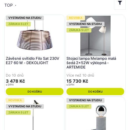
TOP
VYSTAVENO NA STUDIU
NOVINKA
ZÁRUKA 5 LET
VYSTAVENO NA STUDIU
ZÁRUKA 5 LET
Závěsné svítidlo Filo Sat 230V
Stojací lampa Melampo malá
E27 60 W - DEKOLIGHT
šedá 2x52W výklopná -
ARTEMIDE
Do 10 dnů
Více než 10 dnů
3 478 Kč
15 730 Kč
s DPH
s DPH
DO KOŠÍKU
DO KOŠÍKU
NOVINKA
VYSTAVENO NA STUDIU
VYSTAVENO NA STUDIU
ZÁRUKA 5 LET
ZÁRUKA 5 LET