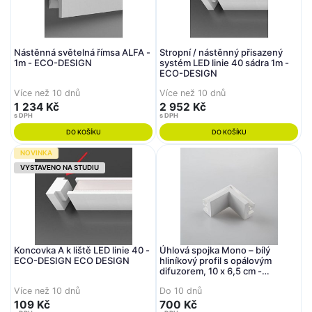
Nástěnná světelná římsa ALFA -
Stropní / nástěnný přisazený
1m - ECO-DESIGN
systém LED linie 40 sádra 1m -
ECO-DESIGN
Více než 10 dnů
Více než 10 dnů
1 234 Kč
2 952 Kč
s DPH
s DPH
DO KOŠÍKU
DO KOŠÍKU
NOVINKA
VYSTAVENO NA STUDIU
Koncovka A k liště LED linie 40 -
Úhlová spojka Mono – bílý
ECO-DESIGN ECO DESIGN
hliníkový profil s opálovým
difuzorem, 10 x 6,5 cm -
FANEUROPE
Více než 10 dnů
Do 10 dnů
109 Kč
700 Kč