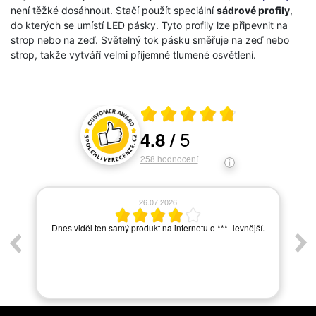
není těžké dosáhnout. Stačí použít speciální
sádrové profily
,
do kterých se umístí LED pásky. Tyto profily lze připevnit na
strop nebo na zeď. Světelný tok pásku směřuje na zeď nebo
strop, takže vytváří velmi příjemné tlumené osvětlení.
Průměrné hodnocení 4.8 z 5
5
4.8
/
Hodnocení a recenze zákazníků
258
hodnocení
06.07.2026
í.
Hadam jedina nedobra skusenost bola s viacnasobnym
odkladom dodania tovaru, ale to bol problem zrejme
vyrobcu, nie Vas. Vasa obchodna zastupkyna je
optimisticka, skusena, ma vynikajuce odborne znalosti,
vie dobre poradit, promtna a vzdy ochotna pomoct.