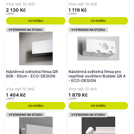
Více než 10 dnů
Více než 10 dnů
2 130 Kč
1 119 Kč
s DPH
s DPH
DO KOŠÍKU
DO KOŠÍKU
VYSTAVENO NA STUDIU
VYSTAVENO NA STUDIU
Nástěnná světelná římsa QR
Nástěnná světelná římsa pro
608 - 65cm - ECO-DESIGN
nepřímé osvětlení Bubble QR A
- ECO-DESIGN
Více než 10 dnů
Více než 10 dnů
1 404 Kč
1 879 Kč
s DPH
s DPH
DO KOŠÍKU
DO KOŠÍKU
VYSTAVENO NA STUDIU
VYSTAVENO NA STUDIU