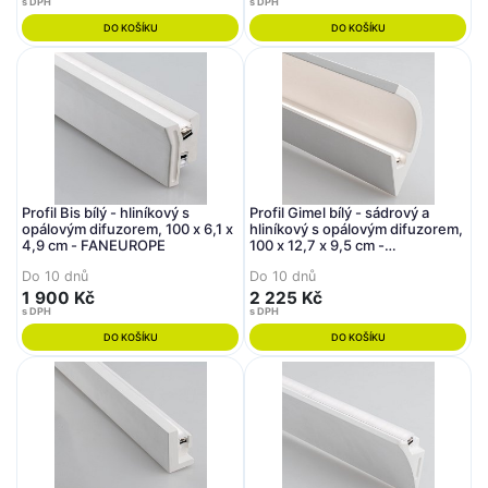
s DPH
s DPH
DO KOŠÍKU
DO KOŠÍKU
Profil Bis bílý - hliníkový s
Profil Gimel bílý - sádrový a
opálovým difuzorem, 100 x 6,1 x
hliníkový s opálovým difuzorem,
4,9 cm - FANEUROPE
100 x 12,7 x 9,5 cm -
FANEUROPE
Do 10 dnů
Do 10 dnů
1 900 Kč
2 225 Kč
s DPH
s DPH
DO KOŠÍKU
DO KOŠÍKU