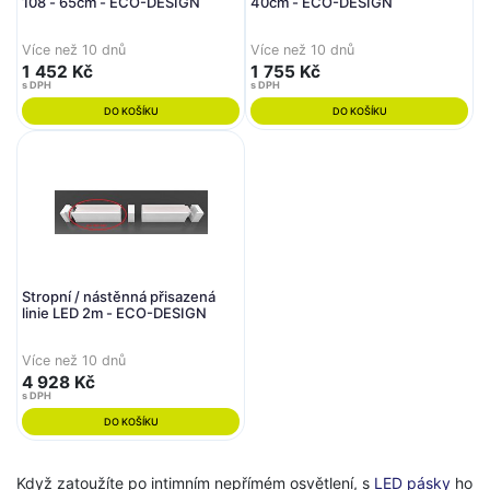
108 - 65cm - ECO-DESIGN
40cm - ECO-DESIGN
Více než 10 dnů
Více než 10 dnů
1 452 Kč
1 755 Kč
s DPH
s DPH
DO KOŠÍKU
DO KOŠÍKU
Stropní / nástěnná přisazená
linie LED 2m - ECO-DESIGN
Více než 10 dnů
4 928 Kč
s DPH
DO KOŠÍKU
Když zatoužíte po intimním nepřímém osvětlení, s
LED pásky
ho