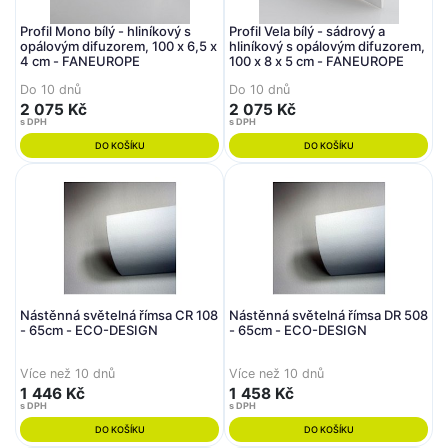
Profil Mono bílý - hliníkový s
Profil Vela bílý - sádrový a
opálovým difuzorem, 100 x 6,5 x
hliníkový s opálovým difuzorem,
4 cm - FANEUROPE
100 x 8 x 5 cm - FANEUROPE
Do 10 dnů
Do 10 dnů
2 075 Kč
2 075 Kč
s DPH
s DPH
DO KOŠÍKU
DO KOŠÍKU
Nástěnná světelná římsa CR 108
Nástěnná světelná římsa DR 508
- 65cm - ECO-DESIGN
- 65cm - ECO-DESIGN
Více než 10 dnů
Více než 10 dnů
1 446 Kč
1 458 Kč
s DPH
s DPH
DO KOŠÍKU
DO KOŠÍKU