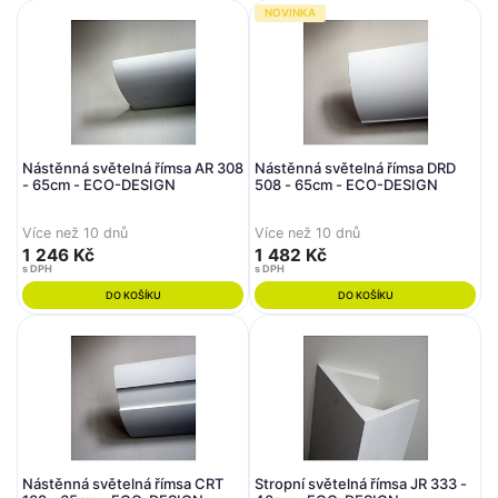
NOVINKA
Nástěnná světelná římsa AR 308
Nástěnná světelná římsa DRD
- 65cm - ECO-DESIGN
508 - 65cm - ECO-DESIGN
Více než 10 dnů
Více než 10 dnů
1 246 Kč
1 482 Kč
s DPH
s DPH
DO KOŠÍKU
DO KOŠÍKU
Nástěnná světelná římsa CRT
Stropní světelná římsa JR 333 -