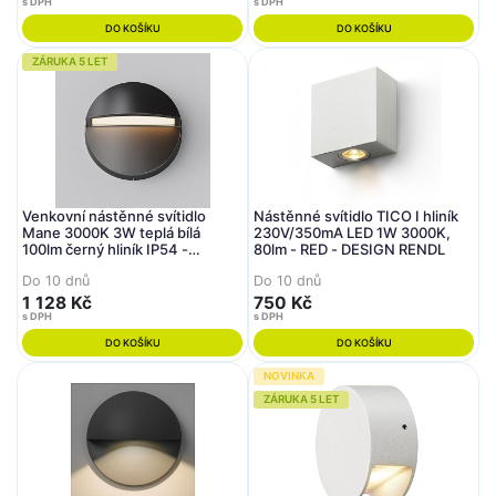
s DPH
s DPH
DO KOŠÍKU
DO KOŠÍKU
ZÁRUKA 5 LET
Venkovní nástěnné svítidlo
Nástěnné svítidlo TICO I hliník
Mane 3000K 3W teplá bílá
230V/350mA LED 1W 3000K,
100lm černý hliník IP54 -
80lm - RED - DESIGN RENDL
MAYTONI
Do 10 dnů
Do 10 dnů
1 128 Kč
750 Kč
s DPH
s DPH
DO KOŠÍKU
DO KOŠÍKU
NOVINKA
ZÁRUKA 5 LET