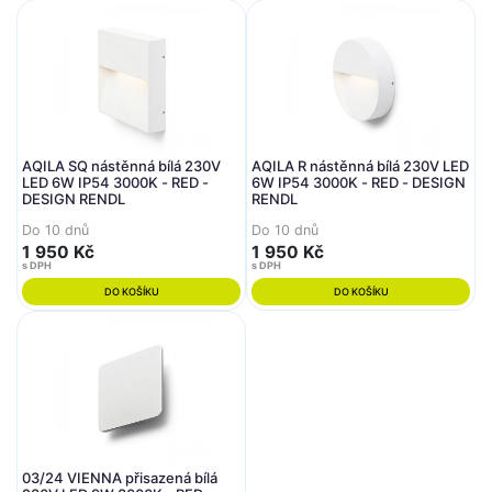
AQILA SQ nástěnná bílá 230V
AQILA R nástěnná bílá 230V LED
LED 6W IP54 3000K - RED -
6W IP54 3000K - RED - DESIGN
DESIGN RENDL
RENDL
Do 10 dnů
Do 10 dnů
1 950 Kč
1 950 Kč
s DPH
s DPH
DO KOŠÍKU
DO KOŠÍKU
03/24 VIENNA přisazená bílá