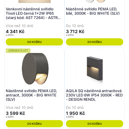
Venkovní nástěnné svítidlo
Nástěnné svítidlo PEMA LED,
Tivoli LED černá 1x2W IP65
bílé, 3000K - BIG WHITE (SLV)
(starý kód: AST 7264) - ASTRO
Lighting
Více než 10 dnů
Do 10 dnů
4 341 Kč
3 712 Kč
s DPH
s DPH
DO KOŠÍKU
DO KOŠÍKU
ZÁRUKA 5 LET
Nástěnné svítidlo PEMA LED,
AQILA SQ nástěnná antracitová
antracit, 3000K - BIG WHITE
230V LED 6W IP54 3000K - RED
(SLV)
- DESIGN RENDL
Více než 10 dnů
Do 10 dnů
3 599 Kč
1 950 Kč
s DPH
s DPH
DO KOŠÍKU
DO KOŠÍKU