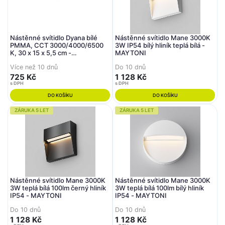
Nástěnné svítidlo Dyana bílé
Nástěnné svítidlo Mane 3000K
PMMA, CCT 3000/4000/6500
3W IP54 bílý hliník teplá bílá -
K, 30 x 15 x 5,5 cm -
MAYTONI
FANEUROPE
Více než 10 dnů
Do 10 dnů
725 Kč
1 128 Kč
s DPH
s DPH
DO KOŠÍKU
DO KOŠÍKU
ZÁRUKA 5 LET
ZÁRUKA 5 LET
Nástěnné svítidlo Mane 3000K
Nástěnné svítidlo Mane 3000K
3W teplá bílá 100lm černý hliník
3W teplá bílá 100lm bílý hliník
IP54 - MAYTONI
IP54 - MAYTONI
Do 10 dnů
Do 10 dnů
1 128 Kč
1 128 Kč