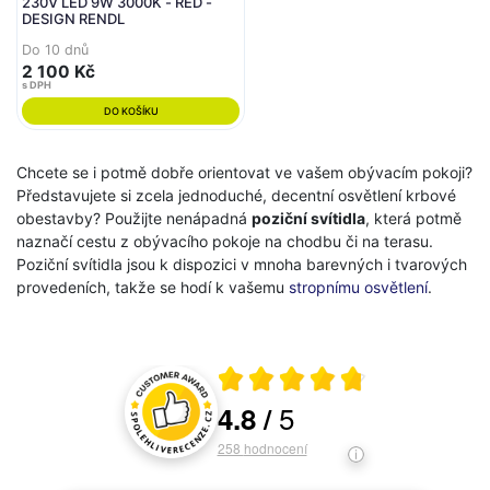
230V LED 9W 3000K - RED -
DESIGN RENDL
Do 10 dnů
2 100 Kč
s DPH
DO KOŠÍKU
Chcete se i potmě dobře orientovat ve vašem obývacím pokoji?
Představujete si zcela jednoduché, decentní osvětlení krbové
obestavby? Použijte nenápadná
poziční svítidla
, která potmě
naznačí cestu z obývacího pokoje na chodbu či na terasu.
Poziční svítidla jsou k dispozici v mnoha barevných i tvarových
provedeních, takže se hodí k vašemu
stropnímu osvětlení
.
Průměrné hodnocení 4.8 z 5
5
4.8
/
Hodnocení a recenze zákazníků
258
hodnocení