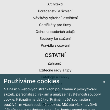
Architekti
Poradenství a školení
Návštěvy výrobců osvětlení
Certifikáty pro firmy
Ochrana osobních údajů
Soubory ke stažení
Pravidla slosování
OSTATNÍ
Zahraničí
Užitečné rady a tipy
Katalogy a ceníky
Používáme cookies
x
Inspirace
Na našich webových stránkách používáme k poskytování
FAQ
služeb, personalizaci reklam a analýze návštěvnosti soubory
Blog
cookie. Kliknutím na tlačítko 'Přijímám vše' souhlasíte s
Slovníček pojmů
používáním všech souborů cookies. Můžete však navštívit
'Přizpůsobit' a poskytnout tak vámi kontrolovaný souhlas.