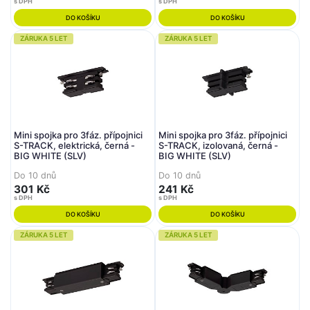
s DPH
s DPH
DO KOŠÍKU
DO KOŠÍKU
ZÁRUKA 5 LET
ZÁRUKA 5 LET
Mini spojka pro 3fáz. přípojnici
Mini spojka pro 3fáz. přípojnici
S-TRACK, elektrická, černá -
S-TRACK, izolovaná, černá -
BIG WHITE (SLV)
BIG WHITE (SLV)
Do 10 dnů
Do 10 dnů
301 Kč
241 Kč
s DPH
s DPH
DO KOŠÍKU
DO KOŠÍKU
ZÁRUKA 5 LET
ZÁRUKA 5 LET