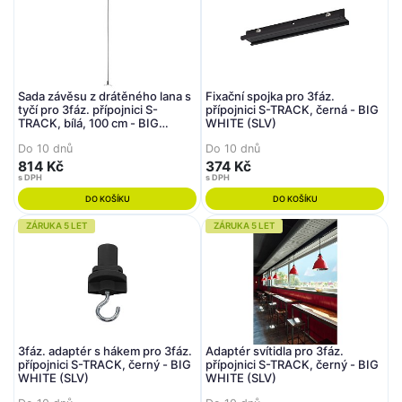
Sada závěsu z drátěného lana s
Fixační spojka pro 3fáz.
tyčí pro 3fáz. přípojnici S-
přípojnici S-TRACK, černá - BIG
TRACK, bílá, 100 cm - BIG
WHITE (SLV)
WHITE (SLV)
Do 10 dnů
Do 10 dnů
814 Kč
374 Kč
s DPH
s DPH
DO KOŠÍKU
DO KOŠÍKU
ZÁRUKA 5 LET
ZÁRUKA 5 LET
3fáz. adaptér s hákem pro 3fáz.
Adaptér svítidla pro 3fáz.
přípojnici S-TRACK, černý - BIG
přípojnici S-TRACK, černý - BIG
WHITE (SLV)
WHITE (SLV)