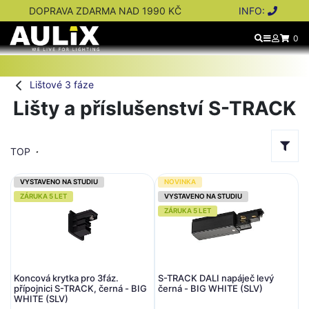
DOPRAVA ZDARMA NAD 1990 KČ
INFO:
0
Lištové 3 fáze
Lišty a příslušenství S-TRACK
TOP
VYSTAVENO NA STUDIU
NOVINKA
ZÁRUKA 5 LET
VYSTAVENO NA STUDIU
ZÁRUKA 5 LET
Koncová krytka pro 3fáz.
S-TRACK DALI napáječ levý
přípojnici S-TRACK, černá - BIG
černá - BIG WHITE (SLV)
WHITE (SLV)