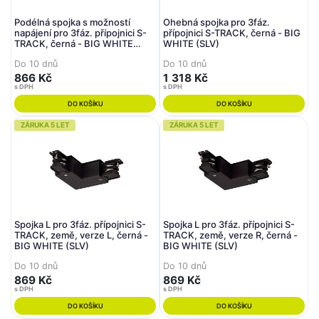
Podélná spojka s možností
Ohebná spojka pro 3fáz.
napájení pro 3fáz. přípojnici S-
přípojnici S-TRACK, černá - BIG
TRACK, černá - BIG WHITE
WHITE (SLV)
(SLV)
Do 10 dnů
Do 10 dnů
866 Kč
1 318 Kč
s DPH
s DPH
DO KOŠÍKU
DO KOŠÍKU
ZÁRUKA 5 LET
ZÁRUKA 5 LET
Spojka L pro 3fáz. přípojnici S-
Spojka L pro 3fáz. přípojnici S-
TRACK, země, verze L, černá -
TRACK, země, verze R, černá -
BIG WHITE (SLV)
BIG WHITE (SLV)
Do 10 dnů
Do 10 dnů
869 Kč
869 Kč
s DPH
s DPH
DO KOŠÍKU
DO KOŠÍKU