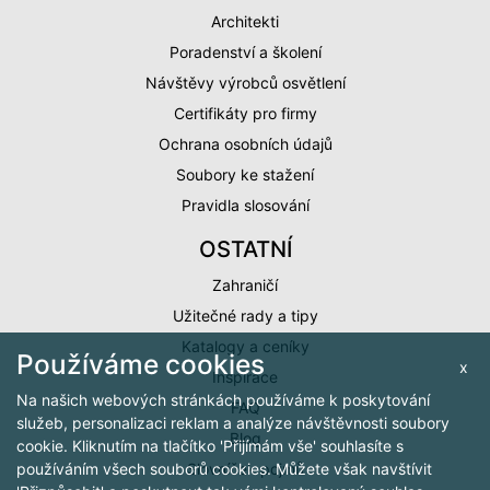
Architekti
Poradenství a školení
Návštěvy výrobců osvětlení
Certifikáty pro firmy
Ochrana osobních údajů
Soubory ke stažení
Pravidla slosování
OSTATNÍ
Zahraničí
Užitečné rady a tipy
Katalogy a ceníky
Používáme cookies
x
Inspirace
Na našich webových stránkách používáme k poskytování
FAQ
služeb, personalizaci reklam a analýze návštěvnosti soubory
Blog
cookie. Kliknutím na tlačítko 'Přijímám vše' souhlasíte s
Slovníček pojmů
používáním všech souborů cookies. Můžete však navštívit