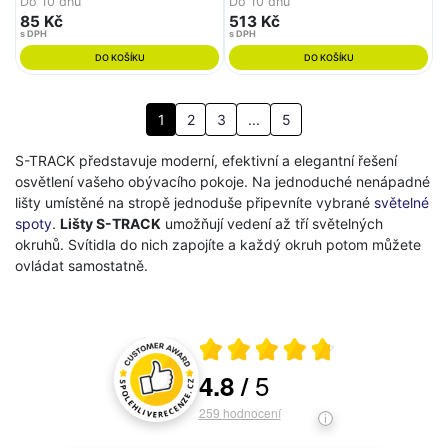
Do 10 dnů
Do 10 dnů
85 Kč
513 Kč
s DPH
s DPH
DO KOŠÍKU
DO KOŠÍKU
1
2
3
...
5
S-TRACK představuje moderní, efektivní a elegantní řešení
osvětlení vašeho obývacího pokoje. Na jednoduché nenápadné
lišty umístěné na stropě jednoduše připevníte vybrané
světelné
spoty
.
Lišty S-TRACK
umožňují vedení až tří světelných
okruhů. Svítidla do nich zapojíte a každý okruh potom můžete
ovládat samostatně.
Průměrné hodnocení 4.8 z 5
5
4.8
/
Hodnocení a recenze zákazníků
259
hodnocení