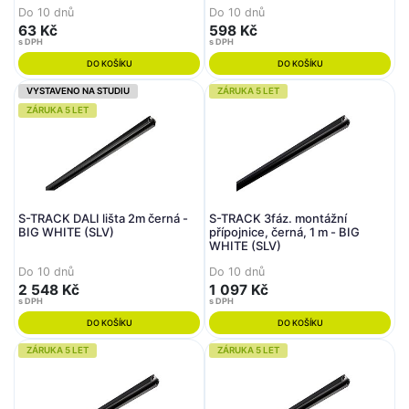
Do 10 dnů
Do 10 dnů
63 Kč
598 Kč
s DPH
s DPH
DO KOŠÍKU
DO KOŠÍKU
VYSTAVENO NA STUDIU
ZÁRUKA 5 LET
ZÁRUKA 5 LET
S-TRACK DALI lišta 2m černá -
S-TRACK 3fáz. montážní
BIG WHITE (SLV)
přípojnice, černá, 1 m - BIG
WHITE (SLV)
Do 10 dnů
Do 10 dnů
2 548 Kč
1 097 Kč
s DPH
s DPH
DO KOŠÍKU
DO KOŠÍKU
ZÁRUKA 5 LET
ZÁRUKA 5 LET