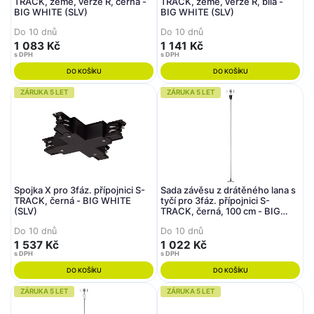
TRACK, země, verze R, černá -
TRACK, země, verze R, bílá -
BIG WHITE (SLV)
BIG WHITE (SLV)
Do 10 dnů
Do 10 dnů
1 083 Kč
1 141 Kč
s DPH
s DPH
DO KOŠÍKU
DO KOŠÍKU
ZÁRUKA 5 LET
ZÁRUKA 5 LET
Spojka X pro 3fáz. přípojnici S-
Sada závěsu z drátěného lana s
TRACK, černá - BIG WHITE
tyčí pro 3fáz. přípojnici S-
(SLV)
TRACK, černá, 100 cm - BIG
WHITE (SLV)
Do 10 dnů
Do 10 dnů
1 537 Kč
1 022 Kč
s DPH
s DPH
DO KOŠÍKU
DO KOŠÍKU
ZÁRUKA 5 LET
ZÁRUKA 5 LET