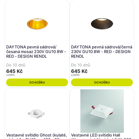
DAYTONA pevná sádrová/
DAYTONA pevná sádrová/černá
česaná mosaz 230V GU10 8W -
230V GU10 8W - RED - DESIGN
RED - DESIGN RENDL
RENDL
Do 10 dnů
Do 10 dnů
645 Kč
645 Kč
s DPH
s DPH
DO KOŠÍKU
DO KOŠÍKU
Vestavné svítidlo Ghost (kulaté,
Vestavné LED svítidlo Hall