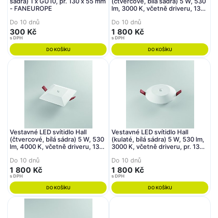
sádra) 1 x GU10, pr. 130 x 55 mm
(čtvercové, bílá sádra) 5 W, 530
- FANEUROPE
lm, 3000 K, včetně driveru, 130
x 130 mm - FANEUROPE
Do 10 dnů
Do 10 dnů
300 Kč
1 800 Kč
s DPH
s DPH
DO KOŠÍKU
DO KOŠÍKU
Vestavné LED svítidlo Hall
Vestavné LED svítidlo Hall
(čtvercové, bílá sádra) 5 W, 530
(kulaté, bílá sádra) 5 W, 530 lm,
lm, 4000 K, včetně driveru, 130
3000 K, včetně driveru, pr. 130
x 130 mm - FANEUROPE
mm - FANEUROPE
Do 10 dnů
Do 10 dnů
1 800 Kč
1 800 Kč
s DPH
s DPH
DO KOŠÍKU
DO KOŠÍKU