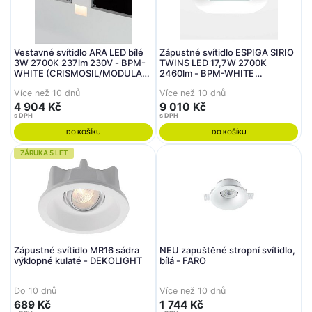
Vestavné svítidlo ARA LED bílé
Zápustné svítidlo ESPIGA SIRIO
3W 2700K 237lm 230V - BPM-
TWINS LED 17,7W 2700K
WHITE (CRISMOSIL/MODULAR)
2460lm - BPM-WHITE
(starý kód: 10006.02.27K)
(CRISMOSIL/MODULAR)
Více než 10 dnů
Více než 10 dnů
4 904 Kč
9 010 Kč
s DPH
s DPH
DO KOŠÍKU
DO KOŠÍKU
ZÁRUKA 5 LET
Zápustné svítidlo MR16 sádra
NEU zapuštěné stropní svítidlo,
výklopné kulaté - DEKOLIGHT
bílá - FARO
Do 10 dnů
Více než 10 dnů
689 Kč
1 744 Kč