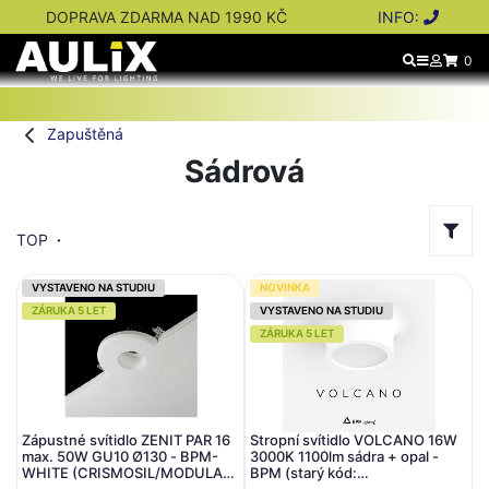
DOPRAVA ZDARMA NAD 1990 KČ
INFO:
0
Zapuštěná
Sádrová
TOP
VYSTAVENO NA STUDIU
NOVINKA
ZÁRUKA 5 LET
VYSTAVENO NA STUDIU
ZÁRUKA 5 LET
Zápustné svítidlo ZENIT PAR 16
Stropní svítidlo VOLCANO 16W
max. 50W GU10 Ø130 - BPM-
3000K 1100lm sádra + opal -
WHITE (CRISMOSIL/MODULAR)
BPM (starý kód: