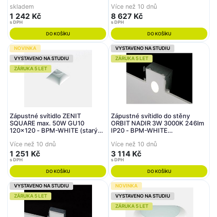
(starý kód: 10123.02
10065.01.D60.3K)
skladem
Více než 10 dnů
1 242 Kč
8 627 Kč
s DPH
s DPH
DO KOŠÍKU
DO KOŠÍKU
NOVINKA
VYSTAVENO NA STUDIU
VYSTAVENO NA STUDIU
ZÁRUKA 5 LET
ZÁRUKA 5 LET
Zápustné svítidlo ZENIT
Zápustné svítidlo do stěny
SQUARE max. 50W GU10
ORBIT NADIR 3W 3000K 246lm
120x120 - BPM-WHITE (starý
IP20 - BPM-WHITE
kód: 30002.02)
(CRISMOSIL/MODULAR) (starý
Více než 10 dnů
Více než 10 dnů
kód: 10113.01.3K)
1 251 Kč
3 114 Kč
s DPH
s DPH
DO KOŠÍKU
DO KOŠÍKU
VYSTAVENO NA STUDIU
NOVINKA
ZÁRUKA 5 LET
VYSTAVENO NA STUDIU
ZÁRUKA 5 LET