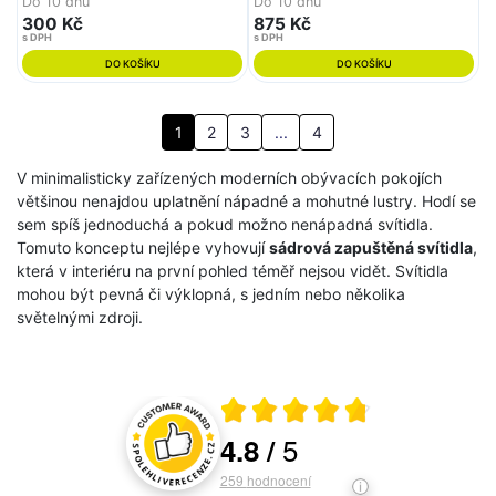
Do 10 dnů
Do 10 dnů
300 Kč
875 Kč
s DPH
s DPH
DO KOŠÍKU
DO KOŠÍKU
1
2
3
...
4
V minimalisticky zařízených moderních obývacích pokojích
většinou nenajdou uplatnění nápadné a mohutné lustry. Hodí se
sem spíš jednoduchá a pokud možno nenápadná svítidla.
Tomuto konceptu nejlépe vyhovují
sádrová zapuštěná svítidla
,
která v interiéru na první pohled téměř nejsou vidět. Svítidla
mohou být pevná či výklopná, s jedním nebo několika
světelnými zdroji.
Průměrné hodnocení 4.8 z 5
5
4.8
/
Hodnocení a recenze zákazníků
259
hodnocení