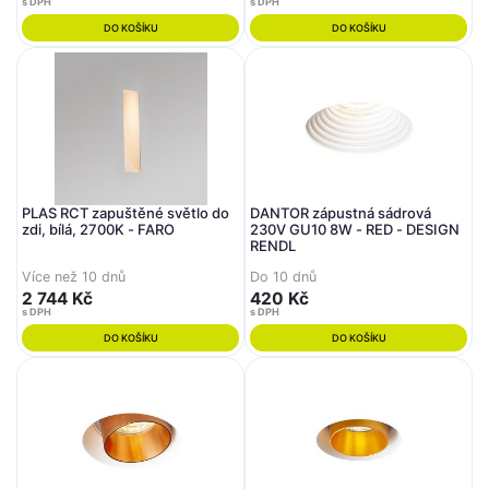
s DPH
s DPH
DO KOŠÍKU
DO KOŠÍKU
PLAS RCT zapuštěné světlo do
DANTOR zápustná sádrová
zdi, bílá, 2700K - FARO
230V GU10 8W - RED - DESIGN
RENDL
Více než 10 dnů
Do 10 dnů
2 744 Kč
420 Kč
s DPH
s DPH
DO KOŠÍKU
DO KOŠÍKU