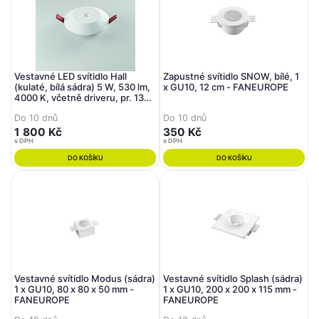
Vestavné LED svítidlo Hall
Zapustné svítidlo SNOW, bílé, 1
(kulaté, bílá sádra) 5 W, 530 lm,
x GU10, 12 cm - FANEUROPE
4000 K, včetně driveru, pr. 130
mm - FANEUROPE
Do 10 dnů
Do 10 dnů
1 800 Kč
350 Kč
s DPH
s DPH
DO KOŠÍKU
DO KOŠÍKU
Vestavné svítidlo Modus (sádra)
Vestavné svítidlo Splash (sádra)
1 x GU10, 80 x 80 x 50 mm -
1 x GU10, 200 x 200 x 115 mm -
FANEUROPE
FANEUROPE