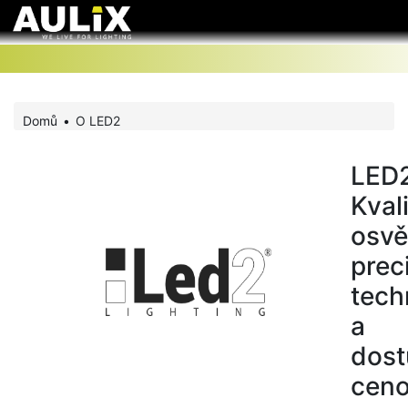
Domů
O LED2
LED2
Kvali
osvě
prec
tech
a
dos
cen