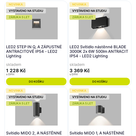
NOVINKA
NOVINKA
VYSTAVENO NA STUDIU
VYSTAVENO NA STUDIU
ZÁRUKA 5 LET
ZÁRUKA 5 LET
LED2 STEP IN Q, A ZÁPUSTNÉ
LED2 Svítidlo nástěnné BLADE
ANTRACITOVÉ IP54 - LED2
3000K 2x 6W 500lm ANTRACIT
Lighting
IP54 - LED2 Lighting
skladem
skladem
1 228 Kč
3 369 Kč
s DPH
s DPH
DO KOŠÍKU
DO KOŠÍKU
NOVINKA
NOVINKA
VYSTAVENO NA STUDIU
VYSTAVENO NA STUDIU
ZÁRUKA 5 LET
ZÁRUKA 5 LET
Svítidlo MIDO 2, A NÁSTĚNNÉ
Svítidlo MIDO 1, A NÁSTĚNNÉ