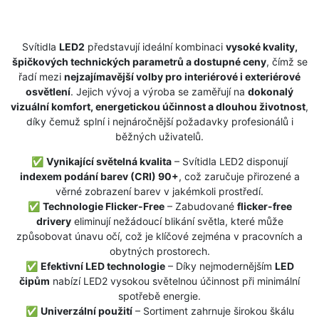
Svítidla
LED2
představují ideální kombinaci
vysoké kvality,
špičkových technických parametrů a dostupné ceny
, čímž se
řadí mezi
nejzajímavější volby pro interiérové i exteriérové
osvětlení
. Jejich vývoj a výroba se zaměřují na
dokonalý
vizuální komfort, energetickou účinnost a dlouhou životnost
,
díky čemuž splní i nejnáročnější požadavky profesionálů i
běžných uživatelů.
✅
Vynikající světelná kvalita
– Svítidla LED2 disponují
indexem podání barev (CRI) 90+
, což zaručuje přirozené a
věrné zobrazení barev v jakémkoli prostředí.
✅
Technologie Flicker-Free
– Zabudované
flicker-free
drivery
eliminují nežádoucí blikání světla, které může
způsobovat únavu očí, což je klíčové zejména v pracovních a
obytných prostorech.
✅
Efektivní LED technologie
– Díky nejmodernějším
LED
čipům
nabízí LED2 vysokou světelnou účinnost při minimální
spotřebě energie.
✅
Univerzální použití
– Sortiment zahrnuje širokou škálu