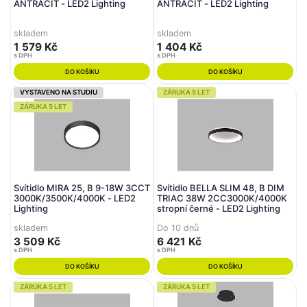
ANTRACIT - LED2 Lighting
ANTRACIT - LED2 Lighting
skladem
skladem
1 579 Kč
1 404 Kč
s DPH
s DPH
DO KOŠÍKU
DO KOŠÍKU
VYSTAVENO NA STUDIU
ZÁRUKA 5 LET
ZÁRUKA 5 LET
Svítidlo MIRA 25, B 9-18W 3CCT
Svítidlo BELLA SLIM 48, B DIM
3000K/3500K/4000K - LED2
TRIAC 38W 2CC3000K/4000K
Lighting
stropní černé - LED2 Lighting
skladem
Do 10 dnů
3 509 Kč
6 421 Kč
s DPH
s DPH
DO KOŠÍKU
DO KOŠÍKU
ZÁRUKA 5 LET
ZÁRUKA 5 LET