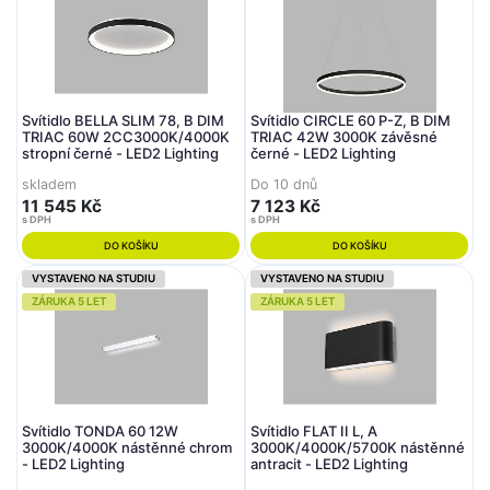
Svítidlo BELLA SLIM 78, B DIM
Svítidlo CIRCLE 60 P-Z, B DIM
TRIAC 60W 2CC3000K/4000K
TRIAC 42W 3000K závěsné
stropní černé - LED2 Lighting
černé - LED2 Lighting
skladem
Do 10 dnů
11 545 Kč
7 123 Kč
s DPH
s DPH
DO KOŠÍKU
DO KOŠÍKU
VYSTAVENO NA STUDIU
VYSTAVENO NA STUDIU
ZÁRUKA 5 LET
ZÁRUKA 5 LET
Svítidlo TONDA 60 12W
Svítidlo FLAT II L, A
3000K/4000K nástěnné chrom
3000K/4000K/5700K nástěnné
- LED2 Lighting
antracit - LED2 Lighting