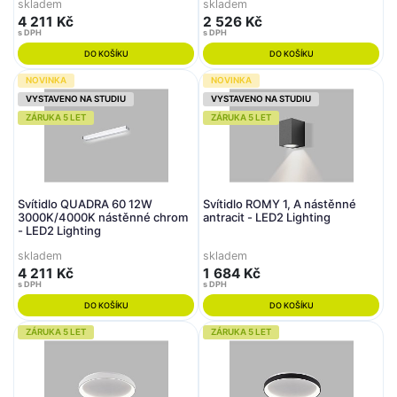
skladem
skladem
4 211 Kč
2 526 Kč
s DPH
s DPH
DO KOŠÍKU
DO KOŠÍKU
NOVINKA
NOVINKA
VYSTAVENO NA STUDIU
VYSTAVENO NA STUDIU
ZÁRUKA 5 LET
ZÁRUKA 5 LET
Svítidlo QUADRA 60 12W
Svítidlo ROMY 1, A nástěnné
3000K/4000K nástěnné chrom
antracit - LED2 Lighting
- LED2 Lighting
skladem
skladem
4 211 Kč
1 684 Kč
s DPH
s DPH
DO KOŠÍKU
DO KOŠÍKU
ZÁRUKA 5 LET
ZÁRUKA 5 LET