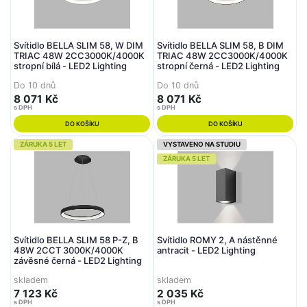
Svítidlo BELLA SLIM 58, W DIM
Svítidlo BELLA SLIM 58, B DIM
TRIAC 48W 2CC3000K/4000K
TRIAC 48W 2CC3000K/4000K
stropní bílá - LED2 Lighting
stropní černá - LED2 Lighting
Do 10 dnů
Do 10 dnů
8 071 Kč
8 071 Kč
s DPH
s DPH
DO KOŠÍKU
DO KOŠÍKU
ZÁRUKA 5 LET
VYSTAVENO NA STUDIU
ZÁRUKA 5 LET
Svítidlo BELLA SLIM 58 P-Z, B
Svítidlo ROMY 2, A nástěnné
48W 2CCT 3000K/4000K
antracit - LED2 Lighting
závěsné černá - LED2 Lighting
skladem
skladem
7 123 Kč
2 035 Kč
s DPH
s DPH