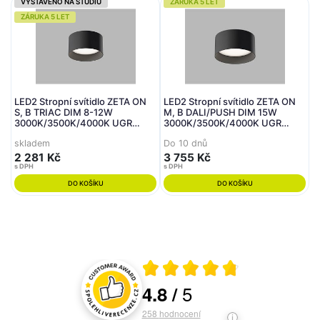
VYSTAVENO NA STUDIU
ZÁRUKA 5 LET
ZÁRUKA 5 LET
LED2 Stropní svítidlo ZETA ON
LED2 Stropní svítidlo ZETA ON
S, B TRIAC DIM 8-12W
M, B DALI/PUSH DIM 15W
3000K/3500K/4000K UGR
3000K/3500K/4000K UGR
černá - LED2 Lighting
černá - LED2 Lighting
skladem
Do 10 dnů
2 281 Kč
3 755 Kč
s DPH
s DPH
DO KOŠÍKU
DO KOŠÍKU
Průměrné hodnocení 4.8 z 5
5
4.8
/
Hodnocení a recenze zákazníků
258
hodnocení