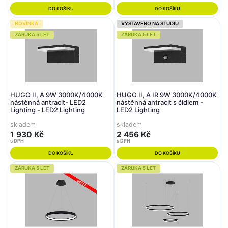
DO KOŠÍKU
DO KOŠÍKU
NOVINKA
VYSTAVENO NA STUDIU
ZÁRUKA 5 LET
ZÁRUKA 5 LET
HUGO II, A 9W 3000K/4000K
HUGO II, A IR 9W 3000K/4000K
nástěnná antracit- LED2
nástěnná antracit s čidlem -
Lighting - LED2 Lighting
LED2 Lighting
skladem
skladem
1 930 Kč
2 456 Kč
s DPH
s DPH
DO KOŠÍKU
DO KOŠÍKU
ZÁRUKA 5 LET
ZÁRUKA 5 LET