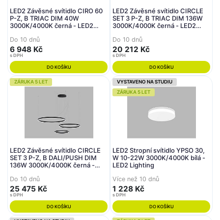
LED2 Závěsné svítidlo CIRO 60
LED2 Závěsné svítidlo CIRCLE
P-Z, B TRIAC DIM 40W
SET 3 P-Z, B TRIAC DIM 136W
3000K/4000K černá - LED2
3000K/4000K černá - LED2
Lighting
Lighting
Do 10 dnů
Do 10 dnů
6 948 Kč
20 212 Kč
s DPH
s DPH
DO KOŠÍKU
DO KOŠÍKU
ZÁRUKA 5 LET
VYSTAVENO NA STUDIU
ZÁRUKA 5 LET
LED2 Závěsné svítidlo CIRCLE
LED2 Stropní svítidlo YPSO 30,
SET 3 P-Z, B DALI/PUSH DIM
W 10-22W 3000K/4000K bílá -
136W 3000K/4000K černá -
LED2 Lighting
LED2 Lighting
Do 10 dnů
Více než 10 dnů
25 475 Kč
1 228 Kč
s DPH
s DPH
DO KOŠÍKU
DO KOŠÍKU