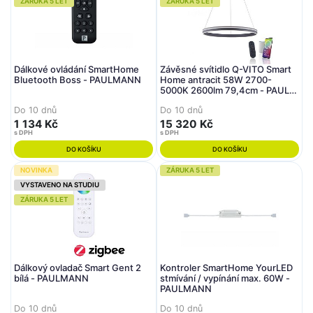
ZÁRUKA 5 LET
ZÁRUKA 5 LET
Dálkové ovládání SmartHome
Závěsné svítidlo Q-VITO Smart
Bluetooth Boss - PAULMANN
Home antracit 58W 2700-
5000K 2600lm 79,4cm - PAUL
NEUHAUS
Do 10 dnů
Do 10 dnů
1 134 Kč
15 320 Kč
s DPH
s DPH
DO KOŠÍKU
DO KOŠÍKU
NOVINKA
ZÁRUKA 5 LET
VYSTAVENO NA STUDIU
ZÁRUKA 5 LET
Dálkový ovladač Smart Gent 2
Kontroler SmartHome YourLED
bílá - PAULMANN
stmívání / vypínání max. 60W -
PAULMANN
Do 10 dnů
Do 10 dnů