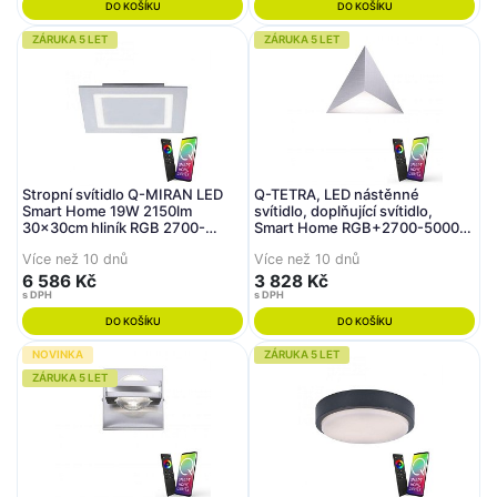
DO KOŠÍKU
DO KOŠÍKU
ZÁRUKA 5 LET
ZÁRUKA 5 LET
Stropní svítidlo Q-MIRAN LED
Q-TETRA, LED nástěnné
Smart Home 19W 2150lm
svítidlo, doplňující svítidlo,
30x30cm hliník RGB 2700-
Smart Home RGB+2700-5000K
5000K - PAUL NEUHAUS
- PAUL NEUHAUS
Více než 10 dnů
Více než 10 dnů
6 586 Kč
3 828 Kč
s DPH
s DPH
DO KOŠÍKU
DO KOŠÍKU
NOVINKA
ZÁRUKA 5 LET
ZÁRUKA 5 LET