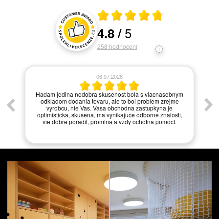
Průměrné hodnocení 4.8 z 5
5
4.8
/
Hodnocení a recenze zákazníků
258
hodnocení
06.07.2026
í.
Hadam jedina nedobra skusenost bola s viacnasobnym
odkladom dodania tovaru, ale to bol problem zrejme
vyrobcu, nie Vas. Vasa obchodna zastupkyna je
optimisticka, skusena, ma vynikajuce odborne znalosti,
vie dobre poradit, promtna a vzdy ochotna pomoct.