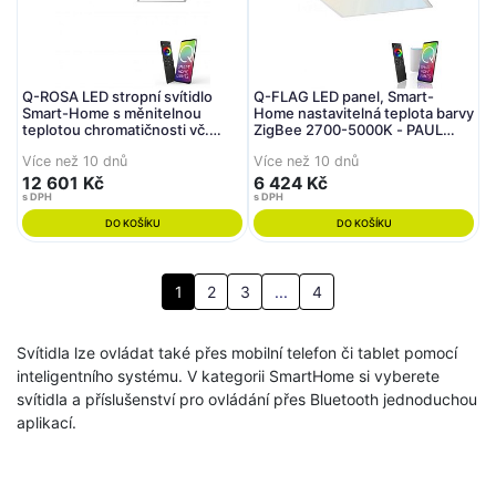
Q-ROSA LED stropní svítidlo
Q-FLAG LED panel, Smart-
Smart-Home s měnitelnou
Home nastavitelná teplota barvy
teplotou chromatičnosti vč.
ZigBee 2700-5000K - PAUL
dálkového ovladače stmívatelné
NEUHAUS
Více než 10 dnů
Více než 10 dnů
ZigBee 2700-5000K - PAUL
NEUHAUS
12 601 Kč
6 424 Kč
s DPH
s DPH
DO KOŠÍKU
DO KOŠÍKU
1
2
3
...
4
Svítidla lze ovládat také přes mobilní telefon či tablet pomocí
inteligentního systému. V kategorii SmartHome si vyberete
svítidla a příslušenství pro ovládání přes Bluetooth jednoduchou
aplikací.