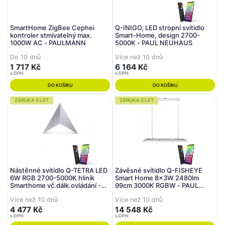
SmartHome ZigBee Cephei
Q-INIGO, LED stropní svítidlo
kontroler stmívatelný max.
Smart-Home, design 2700-
1000W AC - PAULMANN
5000K - PAUL NEUHAUS
Do 10 dnů
Více než 10 dnů
1 717 Kč
6 164 Kč
s DPH
s DPH
DO KOŠÍKU
DO KOŠÍKU
ZÁRUKA 5 LET
ZÁRUKA 5 LET
Nástěnné svítidlo Q-TETRA LED
Závěsné svítidlo Q-FISHEYE
6W RGB 2700-5000K hliník
Smart Home 8x3W 2480lm
Smarthome vč.dálk.ovládání -
99cm 3000K RGBW - PAUL
PAUL NEUHAUS
NEUHAUS
Více než 10 dnů
Více než 10 dnů
4 477 Kč
14 548 Kč
s DPH
s DPH