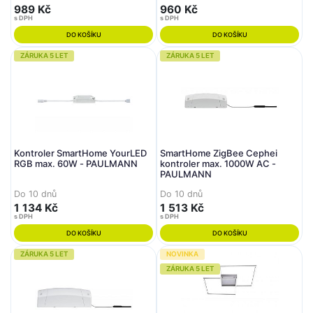
989 Kč
960 Kč
s DPH
s DPH
DO KOŠÍKU
DO KOŠÍKU
ZÁRUKA 5 LET
ZÁRUKA 5 LET
Kontroler SmartHome YourLED
SmartHome ZigBee Cephei
RGB max. 60W - PAULMANN
kontroler max. 1000W AC -
PAULMANN
Do 10 dnů
Do 10 dnů
1 134 Kč
1 513 Kč
s DPH
s DPH
DO KOŠÍKU
DO KOŠÍKU
ZÁRUKA 5 LET
NOVINKA
ZÁRUKA 5 LET