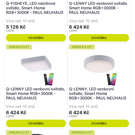
Q-FISHEYE, LED nástěnné
Q-LENNY LED venkovní svítidlo
svítidlo, Smart-Home
Smart Home RGB+3000K -
RGB+3000K - PAUL NEUHAUS
PAUL NEUHAUS
Více než 10 dnů
Více než 10 dnů
5 126 Kč
6 424 Kč
s DPH
s DPH
DO KOŠÍKU
DO KOŠÍKU
ZÁRUKA 5 LET
ZÁRUKA 5 LET
Q-LENNY LED venkovní svítidlo,
Q-LENNY, LED venkovní
Smart Home RGB+3000K -
svítidlo, Smart Home
PAUL NEUHAUS
RGB+3000K - PAUL NEUHAUS
Více než 10 dnů
Více než 10 dnů
6 424 Kč
6 424 Kč
s DPH
s DPH
DO KOŠÍKU
DO KOŠÍKU
ZÁRUKA 5 LET
ZÁRUKA 5 LET