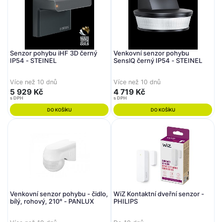
Senzor pohybu iHF 3D černý
Venkovní senzor pohybu
IP54 - STEINEL
SenslQ černý IP54 - STEINEL
Více než 10 dnů
Více než 10 dnů
5 929 Kč
4 719 Kč
s DPH
s DPH
DO KOŠÍKU
DO KOŠÍKU
Venkovní senzor pohybu - čidlo,
WiZ Kontaktní dveřní senzor -
bílý, rohový, 210° - PANLUX
PHILIPS