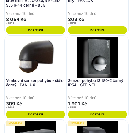
kruh čidlo AL20-280/BM-LED
bílý - PANLUX
SLS IP44 černé - BEG
Více než 10 dnů
Více než 10 dnů
8 054 Kč
309 Kč
s DPH
s DPH
DO KOŠÍKU
DO KOŠÍKU
Venkovní senzor pohybu - čidlo,
Senzor pohybu IS 180-2 černý
černý - PANLUX
IP54 - STEINEL
Více než 10 dnů
Více než 10 dnů
309 Kč
1 901 Kč
s DPH
s DPH
DO KOŠÍKU
DO KOŠÍKU
NOVINKA
NOVINKA