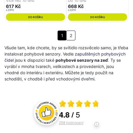
Více než 10 dnů
Do 10 dnů
617 Kč
668 Kč
s DPH
s DPH
DO KOŠÍKU
DO KOŠÍKU
1
2
Všude tam, kde chcete, by se svítidlo rozsvěcelo samo, je třeba
instalovat pohybové senzory. Vedle
zapuštěných pohybových
čidel
jsou k dispozici také
pohybové senzory na zeď
. Ty se
vyrábí v mnoha tvarech, velikostech a provedeních, jsou
vhodné do interiéru i exteriéru. Můžete je tedy použít na
schodišti, v chodbě i před vchodovými dveřmi.
Průměrné hodnocení 4.8 z 5
5
4.8
/
Hodnocení a recenze zákazníků
258
hodnocení