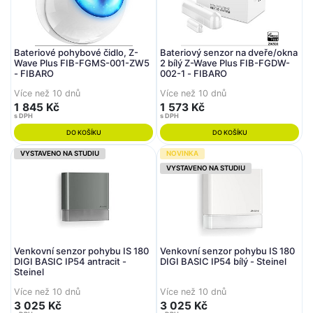
Bateriové pohybové čidlo, Z-
Bateriový senzor na dveře/okna
Wave Plus FIB-FGMS-001-ZW5
2 bílý Z-Wave Plus FIB-FGDW-
- FIBARO
002-1 - FIBARO
Více než 10 dnů
Více než 10 dnů
1 845 Kč
1 573 Kč
s DPH
s DPH
DO KOŠÍKU
DO KOŠÍKU
VYSTAVENO NA STUDIU
NOVINKA
VYSTAVENO NA STUDIU
Venkovní senzor pohybu IS 180
Venkovní senzor pohybu IS 180
DIGI BASIC IP54 antracit -
DIGI BASIC IP54 bílý - Steinel
Steinel
Více než 10 dnů
Více než 10 dnů
3 025 Kč
3 025 Kč