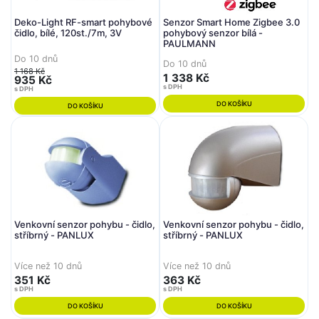
Deko-Light RF-smart pohybové
Senzor Smart Home Zigbee 3.0
čidlo, bílé, 120st./7m, 3V
pohybový senzor bílá -
PAULMANN
Do 10 dnů
Do 10 dnů
1 168 Kč
1 338 Kč
935 Kč
s DPH
s DPH
DO KOŠÍKU
DO KOŠÍKU
Venkovní senzor pohybu - čidlo,
Venkovní senzor pohybu - čidlo,
stříbrný - PANLUX
stříbrný - PANLUX
Více než 10 dnů
Více než 10 dnů
351 Kč
363 Kč
s DPH
s DPH
DO KOŠÍKU
DO KOŠÍKU