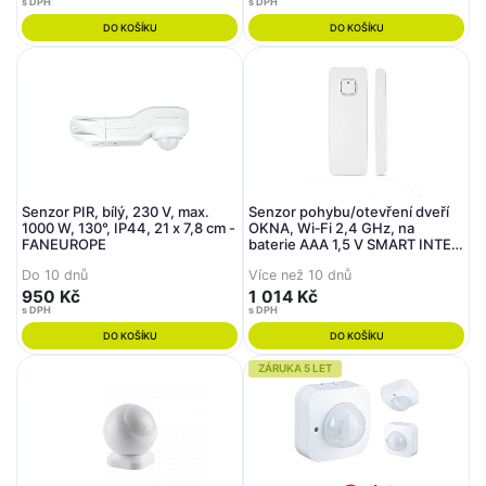
s DPH
s DPH
DO KOŠÍKU
DO KOŠÍKU
Senzor PIR, bílý, 230 V, max.
Senzor pohybu/otevření dveří
1000 W, 130°, IP44, 21 x 7,8 cm -
OKNA, Wi‑Fi 2,4 GHz, na
FANEUROPE
baterie AAA 1,5 V SMART INTEC
- FANEUROPE
Do 10 dnů
Více než 10 dnů
950 Kč
1 014 Kč
s DPH
s DPH
DO KOŠÍKU
DO KOŠÍKU
ZÁRUKA 5 LET