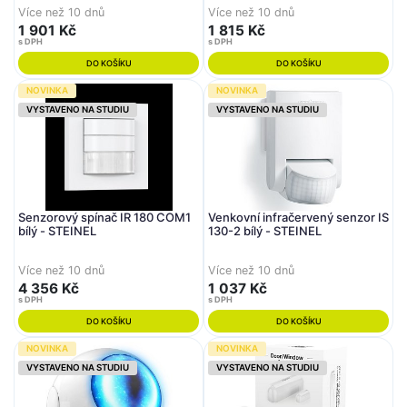
Více než 10 dnů
Více než 10 dnů
1 901 Kč
1 815 Kč
s DPH
s DPH
DO KOŠÍKU
DO KOŠÍKU
NOVINKA
NOVINKA
VYSTAVENO NA STUDIU
VYSTAVENO NA STUDIU
Senzorový spínač IR 180 COM1
Venkovní infračervený senzor IS
bílý - STEINEL
130-2 bílý - STEINEL
Více než 10 dnů
Více než 10 dnů
4 356 Kč
1 037 Kč
s DPH
s DPH
DO KOŠÍKU
DO KOŠÍKU
NOVINKA
NOVINKA
VYSTAVENO NA STUDIU
VYSTAVENO NA STUDIU