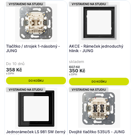
VYSTAVENO NA STUDIU
VYSTAVENO NA STUDIU
Tlačítko / strojek 1-násobný -
AKCE - Rámeček jednoduchý
JUNG
hliník - JUNG
skladem
Do 10 dnů
607 Kč
358 Kč
350 Kč
s DPH
s DPH
DO KOŠÍKU
DO KOŠÍKU
VYSTAVENO NA STUDIU
VYSTAVENO NA STUDIU
Jednorámeček LS 981 SW černý
Dvojité tlačítko 535U5 - JUNG