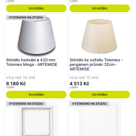
s DPH
s DPH
DO KOŠÍKU
DO KOŠÍKU
VYSTAVENO NA STUDIU
Stínidlo hedvábí ø 420 mm
Stínidlo ke svítidlu Tolomeo -
Tolomeo Mega - ARTEMIDE
pergamen průměr 32cm -
ARTEMIDE
Více než 10 dnů
Více než 10 dnů
6 189 Kč
4 513 Kč
s DPH
s DPH
DO KOŠÍKU
DO KOŠÍKU
VYSTAVENO NA STUDIU
VYSTAVENO NA STUDIU