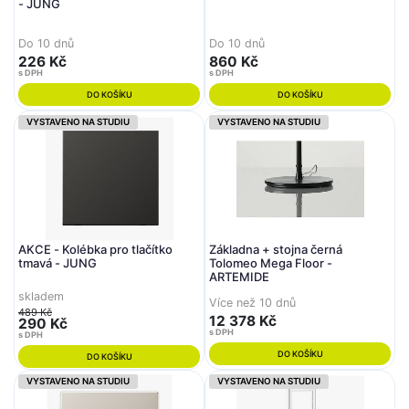
- JUNG
Do 10 dnů
Do 10 dnů
226 Kč
860 Kč
s DPH
s DPH
DO KOŠÍKU
DO KOŠÍKU
VYSTAVENO NA STUDIU
VYSTAVENO NA STUDIU
AKCE - Kolébka pro tlačítko
Základna + stojna černá
tmavá - JUNG
Tolomeo Mega Floor -
ARTEMIDE
skladem
Více než 10 dnů
489 Kč
12 378 Kč
290 Kč
s DPH
s DPH
DO KOŠÍKU
DO KOŠÍKU
VYSTAVENO NA STUDIU
VYSTAVENO NA STUDIU