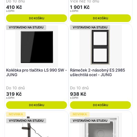
Do 10 dnů
Více než 10 dnů
410 Kč
1 901 Kč
s DPH
s DPH
DO KOŠÍKU
DO KOŠÍKU
VYSTAVENO NA STUDIU
VYSTAVENO NA STUDIU
Kolébka pro tlačítko LS 990 SW -
Rámeček 2-násobný ES 2985
JUNG
ušlechtilá ocel - JUNG
Do 10 dnů
Do 10 dnů
319 Kč
938 Kč
s DPH
s DPH
DO KOŠÍKU
DO KOŠÍKU
NOVINKA
NOVINKA
VYSTAVENO NA STUDIU
VYSTAVENO NA STUDIU