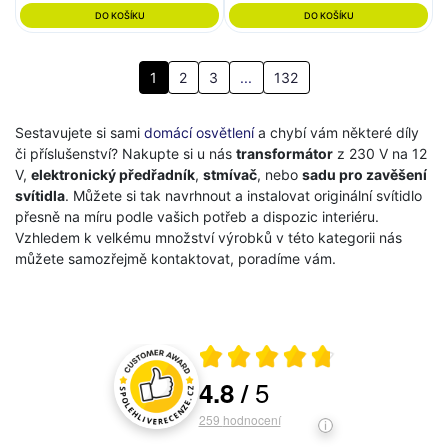
DO KOŠÍKU
DO KOŠÍKU
1
2
3
...
132
Sestavujete si sami
domácí osvětlení
a chybí vám některé díly
či příslušenství? Nakupte si u nás
transformátor
z 230 V na 12
V,
elektronický předřadník
,
stmívač
, nebo
sadu pro zavěšení
svítidla
. Můžete si tak navrhnout a instalovat originální svítidlo
přesně na míru podle vašich potřeb a dispozic interiéru.
Vzhledem k velkému množství výrobků v této kategorii nás
můžete samozřejmě kontaktovat, poradíme vám.
Průměrné hodnocení 4.8 z 5
5
4.8
/
Hodnocení a recenze zákazníků
259
hodnocení