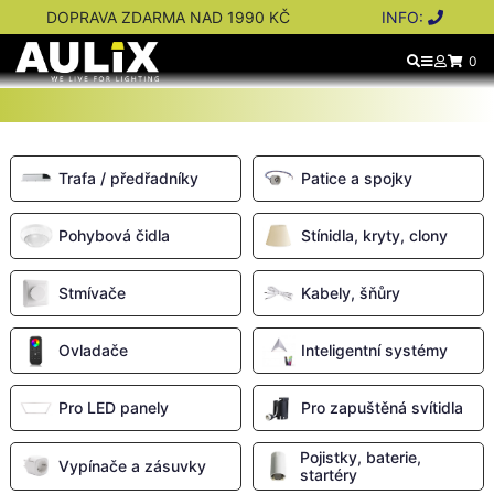
DOPRAVA ZDARMA NAD 1990 KČ
INFO:
0
Trafa / předřadníky
Patice a spojky
Pohybová čidla
Stínidla, kryty, clony
Stmívače
Kabely, šňůry
Ovladače
Inteligentní systémy
Pro LED panely
Pro zapuštěná svítidla
Pojistky, baterie,
Vypínače a zásuvky
startéry