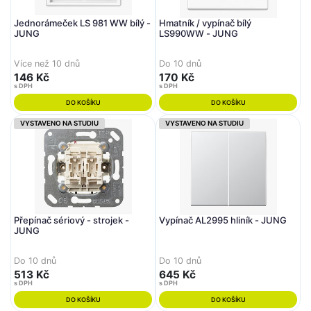
Jednorámeček LS 981 WW bílý -
Hmatník / vypínač bílý
JUNG
LS990WW - JUNG
Více než 10 dnů
Do 10 dnů
146 Kč
170 Kč
s DPH
s DPH
DO KOŠÍKU
DO KOŠÍKU
VYSTAVENO NA STUDIU
VYSTAVENO NA STUDIU
Přepínač sériový - strojek -
Vypínač AL2995 hliník - JUNG
JUNG
Do 10 dnů
Do 10 dnů
513 Kč
645 Kč
s DPH
s DPH
DO KOŠÍKU
DO KOŠÍKU