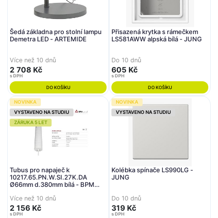
Šedá základna pro stolní lampu
Přisazená krytka s rámečkem
Demetra LED - ARTEMIDE
LS581AWW alpská bílá - JUNG
Více než 10 dnů
Do 10 dnů
2 708 Kč
605 Kč
s DPH
s DPH
DO KOŠÍKU
DO KOŠÍKU
NOVINKA
NOVINKA
VYSTAVENO NA STUDIU
VYSTAVENO NA STUDIU
ZÁRUKA 5 LET
Tubus pro napaječ k
Kolébka spínače LS990LG -
10217.65.PN.W.SI.27K.DA
JUNG
Ø66mm d.380mm bílá - BPM
(starý kód: C005793W)
Více než 10 dnů
Do 10 dnů
2 156 Kč
319 Kč
s DPH
s DPH