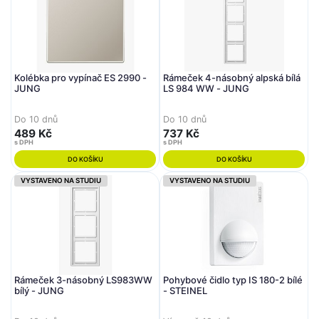
Kolébka pro vypínač ES 2990 -
Rámeček 4-násobný alpská bílá
JUNG
LS 984 WW - JUNG
Do 10 dnů
Do 10 dnů
489 Kč
737 Kč
s DPH
s DPH
DO KOŠÍKU
DO KOŠÍKU
VYSTAVENO NA STUDIU
VYSTAVENO NA STUDIU
Rámeček 3-násobný LS983WW
Pohybové čidlo typ IS 180-2 bílé
bílý - JUNG
- STEINEL