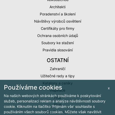
Architekti
Poradenství a školení
Návštěvy výrobců osvětlení
Certifikáty pro firmy
Ochrana osobních údajů
Soubory ke stažení
Pravidla slosování
OSTATNÍ
Zahraničí
Užitečné rady a tipy
Katalogy a ceníky
Používáme cookies
x
Inspirace
Na našich webových stránkách používáme k poskytování
FAQ
služeb, personalizaci reklam a analýze návštěvnosti soubory
Blog
cookie. Kliknutím na tlačítko 'Přijímám vše' souhlasíte s
Slovníček pojmů
používáním všech souborů cookies. Můžete však navštívit