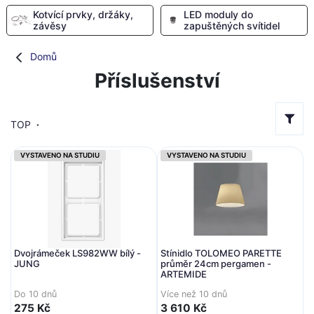
Kotvící prvky, držáky,
LED moduly do
závěsy
zapuštěných svítidel
Domů
Příslušenství
TOP
VYSTAVENO NA STUDIU
VYSTAVENO NA STUDIU
Dvojrámeček LS982WW bílý -
Stínidlo TOLOMEO PARETTE
JUNG
průměr 24cm pergamen -
ARTEMIDE
Do 10 dnů
Více než 10 dnů
275 Kč
3 610 Kč