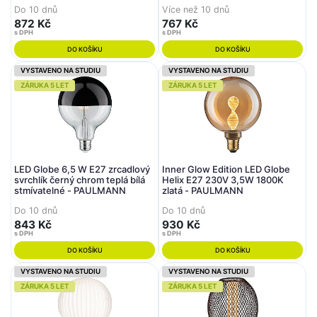
Do 10 dnů
Více než 10 dnů
872 Kč
767 Kč
s DPH
s DPH
DO KOŠÍKU
DO KOŠÍKU
VYSTAVENO NA STUDIU
VYSTAVENO NA STUDIU
ZÁRUKA 5 LET
ZÁRUKA 5 LET
LED Globe 6,5 W E27 zrcadlový
Inner Glow Edition LED Globe
svrchlík černý chrom teplá bílá
Helix E27 230V 3,5W 1800K
stmívatelné - PAULMANN
zlatá - PAULMANN
Do 10 dnů
Do 10 dnů
843 Kč
930 Kč
s DPH
s DPH
DO KOŠÍKU
DO KOŠÍKU
VYSTAVENO NA STUDIU
VYSTAVENO NA STUDIU
ZÁRUKA 5 LET
ZÁRUKA 5 LET