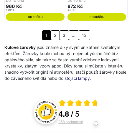
Do 10 dnů
Do 10 dnů
960 Kč
872 Kč
s DPH
s DPH
DO KOŠÍKU
DO KOŠÍKU
1
2
3
...
13
Kulové žárovky
jsou známé díky svým unikátním světelným
efektům. Žárovky koule mohou být nejen obyčejné čiré či z
opálového skla, ale také se často vyrábí zdobené ledovými
krystalky, zlatými vzory apod. Díky tomu si můžete v interiéru
snadno vytvořit originální atmosféru, stačí použít žárovky koule
do závěsného svítidla nebo do
stojací lampy
.
Průměrné hodnocení 4.8 z 5
5
4.8
/
Hodnocení a recenze zákazníků
258
hodnocení