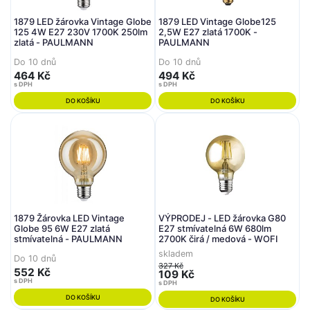
1879 LED žárovka Vintage Globe
1879 LED Vintage Globe125
125 4W E27 230V 1700K 250lm
2,5W E27 zlatá 1700K -
zlatá - PAULMANN
PAULMANN
Do 10 dnů
Do 10 dnů
464 Kč
494 Kč
s DPH
s DPH
DO KOŠÍKU
DO KOŠÍKU
1879 Žárovka LED Vintage
VÝPRODEJ - LED žárovka G80
Globe 95 6W E27 zlatá
E27 stmívatelná 6W 680lm
stmívatelná - PAULMANN
2700K čirá / medová - WOFI
skladem
Do 10 dnů
327 Kč
552 Kč
109 Kč
s DPH
s DPH
DO KOŠÍKU
DO KOŠÍKU