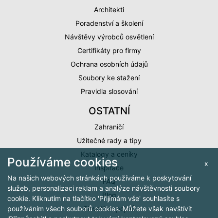
Architekti
Poradenství a školení
Návštěvy výrobců osvětlení
Certifikáty pro firmy
Ochrana osobních údajů
Soubory ke stažení
Pravidla slosování
OSTATNÍ
Zahraničí
Užitečné rady a tipy
Katalogy a ceníky
Používáme cookies
x
Inspirace
Na našich webových stránkách používáme k poskytování
FAQ
služeb, personalizaci reklam a analýze návštěvnosti soubory
Blog
cookie. Kliknutím na tlačítko 'Přijímám vše' souhlasíte s
Slovníček pojmů
používáním všech souborů cookies. Můžete však navštívit