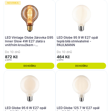
NOVINKA
LED Vintage Globe žárovka G95
LED Globe 95 9 W E27 opál
Inner Glow 4W E27 zlatá s
teplá bílá stmívatelné -
vnitřním kroužkem -
PAULMANN
PAULMANN
Do 10 dnů
Do 10 dnů
872 Kč
464 Kč
s DPH
s DPH
DO KOŠÍKU
DO KOŠÍKU
LED Globe 95 6 W E27 opál
LED Globe 125 7 W E27 opál