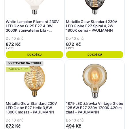
White Lampion Filament 230V
Metallic Glow Standard 230V
LED Globe G125 E27 4,3W
LED Globe E27 Spiral 4,2W
3000K stmívatelné bílá -
1800K černá - PAULMANN
PAULMANN
Do 10 dnů
Do 10 dnů
872 Kč
872 Kč
s DPH
s DPH
DO KOŠÍKU
DO KOŠÍKU
VYSTAVENO NA STUDIU
ZÁRUKA 5 LET
Metallic Glow Standard 230V
1879 LED žárovka Vintage Globe
LED Globe E27 Helix 3,5W
125 6W E27 230V 1700K 420lm
1800K mosaz - PAULMANN
zlatá - PAULMANN
Do 10 dnů
Do 10 dnů
872 Kč
494 Kč