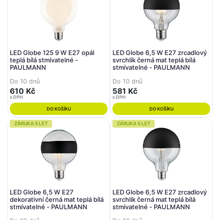
LED Globe 125 9 W E27 opál
LED Globe 6,5 W E27 zrcadlový
teplá bílá stmívatelné -
svrchlík černá mat teplá bílá
PAULMANN
stmívatelné - PAULMANN
Do 10 dnů
Do 10 dnů
610 Kč
581 Kč
s DPH
s DPH
DO KOŠÍKU
DO KOŠÍKU
ZÁRUKA 5 LET
ZÁRUKA 5 LET
LED Globe 6,5 W E27
LED Globe 6,5 W E27 zrcadlový
dekorativní černá mat teplá bílá
svrchlík černá mat teplá bílá
stmívatelné - PAULMANN
stmívatelné - PAULMANN