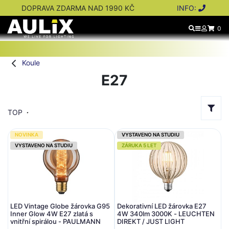
DOPRAVA ZDARMA NAD 1990 KČ
INFO:
0
Koule
E27
TOP
NOVINKA
VYSTAVENO NA STUDIU
VYSTAVENO NA STUDIU
ZÁRUKA 5 LET
LED Vintage Globe žárovka G95
Dekorativní LED žárovka E27
Inner Glow 4W E27 zlatá s
4W 340lm 3000K - LEUCHTEN
vnitřní spirálou - PAULMANN
DIREKT / JUST LIGHT