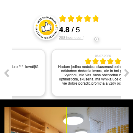
Průměrné hodnocení 4.8 z 5
5
4.8
/
Hodnocení a recenze zákazníků
258
hodnocení
06.07.2026
í.
Hadam jedina nedobra skusenost bola s viacnasobnym
odkladom dodania tovaru, ale to bol problem zrejme
vyrobcu, nie Vas. Vasa obchodna zastupkyna je
optimisticka, skusena, ma vynikajuce odborne znalosti,
vie dobre poradit, promtna a vzdy ochotna pomoct.