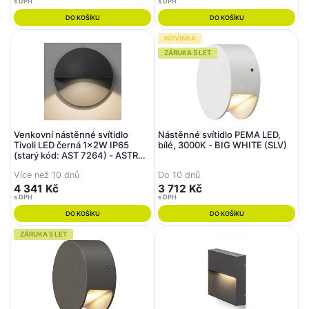
s DPH
s DPH
DO KOŠÍKU
DO KOŠÍKU
NOVINKA
ZÁRUKA 5 LET
Venkovní nástěnné svítidlo
Nástěnné svítidlo PEMA LED,
Tivoli LED černá 1x2W IP65
bílé, 3000K - BIG WHITE (SLV)
(starý kód: AST 7264) - ASTRO
Lighting
Více než 10 dnů
Do 10 dnů
4 341 Kč
3 712 Kč
s DPH
s DPH
DO KOŠÍKU
DO KOŠÍKU
ZÁRUKA 5 LET