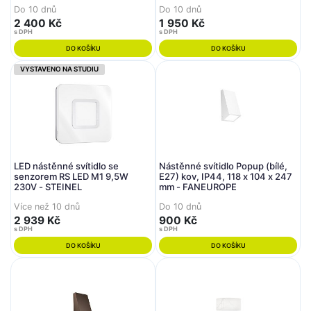
Do 10 dnů
Do 10 dnů
2 400 Kč
1 950 Kč
s DPH
s DPH
DO KOŠÍKU
DO KOŠÍKU
VYSTAVENO NA STUDIU
LED nástěnné svítidlo se
Nástěnné svítidlo Popup (bílé,
senzorem RS LED M1 9,5W
E27) kov, IP44, 118 x 104 x 247
230V - STEINEL
mm - FANEUROPE
Více než 10 dnů
Do 10 dnů
2 939 Kč
900 Kč
s DPH
s DPH
DO KOŠÍKU
DO KOŠÍKU