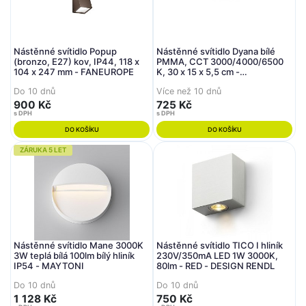
Nástěnné svítidlo Popup
Nástěnné svítidlo Dyana bílé
(bronzo, E27) kov, IP44, 118 x
PMMA, CCT 3000/4000/6500
104 x 247 mm - FANEUROPE
K, 30 x 15 x 5,5 cm -
FANEUROPE
Do 10 dnů
Více než 10 dnů
900 Kč
725 Kč
s DPH
s DPH
DO KOŠÍKU
DO KOŠÍKU
ZÁRUKA 5 LET
Nástěnné svítidlo Mane 3000K
Nástěnné svítidlo TICO I hliník
3W teplá bílá 100lm bílý hliník
230V/350mA LED 1W 3000K,
IP54 - MAYTONI
80lm - RED - DESIGN RENDL
Do 10 dnů
Do 10 dnů
1 128 Kč
750 Kč