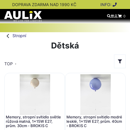
DOPRAVA ZDARMA NAD 1990 KČ
INFO:
0
Stropní
Dětská
TOP
Memory, stropní svítidlo světle
Memory, stropní svítidlo modré
růžová matná, 1x15W E27,
lesklé, 1x15W E27, prům. 40cm
prům. 30cm - BROKIS C
- BROKIS C