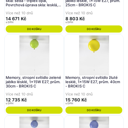
skla: šedá - triplex opál,
jablko lesklé, 1x15W E27, prům.
Povrchová úprava skla: lesklá,
25cm - BROKIS C
Povrch montury: Fe - chromát,
Více než 10 dnů
Více než 10 dnů
Spínač osvětlení - bílý- BROKIS
B
14 671 Kč
8 803 Kč
s DPH
s DPH
DO KOŠÍKU
DO KOŠÍKU
Memory, stropní svítidlo zelené
Memory, stropní svítidlo žluté
jablko lésklé, 1x15W E27, prům.
lesklé, 1x15W E27, prům. 40cm
30cm - BROKIS C
- BROKIS C
Více než 10 dnů
Více než 10 dnů
12 735 Kč
15 760 Kč
s DPH
s DPH
DO KOŠÍKU
DO KOŠÍKU