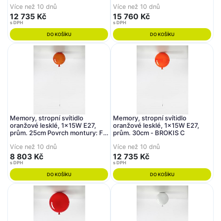
Více než 10 dnů
Více než 10 dnů
12 735 Kč
15 760 Kč
s DPH
s DPH
DO KOŠÍKU
DO KOŠÍKU
Memory, stropní svítidlo
Memory, stropní svítidlo
oranžové lesklé, 1x15W E27,
oranžové lesklé, 1x15W E27,
prům. 25cm Povrch montury: Fe
prům. 30cm - BROKIS C
- chromát, Koncovka: Spínač
Více než 10 dnů
Více než 10 dnů
osvětlení- BROKIS C
8 803 Kč
12 735 Kč
s DPH
s DPH
DO KOŠÍKU
DO KOŠÍKU