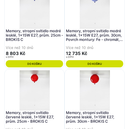
Memory, stropní svítidlo modré
Memory, stropní svítidlo modré
lesklé, 1x15W E27, prům. 25cm -
lesklé, 1x15W E27, prům. 30cm,
BROKIS C
Povrch montury: Fe - chromát,
Koncovka: Spínač osvětlení -
Více než 10 dnů
Více než 10 dnů
bílý - BROKIS C
8 803 Kč
12 735 Kč
s DPH
s DPH
DO KOŠÍKU
DO KOŠÍKU
Memory, stropní svítidlo
Memory, stropní svítidlo
červené lesklé, 1x15W E27,
červené lesklé, 1x15W E27,
prům. 25cm - BROKIS C
prům. 30cm - BROKIS C