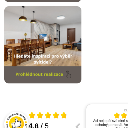
17.06.2026
13
Průměrné hodnocení 4.8 z 5
vše ok
Asi nejlepší světelné s
5
4.8
/
ochotný personál. Ve
Hodnocení a recenze zákazníků