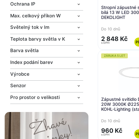
Ochrana IP
Stropní zápustné 
bílá 13 W LED 30
Max. celkový příkon W
DEKOLIGHT
Světelný tok v lm
Do 10 dnů
2 848 Kč
Teplota barvy světla v K
P
s DPH
Barva světla
ZÁRUKA 5 LET
Index podání barev
Výrobce
Senzor
Pro prostor o velikosti
Zápustné svítidlo 
20W 3000K Ø225m
KOHL-Lighting (st
K50202.W.3K)
Do 10 dnů
960 Kč
P
s DPH