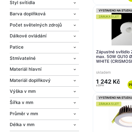
Styl svítidla
VYSTAVENO NA STUDIU
Barva doplňková
ZÁRUKA 5 LET
Počet světelných zdrojů
Dálkové ovládání
Patice
Zápustné svítidlo
max. 50W GU10 Ø
Stmívatelné
WHITE (CRISMOS
(starý kód: 10123
Materiál hlavní
skladem
Materiál doplňkový
1 242 Kč
P
s DPH
Výška v mm
VYSTAVENO NA STUDIU
Šířka v mm
ZÁRUKA 5 LET
Průměr v mm
Délka v mm