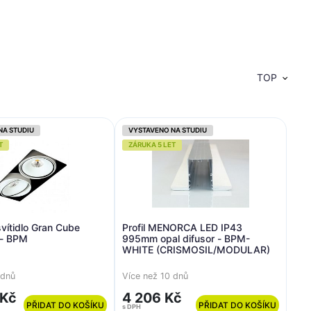
TOP
NA STUDIU
VYSTAVENO NA STUDIU
T
ZÁRUKA 5 LET
vítidlo Gran Cube
Profil MENORCA LED IP43
 - BPM
995mm opal difusor - BPM-
WHITE (CRISMOSIL/MODULAR)
 dnů
Více než 10 dnů
 Kč
4 206 Kč
PŘIDAT DO KOŠÍKU
PŘIDAT DO KOŠÍKU
s DPH