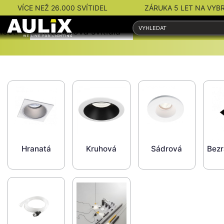
VÍCE NEŽ 26.000 SVÍTIDEL
ZÁRUKA 5 LET NA VYB
nosti
Interiérová svítidla
Venkovní svítidla
Hranatá
Kruhová
Sádrová
Bez