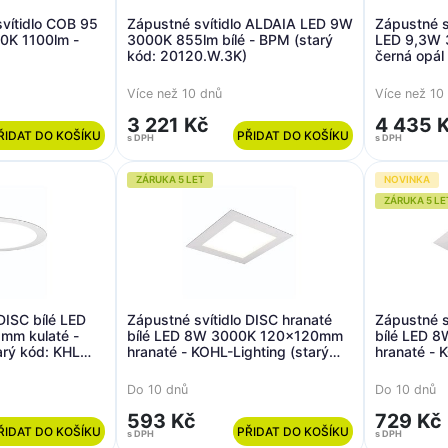
svítidlo COB 95
Zápustné svítidlo ALDAIA LED 9W
Zápustné 
00K 1100lm -
3000K 855lm bílé - BPM (starý
LED 9,3W 3
kód: 20120.W.3K)
černá opál
20115.W-B
Více než 10 dnů
Více než 10
3 221 Kč
4 435 
ŘIDAT DO KOŠÍKU
PŘIDAT DO KOŠÍKU
s DPH
s DPH
ZÁRUKA 5 LET
NOVINKA
ZÁRUKA 5 LE
DISC bílé LED
Zápustné svítidlo DISC hranaté
Zápustné s
m kulaté -
bílé LED 8W 3000K 120x120mm
bílé LED 
arý kód: KHL
hranaté - KOHL-Lighting (starý
hranaté - 
kód: KHL K50210.W.3K)
kód: KHL 
Do 10 dnů
Do 10 dnů
593 Kč
729 Kč
ŘIDAT DO KOŠÍKU
PŘIDAT DO KOŠÍKU
s DPH
s DPH