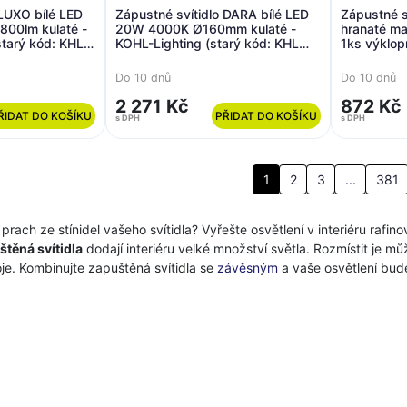
 LUXO bílé LED
Zápustné svítidlo DARA bílé LED
Zápustné s
00lm kulaté -
20W 4000K Ø160mm kulaté -
hranaté ma
tarý kód: KHL
KOHL-Lighting (starý kód: KHL
1ks výklo
K50301.W.4K)
Do 10 dnů
Do 10 dnů
2 271 Kč
872 Kč
ŘIDAT DO KOŠÍKU
PŘIDAT DO KOŠÍKU
s DPH
s DPH
1
2
3
...
381
 prach ze stínidel vašeho svítidla? Vyřešte osvětlení v interiéru rafi
těná svítidla
dodají interiéru velké množství světla. Rozmístit je m
je. Kombinujte zapuštěná svítidla se
závěsným
a vaše osvětlení bud