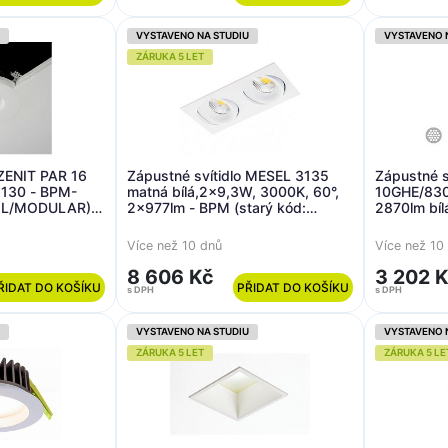
VYSTAVENO NA STUDIU
VYSTAVENO 
ZÁRUKA 5 LET
 ZENIT PAR 16
Zápustné svítidlo MESEL 3135
Zápustné svíti
130 - BPM-
matná bílá,2x9,3W, 3000K, 60°,
10GHE/830
IL/MODULAR)
2x977lm - BPM (starý kód:
2870lm bí
.02
3135.W-W.D60.3K)
Více než 10 dnů
Více než 10
8 606 Kč
3 202 
ŘIDAT DO KOŠÍKU
PŘIDAT DO KOŠÍKU
s DPH
s DPH
VYSTAVENO NA STUDIU
VYSTAVENO 
ZÁRUKA 5 LET
ZÁRUKA 5 LE