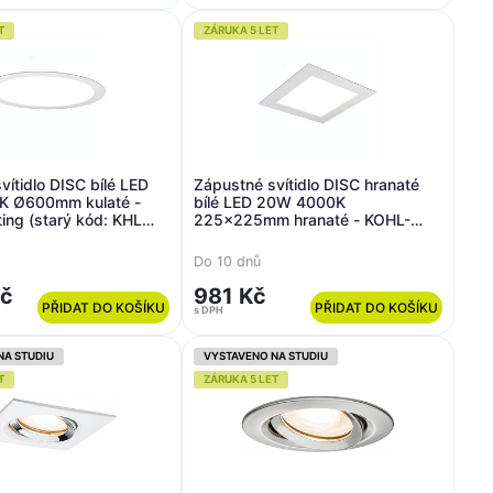
T
ZÁRUKA 5 LET
vítidlo DISC bílé LED
Zápustné svítidlo DISC hranaté
 Ø600mm kulaté -
bílé LED 20W 4000K
ing (starý kód: KHL
225x225mm hranaté - KOHL-
.3K)
Lighting (starý kód: KHL
K50212.W.4K)
Do 10 dnů
Kč
981 Kč
PŘIDAT DO KOŠÍKU
PŘIDAT DO KOŠÍKU
s DPH
NA STUDIU
VYSTAVENO NA STUDIU
T
ZÁRUKA 5 LET