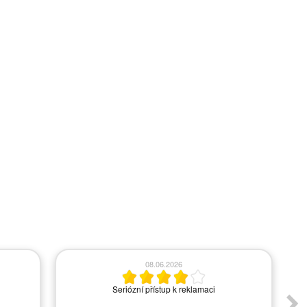
08.06.2026
Seriózní přístup k reklamaci
A
s