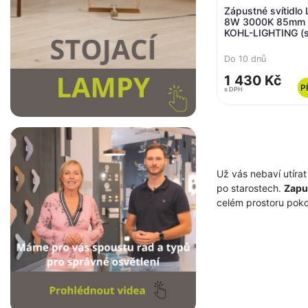
Zápustné svítidlo
8W 3000K 85mm 8
KOHL-LIGHTING (s
K50150.W.3K)
Do 10 dnů
1 430 Kč
P
s DPH
Už vás nebaví utírat
po starostech.
Zapuš
celém prostoru poko