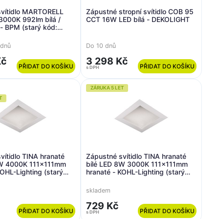
svítidlo MARTORELL
Zápustné stropní svítidlo COB 95
000K 992lm bílá /
CCT 16W LED bílá - DEKOLIGHT
 - BPM (starý kód:
K.D38.OP)
 dnů
Do 10 dnů
Kč
3 298 Kč
PŘIDAT DO KOŠÍKU
PŘIDAT DO KOŠÍKU
s DPH
ZÁRUKA 5 LET
T
vítidlo TINA hranaté
Zápustné svítidlo TINA hranaté
8W 4000K 111x111mm
bílé LED 8W 3000K 111x111mm
KOHL-Lighting (starý
hranaté - KOHL-Lighting (starý
K50415.W.4K)
kód: KHL K50415.W.3K)
skladem
729 Kč
PŘIDAT DO KOŠÍKU
PŘIDAT DO KOŠÍKU
s DPH