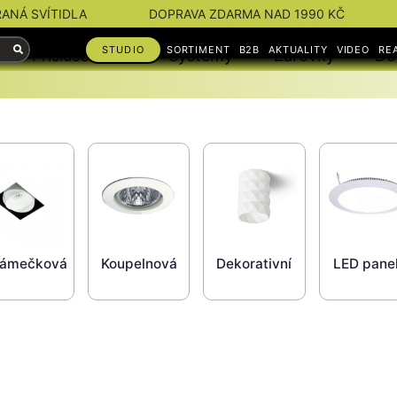
RANÁ SVÍTIDLA
DOPRAVA ZDARMA NAD 1990 KČ
STUDIO
SORTIMENT
B2B
AKTUALITY
VIDEO
RE
Příslušenství
Systémy
Žárovky
Do
rámečková
Koupelnová
Dekorativní
LED pane