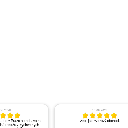
.06.2026
10.06.2026
tudio v Praze a okolí. Velmi
Ano, jste vzorový obchod.
lké množství vystavených