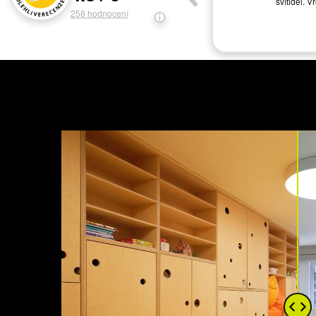
svítidel. V
258
hodnocení