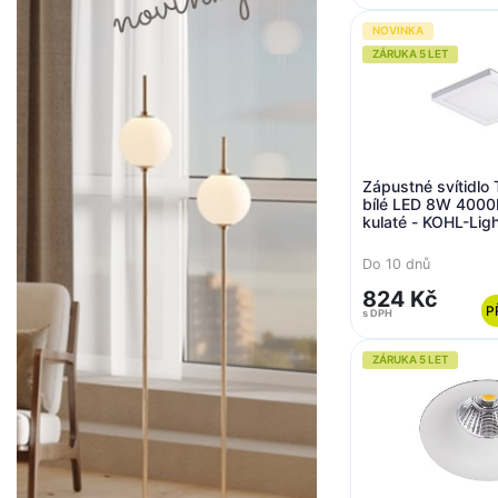
NOVINKA
ZÁRUKA 5 LET
Zápustné svítidlo
bílé LED 8W 400
kulaté - KOHL-Ligh
KHL K50601.W.4K
Do 10 dnů
824 Kč
P
s DPH
ZÁRUKA 5 LET