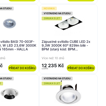
NA STUDIU
NOVINKA
VYSTAVENO NA STUDIU
ZÁRUKA 5 LET
dlo BASI 70-003F-
Zápustné svítidlo CUBE LED 2x
, W LED 23,6W 3000K
9,3W 3000K 60º 829lm bílé -
lá 165mm - HALLA
BPM (starý kód: BPM
8205.01.D60.3K)
 dnů
Více než 10 dnů
Kč
12 235 Kč
PŘIDAT DO KOŠÍKU
PŘIDAT DO KOŠÍKU
s DPH
NA STUDIU
VYSTAVENO NA STUDIU
T
ZÁRUKA 5 LET