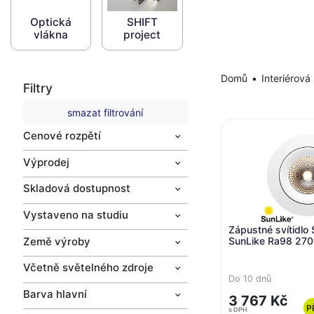
Optická
SHIFT
vlákna
project
Domů
Interiérová 
Filtry
smazat filtrování
Cenové rozpětí
Výprodej
Skladová dostupnost
Vystaveno na studiu
Zápustné svítidlo
Země výroby
SunLike Ra98 2700
Včetně světelného zdroje
Do 10 dnů
Barva hlavní
3 767 Kč
P
s DPH