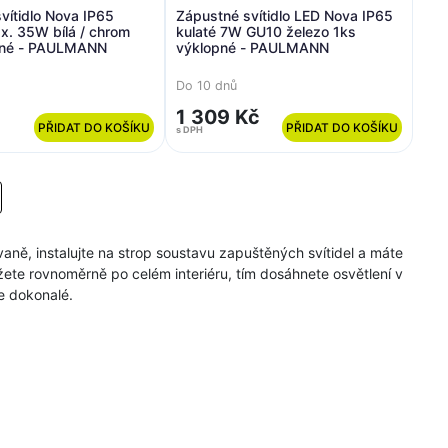
vítidlo Nova IP65
Zápustné svítidlo LED Nova IP65
x. 35W bílá / chrom
kulaté 7W GU10 železo 1ks
pné - PAULMANN
výklopné - PAULMANN
Do 10 dnů
1 309 Kč
PŘIDAT DO KOŠÍKU
PŘIDAT DO KOŠÍKU
s DPH
novaně, instalujte na strop soustavu zapuštěných svítidel a máte
ůžete rovnoměrně po celém interiéru, tím dosáhnete osvětlení v
e dokonalé.