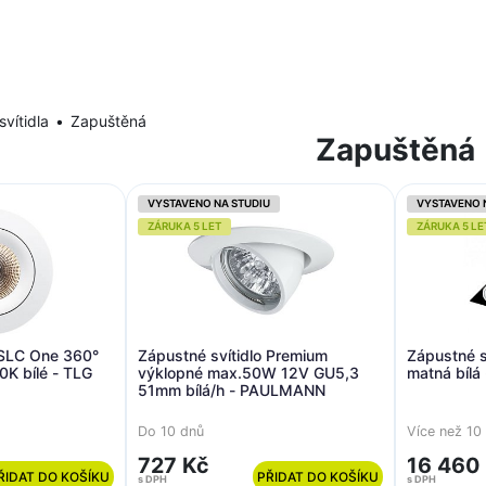
svítidla
Zapuštěná
Zapuštěná
VYSTAVENO NA STUDIU
VYSTAVENO 
ZÁRUKA 5 LET
ZÁRUKA 5 LE
 SLC One 360°
Zápustné svítidlo Premium
Zápustné s
K bílé - TLG
výklopné max.50W 12V GU5,3
matná bílá
51mm bílá/h - PAULMANN
Do 10 dnů
Více než 10
727 Kč
16 460
ŘIDAT DO KOŠÍKU
PŘIDAT DO KOŠÍKU
s DPH
s DPH