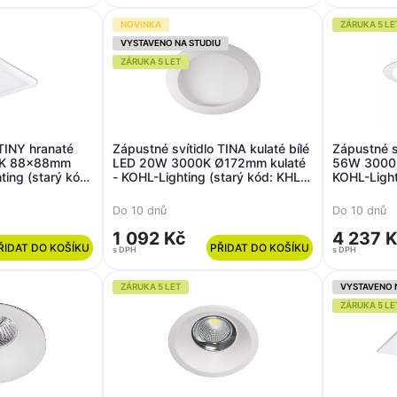
NOVINKA
ZÁRUKA 5 LE
VYSTAVENO NA STUDIU
ZÁRUKA 5 LET
 TINY hranaté
Zápustné svítidlo TINA kulaté bílé
Zápustné s
0K 88x88mm
LED 20W 3000K Ø172mm kulaté
56W 3000K
ting (starý kód:
- KOHL-Lighting (starý kód: KHL
KOHL-Light
)
K50406.W.3K)
K50206.W
Do 10 dnů
Do 10 dnů
1 092 Kč
4 237 
ŘIDAT DO KOŠÍKU
PŘIDAT DO KOŠÍKU
s DPH
s DPH
ZÁRUKA 5 LET
VYSTAVENO 
ZÁRUKA 5 LE