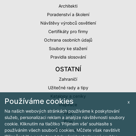
Architekti
Poradenství a školení
Návštěvy výrobců osvětlení
Certifikáty pro firmy
Ochrana osobních údajů
Soubory ke stažení
Pravidla slosování
OSTATNÍ
Zahraničí
Užitečné rady a tipy
Katalogy a ceníky
Používáme cookies
x
Inspirace
Na našich webových stránkách používáme k poskytování
FAQ
služeb, personalizaci reklam a analýze návštěvnosti soubory
Blog
cookie. Kliknutím na tlačítko 'Přijímám vše' souhlasíte s
Slovníček pojmů
používáním všech souborů cookies. Můžete však navštívit