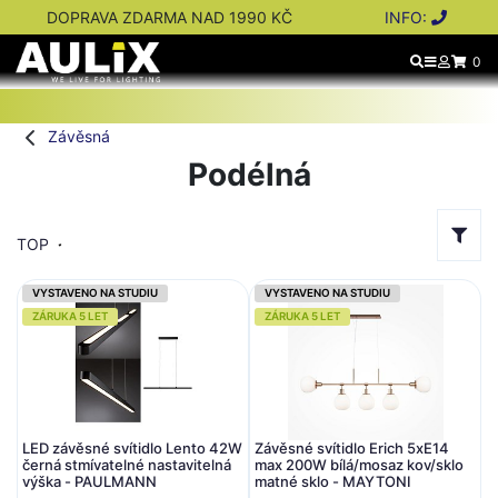
DOPRAVA ZDARMA NAD 1990 KČ
INFO:
0
Závěsná
Podélná
TOP
VYSTAVENO NA STUDIU
VYSTAVENO NA STUDIU
ZÁRUKA 5 LET
ZÁRUKA 5 LET
LED závěsné svítidlo Lento 42W
Závěsné svítidlo Erich 5xE14
černá stmívatelné nastavitelná
max 200W bílá/mosaz kov/sklo
výška - PAULMANN
matné sklo - MAYTONI