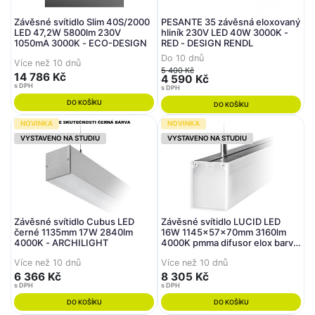
Závěsné svítidlo Slim 40S/2000
PESANTE 35 závěsná eloxovaný
LED 47,2W 5800lm 230V
hliník 230V LED 40W 3000K -
1050mA 3000K - ECO-DESIGN
RED - DESIGN RENDL
Do 10 dnů
Více než 10 dnů
5 400 Kč
14 786 Kč
4 590 Kč
s DPH
s DPH
DO KOŠÍKU
DO KOŠÍKU
NOVINKA
NOVINKA
VYSTAVENO NA STUDIU
VYSTAVENO NA STUDIU
Závěsné svítidlo Cubus LED
Závěsné svítidlo LUCID LED
černé 1135mm 17W 2840lm
16W 1145x57x70mm 3160lm
4000K - ARCHILIGHT
4000K pmma difusor elox barva
- ARCHILIGHT
Více než 10 dnů
Více než 10 dnů
6 366 Kč
8 305 Kč
s DPH
s DPH
DO KOŠÍKU
DO KOŠÍKU