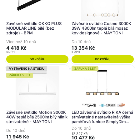
Závěsné svítidlo OKKO PLUS
Závěsné svítidlo Cosmo 3000K
MODULAR LINE bílé (bez
39W 4800lm teplá bílá mosaz
zdroje) - BPM
kov designové - MAYTONI
Více než 10 dnů
Do 10 dnů
4 418 Kč
13 354 Kč
s DPH
s DPH
DO KOŠÍKU
DO KOŠÍKU
VYSTAVENO NA STUDIU
ZÁRUKA 5 LET
ZÁRUKA 5 LET
Závěsné svítidlo Motion 3000K
LED závěsné svítidlo RIKA černá
40W teplá bílá 2500lm bílý hliník
stmívatelné nastavitelná výška
stmívatelné - MAYTONI
paměťová funkce SimplyDim
3000K - PAUL NEUHAUS
Do 10 dnů
Do 10 dnů
12 327 Kč
11 945 Kč
10 477 Kč