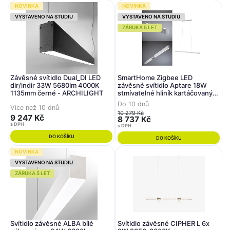
NOVINKA
NOVINKA
VYSTAVENO NA STUDIU
VYSTAVENO NA STUDIU
ZÁRUKA 5 LET
Závěsné svítidlo Dual_DI LED
SmartHome Zigbee LED
dir/indir 33W 5680lm 4000K
závěsné svítidlo Aptare 18W
1135mm černé - ARCHILIGHT
stmívatelné hliník kartáčovaný
kov - PAULMANN
Do 10 dnů
Více než 10 dnů
10 279 Kč
9 247 Kč
8 737 Kč
s DPH
s DPH
DO KOŠÍKU
DO KOŠÍKU
NOVINKA
VYSTAVENO NA STUDIU
ZÁRUKA 5 LET
Svítidlo závěsné ALBA bílé
Svítidlo závěsné CIPHER L 6x