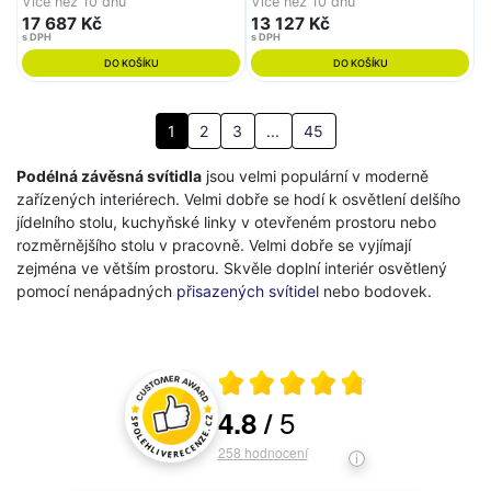
Více než 10 dnů
Více než 10 dnů
BTmodul napájecí zdroj sběrnice
280K-120ED/830, W) - Halla
DALI (/228SZ-20005K-
17 687 Kč
13 127 Kč
120ED/830/BT, W) - Halla
s DPH
s DPH
DO KOŠÍKU
DO KOŠÍKU
1
2
3
...
45
Podélná závěsná svítidla
jsou velmi populární v moderně
zařízených interiérech. Velmi dobře se hodí k osvětlení delšího
jídelního stolu, kuchyňské linky v otevřeném prostoru nebo
rozměrnějšího stolu v pracovně. Velmi dobře se vyjímají
zejména ve větším prostoru. Skvěle doplní interiér osvětlený
pomocí nenápadných
přisazených svítidel
nebo bodovek.
Průměrné hodnocení 4.8 z 5
5
4.8
/
Hodnocení a recenze zákazníků
258
hodnocení