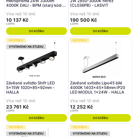
mikroprisma 24W 3300lm
2W 2850-3000K nerez
4000K DALI - BPM (starý kód:
(CL036PB) - LASVIT
10160.PN.W.MP)
Více než 10 dnů
Více než 10 dnů
10 137 Kč
190 500 Kč
s DPH
s DPH
DO KOŠÍKU
DO KOŠÍKU
NOVINKA
NOVINKA
VYSTAVENO NA STUDIU
Závěsné svítidlo Shift LED
Závěsné svítidlo Lipo45 bílé
5x15W 1020x85x92mm -
4000K 1403x45x58mm IP20
HALLA
LED MODUL 1x24W - HALLA
Více než 10 dnů
Více než 10 dnů
23 761 Kč
12 252 Kč
s DPH
s DPH
DO KOŠÍKU
DO KOŠÍKU
NOVINKA
NOVINKA
VYSTAVENO NA STUDIU
VYSTAVENO NA STUDIU