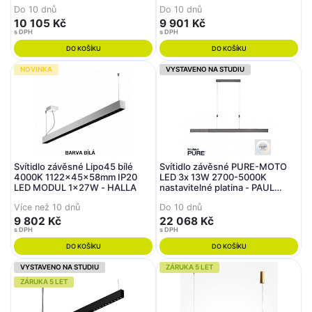
Do 10 dnů
Do 10 dnů
10 105 Kč
9 901 Kč
s DPH
s DPH
DO KOŠÍKU
DO KOŠÍKU
NOVINKA
VYSTAVENO NA STUDIU
Svítidlo závěsné Lipo45 bílé
Svítidlo závěsné PURE-MOTO
4000K 1122x45x58mm IP20
LED 3x 13W 2700-5000K
LED MODUL 1x27W - HALLA
nastavitelné platina - PAUL
NEUHAUS
Více než 10 dnů
Do 10 dnů
9 802 Kč
22 068 Kč
s DPH
s DPH
DO KOŠÍKU
DO KOŠÍKU
VYSTAVENO NA STUDIU
ZÁRUKA 5 LET
ZÁRUKA 5 LET