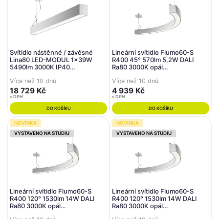
Svítidlo nástěnné / závěsné
Lineární svítidlo Flumo60-S
Lina80 LED-MODUL 1x39W
R400 45° 570lm 5,2W DALI
5490lm 3000K IP40
Ra80 3000K opál
1964x80x93mm stříbrná -
315x60x65mm bílé (228S-
Více než 10 dnů
Více než 10 dnů
HALLA
280K-045ED/830, W) - Halla
18 729 Kč
4 939 Kč
s DPH
s DPH
DO KOŠÍKU
DO KOŠÍKU
NOVINKA
NOVINKA
VYSTAVENO NA STUDIU
VYSTAVENO NA STUDIU
Lineární svítidlo Flumo60-S
Lineární svítidlo Flumo60-S
R400 120° 1530lm 14W DALI
R400 120° 1530lm 14W DALI
Ra80 3000K opál
Ra80 3000K opál
837x60x65mm bílé pasive
837x60x65mm bílé (228S-