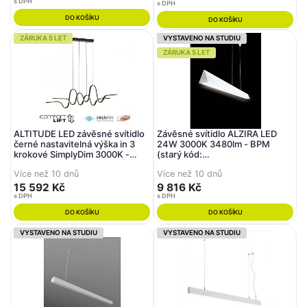
s DPH
s DPH
DO KOŠÍKU
DO KOŠÍKU
ZÁRUKA 5 LET
VYSTAVENO NA STUDIU
ZÁRUKA 5 LET
ALTITUDE LED závěsné svítidlo
Závěsné svítidlo ALZIRA LED
černé nastavitelná výška in 3
24W 3000K 3480lm - BPM
krokové SimplyDim 3000K -
(starý kód:
PAUL NEUHAUS
10169.03.PN.W.OP.3K)
Více než 10 dnů
Více než 10 dnů
15 592 Kč
9 816 Kč
s DPH
s DPH
DO KOŠÍKU
DO KOŠÍKU
VYSTAVENO NA STUDIU
VYSTAVENO NA STUDIU